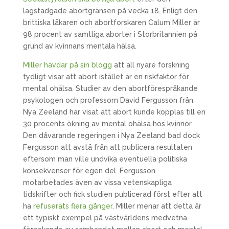
lagstadgade abortgränsen på vecka 18. Enligt den
brittiska läkaren och abortforskaren Calum Miller är
98 procent av samtliga aborter i Storbritannien på
grund av kvinnans mentala hälsa.
Miller hävdar på sin blogg
att all nyare forskning
tydligt visar att abort istället är en riskfaktor för
mental ohälsa. Studier av den abortförespråkande
psykologen och professorn David Fergusson från
Nya Zeeland har visat att abort kunde kopplas till en
30 procents ökning av mental ohälsa hos kvinnor.
Den dåvarande regeringen i Nya Zeeland bad dock
Fergusson att avstå från att publicera resultaten
eftersom man ville undvika eventuella politiska
konsekvenser för egen del. Fergusson
motarbetades även av vissa vetenskapliga
tidskrifter och fick studien publicerad först efter att
ha
refuserats flera gånger
. Miller menar att detta är
ett typiskt exempel på västvärldens medvetna