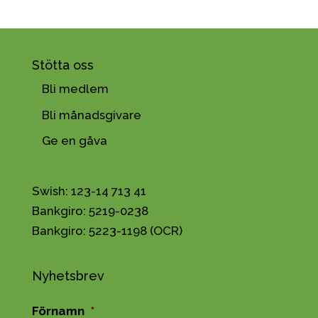
Stötta oss
Bli medlem
Bli månadsgivare
Ge en gåva
Swish: 123-14 713 41
Bankgiro: 5219-0238
Bankgiro: 5223-1198 (OCR)
Nyhetsbrev
Förnamn
*