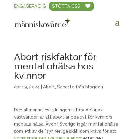
ENGAGERA DIG
STÖTTA OSS
Abort riskfaktor för
mental ohälsa hos
kvinnor
apr 19, 2024
|
Abort
,
Senaste från bloggen
Den allmänna inställningen i stora delar av
västvärlden är att abort är positivt för kvinnors
mentala hälsa. Även i Sverige ingår mental ohälsa
som ett av de ”synnerliga skäl” som krävs för att
Socialstyrelsen ska bevilja abort
efter den