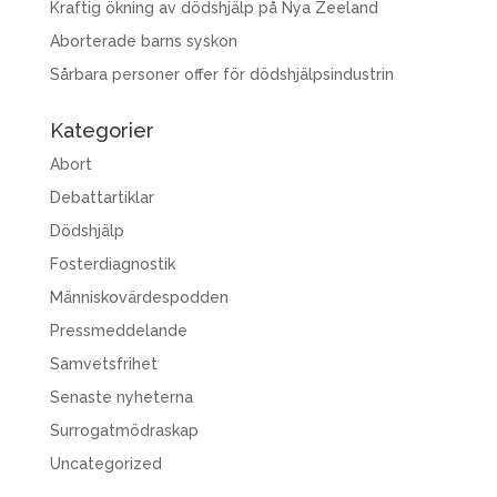
Kraftig ökning av dödshjälp på Nya Zeeland
Aborterade barns syskon
Sårbara personer offer för dödshjälpsindustrin
Kategorier
Abort
Debattartiklar
Dödshjälp
Fosterdiagnostik
Människovärdespodden
Pressmeddelande
Samvetsfrihet
Senaste nyheterna
Surrogatmödraskap
Uncategorized