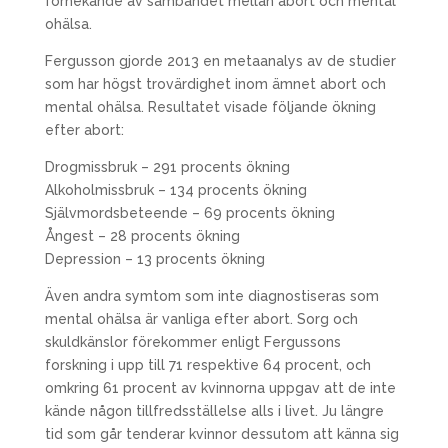
förnekande av sambandet mellan abort och mental
ohälsa.
Fergusson gjorde 2013 en metaanalys av de studier
som har högst trovärdighet inom ämnet abort och
mental ohälsa. Resultatet visade följande ökning
efter abort:
Drogmissbruk – 291 procents ökning
Alkoholmissbruk – 134 procents ökning
Självmordsbeteende – 69 procents ökning
Ångest – 28 procents ökning
Depression – 13 procents ökning
Även andra symtom som inte diagnostiseras som
mental ohälsa är vanliga efter abort. Sorg och
skuldkänslor förekommer enligt Fergussons
forskning i upp till 71 respektive 64 procent, och
omkring 61 procent av kvinnorna uppgav att de inte
kände någon tillfredsställelse alls i livet. Ju längre
tid som går tenderar kvinnor dessutom att känna sig