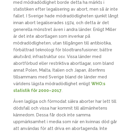
med mödradödlighet borde detta ha märkts i
statistiken efter legalisering av abort, men så är inte
fallet. I Sverige hade mödradödligheten sjunkit långt
innan abort legaliserades 1974, och detta är det
generella mönstret även i andra länder. Enligt Miller
är det inte abortlagen som inverkar på
mödradödligheten, utan tillgången till antibiotika,
förbättrad teknologi för blodtransfusioner, bättre
akutvård, infrastruktur osv. Vissa länder med
abortförbud eller restriktiva abortlagar, som bland
annat Polen, Malta, Italien och Japan, återfinns
tillsammans med Sverige bland de länder med
världens lägsta mödradödlighet enligt
WHO:s
statistik för 2000–2017
.
Även lagliga och förmodat säkra aborter har lett till
dödsfall och vissa har kommit till allmänhetens
kännedom. Dessa får dock inte samma
uppmärksamhet i media som när en kvinnas död går
att användas för att driva en abortagenda. Inte