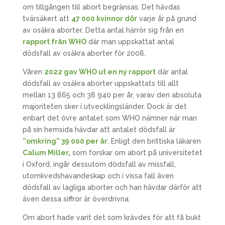
om tillgången till abort begränsas. Det hävdas
tvärsäkert att
47 000 kvinnor dör
varje år på grund
av osäkra aborter. Detta antal härrör sig från en
rapport från WHO
där man uppskattat antal
dödsfall av osäkra aborter för 2008.
Våren
2022 gav WHO ut en ny rapport
där antal
dödsfall av osäkra aborter uppskattats till allt
mellan 13 865 och 38 940 per år, varav den absoluta
majoriteten sker i utvecklingsländer. Dock är det
enbart det övre antalet som WHO nämner när man
på sin hemsida hävdar att antalet dödsfall är
”omkring” 39 000 per år
. Enligt den brittiska läkaren
Calum Miller
,
som forskar om abort på universitetet
i Oxford, ingår dessutom dödsfall av missfall,
utomkvedshavandeskap och i vissa fall även
dödsfall av lagliga aborter och han hävdar därför att
även dessa siffror är överdrivna.
Om abort hade varit det som krävdes för att få bukt