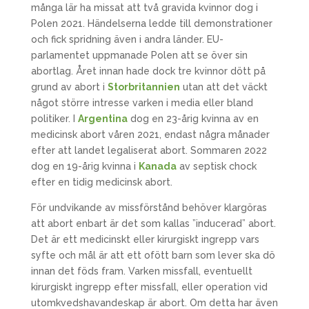
många lär ha missat att två gravida kvinnor dog i
Polen 2021. Händelserna ledde till demonstrationer
och fick spridning även i andra länder. EU-
parlamentet uppmanade Polen att se över sin
abortlag. Året innan hade dock tre kvinnor dött på
grund av abort i
Storbritannien
utan att det väckt
något större intresse varken i media eller bland
politiker. I
Argentina
dog en 23-årig kvinna av en
medicinsk abort våren 2021, endast några månader
efter att landet legaliserat abort. Sommaren 2022
dog en 19-årig kvinna i
Kanada
av septisk chock
efter en tidig medicinsk abort.
För undvikande av missförstånd behöver klargöras
att abort enbart är det som kallas ”inducerad” abort.
Det är ett medicinskt eller kirurgiskt ingrepp vars
syfte och mål är att ett ofött barn som lever ska dö
innan det föds fram. Varken missfall, eventuellt
kirurgiskt ingrepp efter missfall, eller operation vid
utomkvedshavandeskap är abort. Om detta har även