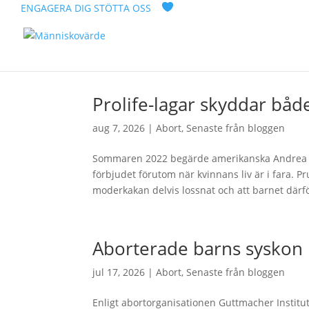
ENGAGERA DIG
STÖTTA OSS
Prolife-lagar skyddar bå
aug 7, 2026
|
Abort
,
Senaste från bloggen
Sommaren 2022 begärde amerikanska Andrea P
förbjudet förutom när kvinnans liv är i fara. P
moderkakan delvis lossnat och att barnet därfö
Aborterade barns syskon
jul 17, 2026
|
Abort
,
Senaste från bloggen
Enligt abortorganisationen Guttmacher Institu