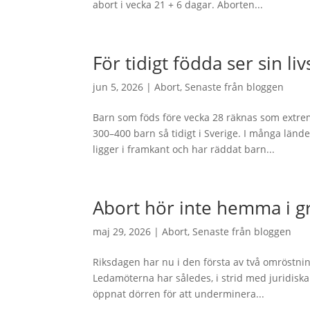
abort i vecka 21 + 6 dagar. Aborten...
För tidigt födda ser sin li
jun 5, 2026
|
Abort
,
Senaste från bloggen
Barn som föds före vecka 28 räknas som extremt
300–400 barn så tidigt i Sverige. I många länd
ligger i framkant och har räddat barn...
Abort hör inte hemma i g
maj 29, 2026
|
Abort
,
Senaste från bloggen
Riksdagen har nu i den första av två omröstning
Ledamöterna har således, i strid med juridiska
öppnat dörren för att underminera...