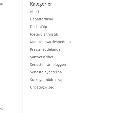
Kategorier
on
Abort
Debattartiklar
Dödshjälp
Fosterdiagnostik
Människovärdespodden
Pressmeddelande
e
Samvetsfrihet
Senaste från bloggen
Senaste nyheterna
Surrogatmödraskap
Uncategorized
isk