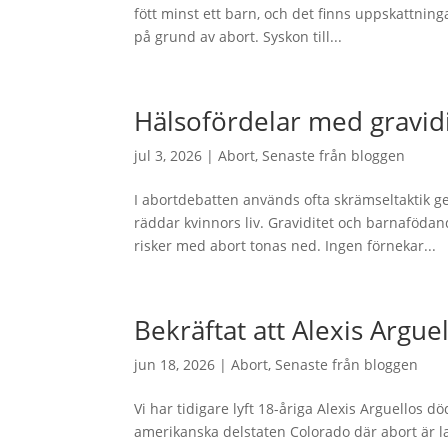
fött minst ett barn, och det finns uppskattnin
på grund av abort. Syskon till...
Hälsofördelar med gravid
jul 3, 2026
|
Abort
,
Senaste från bloggen
I abortdebatten används ofta skrämseltaktik ge
räddar kvinnors liv. Graviditet och barnaföda
risker med abort tonas ned. Ingen förnekar...
Bekräftat att Alexis Argue
jun 18, 2026
|
Abort
,
Senaste från bloggen
Vi har tidigare lyft 18-åriga Alexis Arguellos d
amerikanska delstaten Colorado där abort är la