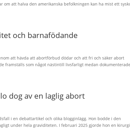
gar om att halva den amerikanska befolkningen kan ha mist ett sysk
itet och barnafödande
nom att hävda att abortförbud dödar och att fri och säker abort
nde framställs som något nästintill livsfarligt medan dokumenterad
llo dog av en laglig abort
ödsfall i en debattartikel och olika blogginlägg. Hon bodde i den
gligt under hela graviditeten. I februari 2025 gjorde hon en kirurg