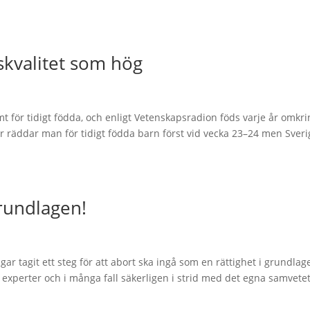
vskvalitet som hög
 för tidigt födda, och enligt Vetenskapsradion föds varje år omkri
er räddar man för tidigt födda barn först vid vecka 23–24 men Sveri
rundlagen!
ar tagit ett steg för att abort ska ingå som en rättighet i grundlag
 experter och i många fall säkerligen i strid med det egna samvetet