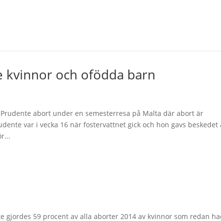
de kvinnor och ofödda barn
rudente abort under en semesterresa på Malta där abort är
rudente var i vecka 16 när fostervattnet gick och hon gavs beskedet 
r...
te gjordes 59 procent av alla aborter 2014 av kvinnor som redan h