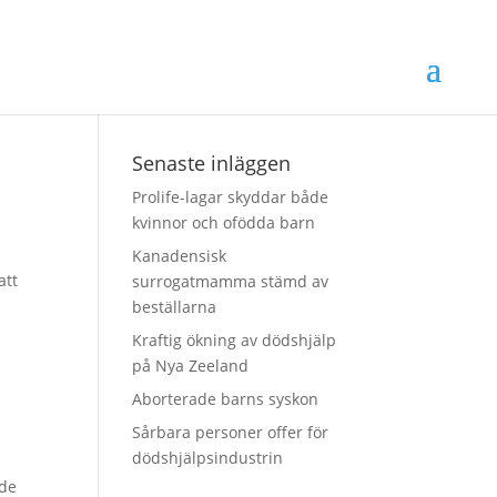
Senaste inläggen
Prolife-lagar skyddar både
kvinnor och ofödda barn
Kanadensisk
att
surrogatmamma stämd av
beställarna
Kraftig ökning av dödshjälp
på Nya Zeeland
Aborterade barns syskon
Sårbara personer offer för
dödshjälpsindustrin
ade