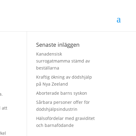
Senaste inläggen
Kanadensisk
surrogatmamma stämd av
beställarna
Kraftig ökning av dödshjälp
på Nya Zeeland
Aborterade barns syskon
a.
Sårbara personer offer för
 att
dödshjälpsindustrin
Hälsofördelar med graviditet
och barnafödande
ykel