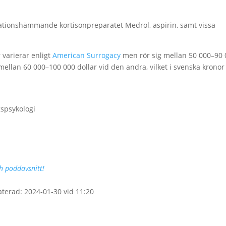
mationshämmande kortisonpreparatet Medrol, aspirin, samt vissa
varierar enligt
American Surrogacy
men rör sig mellan 50 000–90 
mellan 60 000–100 000 dollar vid den andra, vilket i svenska kronor 
gspsykologi
ch poddavsnitt!
aterad: 2024-01-30 vid 11:20