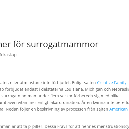
ner för surrogatmammor
ödraskap
tater, eller åtminstone inte förbjudet. Enligt sajten
Creative Family
p förbjudet endast i delstaterna Louisiana, Michigan och Nebrask
de surrogatmamman under flera veckor förbereda sig med olika
amt även vitaminer enligt läkarordination. Är en kvinna inte beredd
. Nedan följer en beskrivning av processen från sajten
American
man är att ta p-piller. Dessa krävs för att hennes menstruationsc