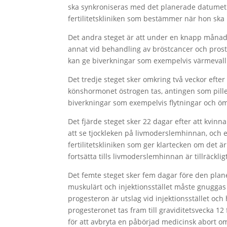
ska synkroniseras med det planerade datumet 
fertilitetskliniken som bestämmer när hon ska 
Det andra steget är att under en knapp månad
annat vid behandling av bröstcancer och pros
kan ge biverkningar som exempelvis värmevalln
Det tredje steget sker omkring två veckor efter
könshormonet östrogen tas, antingen som piller
biverkningar som exempelvis flytningar och ö
Det fjärde steget sker 22 dagar efter att kvin
att se tjockleken på livmoderslemhinnan, och et
fertilitetskliniken som ger klartecken om det ä
fortsätta tills livmoderslemhinnan är tillräcklig
Det femte steget sker fem dagar före den pla
muskulärt och injektionsstället måste gnuggas 
progesteron är utslag vid injektionsstället och
progesteronet tas fram till graviditetsvecka 12
för att avbryta en påbörjad medicinsk abort om