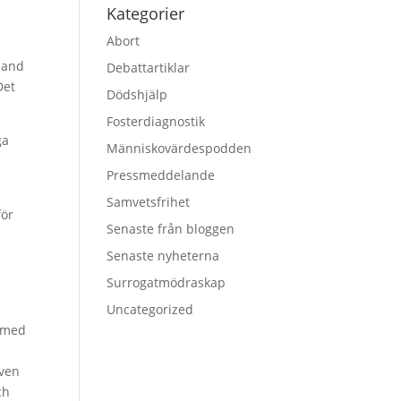
Kategorier
Abort
land
Debattartiklar
Det
Dödshjälp
Fosterdiagnostik
ga
Människovärdespodden
Pressmeddelande
Samvetsfrihet
för
Senaste från bloggen
Senaste nyheterna
Surrogatmödraskap
Uncategorized
r med
även
ch