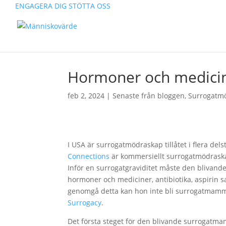
ENGAGERA DIG
STÖTTA OSS
Hormoner och medici
feb 2, 2024
|
Senaste från bloggen
,
Surrogatm
I USA är surrogatmödraskap tillåtet i flera dels
Connections
är kommersiellt surrogatmödraska
Inför en surrogatgraviditet måste den blivan
hormoner och mediciner, antibiotika, aspirin s
genomgå detta kan hon inte bli surrogatmamma
Surrogacy
.
Det första steget för den blivande surrogatmam