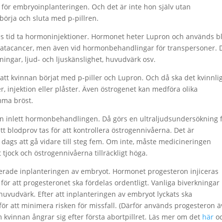
för embryoinplanteringen. Och det är inte hon själv utan
börja och sluta med p-pillren.
s tid ta hormoninjektioner. Hormonet heter Lupron och används b
tatacancer, men även vid hormonbehandlingar för transpersoner. 
ingar, ljud- och ljuskänslighet, huvudvärk osv.
 att kvinnan börjat med p-piller och Lupron. Och då ska det kvinnli
, injektion eller plåster. Även östrogenet kan medföra olika
mma bröst.
nan inlett hormonbehandlingen. Då görs en ultraljudsundersökning 
t blodprov tas för att kontrollera östrogennivåerna. Det är
r dags att gå vidare till steg fem. Om inte, måste medicineringen
t tjock och östrogennivåerna tillräckligt höga.
nerade inplanteringen av embryot. Hormonet progesteron injiceras
för att progesteronet ska fördelas ordentligt. Vanliga biverkninga
 huvudvärk. Efter att inplanteringen av embryot lyckats ska
 för att minimera risken för missfall. (Därför används progesteron 
 kvinnan ångrar sig efter första abortpillret. Läs mer om det
här
o