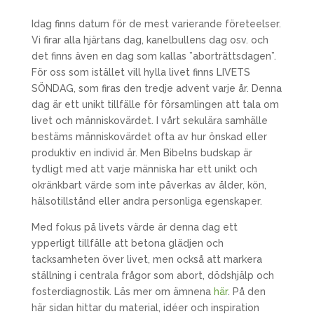
Idag finns datum för de mest varierande företeelser.
Vi firar alla hjärtans dag, kanelbullens dag osv. och
det finns även en dag som kallas ”aborträttsdagen”.
För oss som istället vill hylla livet finns LIVETS
SÖNDAG, som firas den tredje advent varje år. Denna
dag är ett unikt tillfälle för församlingen att tala om
livet och människovärdet. I vårt sekulära samhälle
bestäms människovärdet ofta av hur önskad eller
produktiv en individ är. Men Bibelns budskap är
tydligt med att varje människa har ett unikt och
okränkbart värde som inte påverkas av ålder, kön,
hälsotillstånd eller andra personliga egenskaper.
Med fokus på livets värde är denna dag ett
ypperligt tillfälle att betona glädjen och
tacksamheten över livet, men också att markera
ställning i centrala frågor som abort, dödshjälp och
fosterdiagnostik. Läs mer om ämnena
här
. På den
här sidan hittar du material, idéer och inspiration