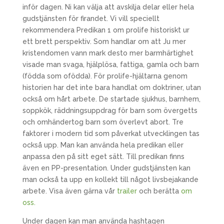
inför dagen. Ni kan välja att avskilja delar eller hela
gudstjänsten för firandet. Vi vill speciellt
rekommendera Predikan 1 om prolife historiskt ur
ett brett perspektiv. Som handlar om att Ju mer
kristendomen vann mark desto mer barmhärtighet
visade man svaga, hjälplösa, fattiga, gamla och barn
(födda som ofödda). För prolife-hjältarna genom
historien har det inte bara handlat om doktriner, utan
också om hårt arbete. De startade sjukhus, barnhem,
soppkök, räddningsuppdrag för barn som övergetts
och omhändertog barn som överlevt abort. Tre
faktorer i modern tid som påverkat utvecklingen tas
också upp. Man kan använda hela predikan eller
anpassa den på sitt eget sätt. Till predikan finns
även en PP-presentation. Under gudstjänsten kan
man också ta upp en kollekt till något livsbejakande
arbete. Visa även gärna vår
trailer
och berätta
om
oss
.
Under dagen kan man använda hashtagen