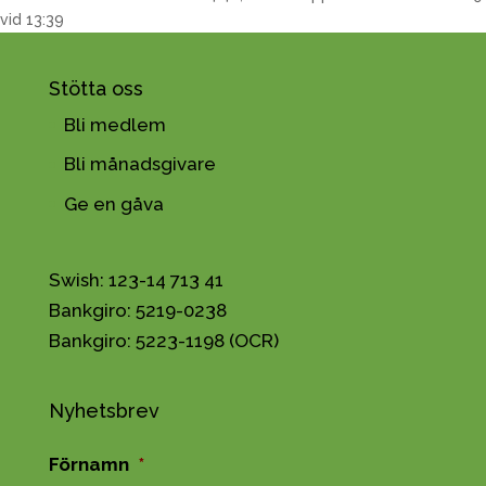
vid 13:39
Stötta oss
Bli medlem
Bli månadsgivare
Ge en gåva
Swish: 123-14 713 41
Bankgiro: 5219-0238
Bankgiro: 5223-1198 (OCR)
Nyhetsbrev
Förnamn
*