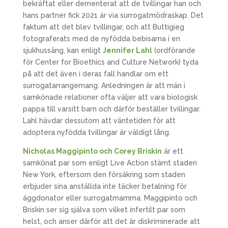
bekräftat eller dementerat att de tvillingar han och
hans partner fick 2021 är via surrogatmödraskap. Det
faktum att det blev tvillingar, och att Buttigieg
fotograferats med de nyfödda bebisarna i en
sjukhussäng, kan enligt
Jennifer Lahl
(ordförande
för Center for Bioethics and Culture Network) tyda
på att det även i deras fall handlar om ett
surrogatarrangemang. Anledningen är att män i
samkönade relationer ofta väljer att vara biologisk
pappa till varsitt barn och därför beställer tvillingar.
Lahl hävdar dessutom att väntetiden för att
adoptera nyfödda tvillingar är väldigt lång.
Nicholas Maggipinto och Corey Briskin
är ett
samkönat par som enligt Live Action stämt staden
New York, eftersom den försäkring som staden
erbjuder sina anställda inte täcker betalning för
äggdonator eller surrogatmamma. Maggipinto och
Briskin ser sig själva som vilket infertilt par som
helst, och anser därför att det är diskriminerade att