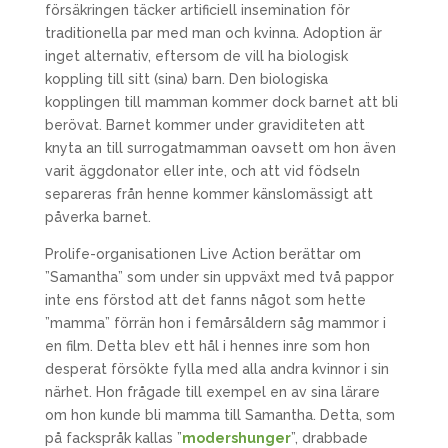
försäkringen täcker artificiell insemination för
traditionella par med man och kvinna. Adoption är
inget alternativ, eftersom de vill ha biologisk
koppling till sitt (sina) barn. Den biologiska
kopplingen till mamman kommer dock barnet att bli
berövat. Barnet kommer under graviditeten att
knyta an till surrogatmamman oavsett om hon även
varit äggdonator eller inte, och att vid födseln
separeras från henne kommer känslomässigt att
påverka barnet.
Prolife-organisationen Live Action berättar om
”Samantha” som under sin uppväxt med två pappor
inte ens förstod att det fanns något som hette
”mamma” förrän hon i femårsåldern såg mammor i
en film. Detta blev ett hål i hennes inre som hon
desperat försökte fylla med alla andra kvinnor i sin
närhet. Hon frågade till exempel en av sina lärare
om hon kunde bli mamma till Samantha. Detta, som
på fackspråk kallas ”
modershunger
”, drabbade