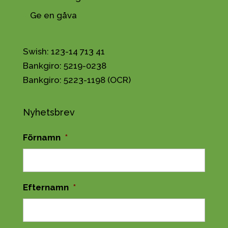
Ge en gåva
Swish: 123-14 713 41
Bankgiro: 5219-0238
Bankgiro: 5223-1198 (OCR)
Nyhetsbrev
Förnamn
*
Efternamn
*