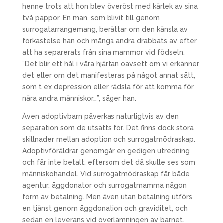
henne trots att hon blev överöst med kärlek av sina
två pappor. En man, som blivit till genom
surrogatarrangemang, berättar om den känsla av
förkastelse han och många andra drabbats av efter
att ha separerats från sina mammor vid födseln.
”Det blir ett hål i våra hjärtan oavsett om vi erkänner
det eller om det manifesteras på något annat sätt,
som t ex depression eller rädsla för att komma för
nära andra människor…”, säger han.
Även adoptivbarn påverkas naturligtvis av den
separation som de utsätts för. Det finns dock stora
skillnader mellan adoption och surrogatmödraskap.
Adoptivföräldrar genomgår en gedigen utredning
och får inte betalt, eftersom det då skulle ses som
människohandel. Vid surrogatmödraskap får både
agentur, äggdonator och surrogatmamma någon
form av betalning. Men även utan betalning utförs
en tjänst genom äggdonation och graviditet, och
sedan en leverans vid överlämningen av barnet.