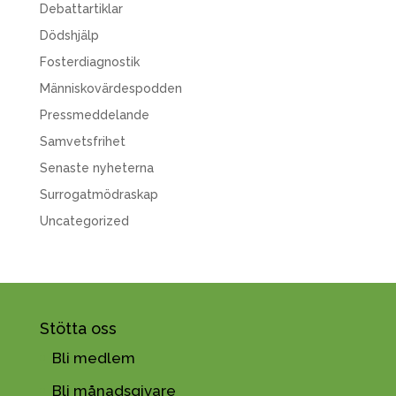
Debattartiklar
Dödshjälp
Fosterdiagnostik
Människovärdespodden
Pressmeddelande
Samvetsfrihet
Senaste nyheterna
Surrogatmödraskap
Uncategorized
Stötta oss
Bli medlem
Bli månadsgivare