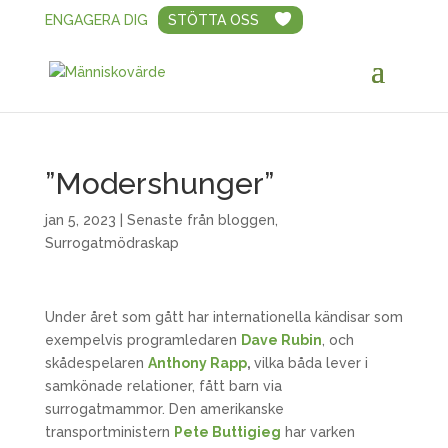
ENGAGERA DIG
STÖTTA OSS
”Modershunger”
jan 5, 2023
|
Senaste från bloggen
,
Surrogatmödraskap
Under året som gått har internationella kändisar som
exempelvis programledaren
Dave Rubin
, och
skådespelaren
Anthony Rapp
,
vilka båda lever i
samkönade relationer, fått barn via
surrogatmammor. Den amerikanske
transportministern
Pete Buttigieg
har varken