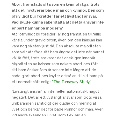
Abort framställs ofta som en kvinnofråga, trots
att det involverar både män och kvinnor. Den som
ofrivilligt blir förälder får ett livslångt ansvar.
Vad skulle kunna säkerställa att detta ansvar inte
enbart hamnar på modern?
Att ”ofrivilligt bli förälder” är nog främst en tillfällig
känsla under graviditeten, även om den känslan kan
vara nog så stark just då. Den absoluta majoriteten
som valt att föda sitt barn ångrar det inte när barnet
väl är fött, trots ansvaret det onekligen innebär.
Majoriteten av kvinnor som nekats abort och fött
sitt barn önskar fem år senare inte längre att de
hade gjort abort och knyter också an till sitt barn på
ett normalt sätt enligt
”The Turnaway Study”
.
”Livslångt ansvar” är inte heller automatiskt något
negativt. Det är ett livslångt ansvar som trots vissa
umbäranden samtidigt ger glädje och mening åt
livet och berikar det för både kvinnor och män. Även
vid andra skeenden i livet, som t.ex. vid en