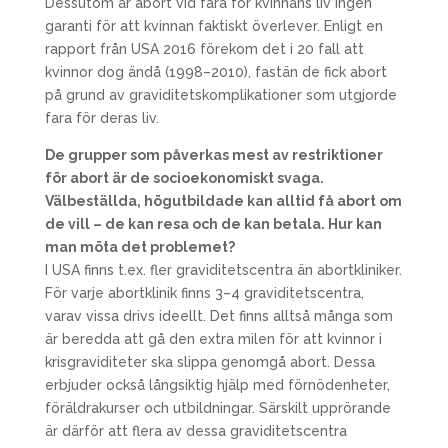
Dessutom är abort vid fara för kvinnans liv ingen
garanti för att kvinnan faktiskt överlever. Enligt en
rapport från USA 2016 förekom det i 20 fall att
kvinnor dog ändå (1998–2010), fastän de fick abort
på grund av graviditetskomplikationer som utgjorde
fara för deras liv.
De grupper som påverkas mest av restriktioner
för abort är de socioekonomiskt svaga.
Välbeställda, högutbildade kan alltid få abort om
de vill – de kan resa och de kan betala.
Hur kan
man möta det problemet?
I USA finns t.ex. fler graviditetscentra än abortkliniker.
För varje abortklinik finns 3–4 graviditetscentra,
varav vissa drivs ideellt. Det finns alltså många som
är beredda att gå den extra milen för att kvinnor i
krisgraviditeter ska slippa genomgå abort. Dessa
erbjuder också långsiktig hjälp med förnödenheter,
föräldrakurser och utbildningar. Särskilt upprörande
är därför att flera av dessa graviditetscentra