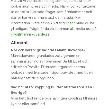
Här vill vi vända oss till dig som är journalist eller
jobbar inom press och media. När vi blir kontaktade
är det ofta likartade frågor som återkommer och
därför har vi sammanställt denna sida. Mer
information i våra ämnen hittar du
här
. Skulle du ha
ytterligare frågor är du välkommen att mejla oss på
info@manniskovarde.se
.
Allmänt
När och varför grundades Människovärde?
Människovärde grundades 2017 genom en
sammanslagning av föreningen Ja till Livet och
stiftelsen Provita. Eftersom organisationerna
jobbade med likartade frågor blev det med tiden
naturligt att de slogs ihop.
Vad har ni för koppling till den kristna rörelsen i
Sverige?
Vi är helt fristående och har ingen koppling till några
kyrkor eller samfund.