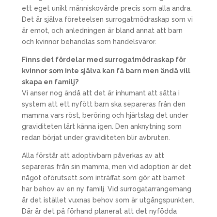
ett eget unikt människovärde precis som alla andra.
Det är själva företeelsen surrogatmödraskap som vi
är emot, och anledningen är bland annat att barn
och kvinnor behandlas som handelsvaror.
Finns det fördelar med surrogatmödraskap för
kvinnor som inte själva kan få barn men ändå vill
skapa en familj?
Vi anser nog ändå att det är inhumant att sätta i
system att ett nyfött barn ska separeras från den
mamma vars röst, beröring och hjärtslag det under
graviditeten lärt känna igen. Den anknytning som
redan börjat under graviditeten blir avbruten.
Alla förstår att adoptivbarn påverkas av att
separeras från sin mamma, men vid adoption är det
något oförutsett som inträffat som gör att barnet
har behov av en ny familj. Vid surrogatarrangemang
är det istället vuxnas behov som är utgångspunkten.
Där är det på förhand planerat att det nyfödda