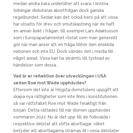
medan andra bara underlåter att svara. I kristna
tidningar diskuteras abortfrågan dock ganska
regelbundet. Sedan kan det också bero på att vissa
har utsatts för drev och smutskastning när de haft
en annan åsikt i frågan, till exempel Lars Adaktusson
som i Europaparlamentet röstat som man generellt
gör när man anser att en fråga tillhör den enskilda
nationen och inte EU. Dock vändes det i media till
något annat. Vissa kan ha skrämts till tystnad av
händelser som dessa.
Vad är er reflektion över utvecklingen i USA
sedan Roe mot Wade upphävdes?
Eftersom det inte är Högsta domstolens uppgift att
skapa nya rättigheter som inte finns i konstitutionen,
så var rättsfallet Roe mot Wade felaktigt från
början. Detta rättades till när domen upphävdes
sommaren 2022. Nu är det upp till de folkvalda i
respektive delstat att stifta abortlagar, vilket
betyder att abortlagarna stramas åt i vissa delstater