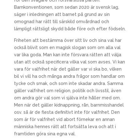
för den svagare och försvarslösa parten.
Barnkonventionen, som sedan 2020 är svensk lag,
säger i inledningen att barnet på grund av sin
omognad har rätt till särskild omvårdnad och
lämpligt rättsligt skydd både före och efter födseln.
Friheten att bestämma över sitt liv och sina val har
också blivit som en magisk slogan som om alla val
var lika goda. Man kan inte försvara rätten att välja
utan att också specificera vilka val som avses. Vi kan
vara för valfrihet när det gäller var vi ska bo, vilken
bil vi vill ha och många andra frågor som handlar om
tycke och smak, och som inte skadar andra. Samma
gäller valfrihet om religion, politik och livsstil, även
om andra gör val som vi själva inte håller med om.
Men när det gäller kidnappning, rån, barnmisshandel
osv. så är de flesta definitivt inte för valfrihet. Den
som är för valfrihet vid abort förnekar en annan
människa hennes rätt att fortsätta leva och att i
framtiden göra sina egna val.