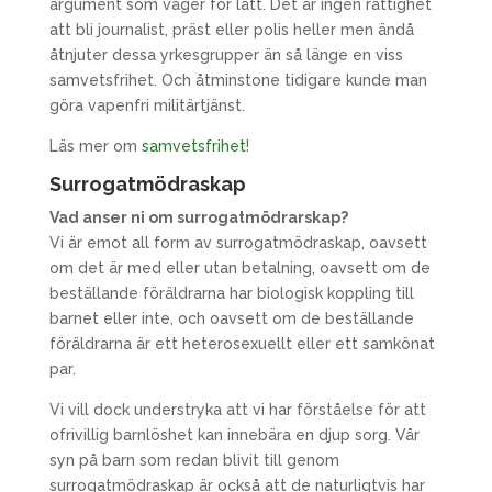
argument som väger för lätt. Det är ingen rättighet
att bli journalist, präst eller polis heller men ändå
åtnjuter dessa yrkesgrupper än så länge en viss
samvetsfrihet. Och åtminstone tidigare kunde man
göra vapenfri militärtjänst.
Läs mer om
samvetsfrihet
!
Surrogatmödraskap
Vad anser ni om surrogatmödrarskap?
Vi är emot all form av surrogatmödraskap, oavsett
om det är med eller utan betalning, oavsett om de
beställande föräldrarna har biologisk koppling till
barnet eller inte, och oavsett om de beställande
föräldrarna är ett heterosexuellt eller ett samkönat
par.
Vi vill dock understryka att vi har förståelse för att
ofrivillig barnlöshet kan innebära en djup sorg. Vår
syn på barn som redan blivit till genom
surrogatmödraskap är också att de naturligtvis har