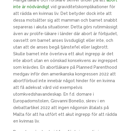
Många läkare och forskare skriver under på att
abort
inte är nödvändigt
vid graviditetskomplikationer för
att rädda en kvinnas liv. Det betyder dock inte att
dessa motsätter sig att mamman och barnet snabbt
separeras i akuta situationer. Detta görs rutinmässigt
även av prolife-läkare i länder där abort är förbjudet,
oavsett om barnet anses livsdugligt eller inte, och
utan att de anses begå tjänstefel eller lagbrott.
Skulle barnet inte överleva ett akut ingrepp är det
inte abort utan en oönskad konsekvens av ingreppet
som krävdes. En abortläkare på Planned Parenthood
medgav inför den amerikanska kongressen 2022 att
abortförbud inte innebär något hinder för en kvinna
att få adekvat vård vid exempelvis
utomkvedshavandeskap. En f.d. domare i
Europadomstolen, Giovanni Bonello, skrev i en
debattartikel 2022 att ingen någonsin åtalats på
Malta för att ha utfört ett akut ingrepp för att rädda
en kvinnas liv.