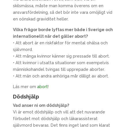
skilsmässa, måste man komma överens om en
ansvarsfördelning, så det bör inte vara omöjligt vid
en oönskad graviditet heller.
Vilka frågor borde lyftas mer både i Sverige och
internationellt när det gäller abort?
• Att abort är en riskfaktor för mental ohälsa och
självmord.
• Att många kvinnor känner sig pressade till abort.
• Att kvinnor i utsatta situationer som exempelvis
människohandel tvingas till upprepade aborter.
• Att män och andra anhöriga mår dåligt av abort.
Läs mer om
abort
!
Dödshjälp
Vad anser ni om dödshjälp?
Vi är emot dödshjälp och vill att det nuvarande
förbudet mot dödshjälp och läkarassisterat
självmord bevaras. Det finns inget land som klarat