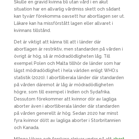
Skulle en gravid kvinna bli utan vård i en akut
situation har en allvarlig vårdmiss skett och sådant
kan tyvärr förekomma oavsett hur abortlagen ser ut.
Läkare kan ha missförstått lagen eller allvaret i
kvinnans tillstånd.
Det är viktigt att känna till att i länder där
abortlagen är restriktiv, men standarden på vården i
övrigt är hög, så är mödradödligheten låg. Till
exempel Polen och Malta tillhör de länder som har
lägst mödradödlighet i hela världen enligt WHO:s
statistik (2020). I abortliberala länder där standarden
på vården däremot är låg är mödradödligheten
högre, som till exempel i Indien och Sydafrika.
Dessutom förekommer att kvinnor dör av lagliga
aborter även i abortliberala länder där standarden
på vården generellt är hög. Sedan 2020 har minst
fyra kvinnor dött av lagliga aborter i Storbritannien
och Kanada.