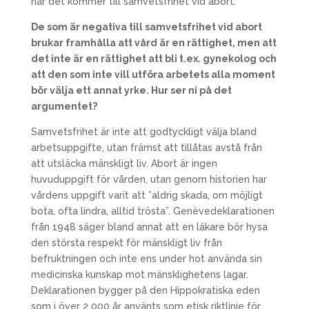
när det kommer till samvetsfrihet vid abort.
De som är negativa till samvetsfrihet vid abort
brukar framhålla att vård är en rättighet, men att
det inte är en rättighet att bli t.ex. gynekolog och
att den som inte vill utföra arbetets alla moment
bör välja ett annat yrke. Hur ser ni på det
argumentet?
Samvetsfrihet är inte att godtyckligt välja bland
arbetsuppgifte, utan främst att tillåtas avstå från
att utsläcka mänskligt liv. Abort är ingen
huvuduppgift för vården, utan genom historien har
vårdens uppgift varit att ”aldrig skada, om möjligt
bota, ofta lindra, alltid trösta”. Genèvedeklarationen
från 1948 säger bland annat att en läkare bör hysa
den största respekt för mänskligt liv från
befruktningen och inte ens under hot använda sin
medicinska kunskap mot mänsklighetens lagar.
Deklarationen bygger på den Hippokratiska eden
som i över 2 000 år använts som etisk riktlinje för