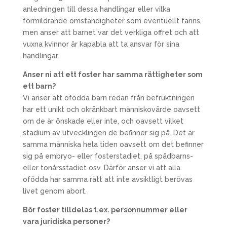
anledningen till dessa handlingar eller vilka
förmildrande omständigheter som eventuellt fanns,
men anser att barnet var det verkliga offret och att
vuxna kvinnor är kapabla att ta ansvar för sina
handlingar.
Anser ni att ett foster har samma rättigheter som
ett barn?
Vi anser att ofödda barn redan från befruktningen
har ett unikt och okränkbart människovärde oavsett
om de är önskade eller inte, och oavsett vilket
stadium av utvecklingen de befinner sig på. Det är
samma människa hela tiden oavsett om det befinner
sig på embryo- eller fosterstadiet, på spädbarns-
eller tonårsstadiet osv. Därför anser vi att alla
ofödda har samma rätt att inte avsiktligt berövas
livet genom abort.
Bör foster tilldelas t.ex. personnummer eller
vara juridiska personer?