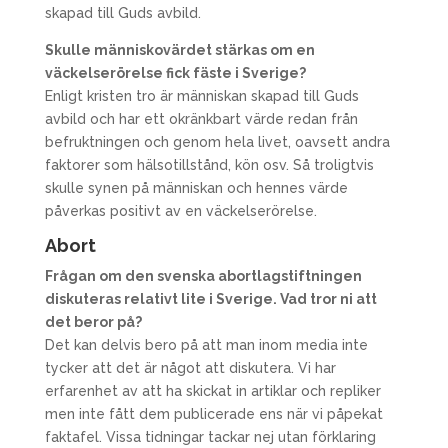
skapad till Guds avbild.
Skulle människovärdet stärkas om en
väckelserörelse fick fäste i Sverige?
Enligt kristen tro är människan skapad till Guds
avbild och har ett okränkbart värde redan från
befruktningen och genom hela livet, oavsett andra
faktorer som hälsotillstånd, kön osv. Så troligtvis
skulle synen på människan och hennes värde
påverkas positivt av en väckelserörelse.
Abort
Frågan om den svenska abortlagstiftningen
diskuteras relativt lite i Sverige. Vad tror ni att
det beror på?
Det kan delvis bero på att man inom media inte
tycker att det är något att diskutera. Vi har
erfarenhet av att ha skickat in artiklar och repliker
men inte fått dem publicerade ens när vi påpekat
faktafel. Vissa tidningar tackar nej utan förklaring