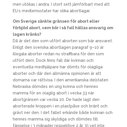
men utökas i andra. I stort sett jämförbart med att
EU:s medlemsstater har olika abortlagar.
Om Sverige sänkte gränsen för abort eller
förbjöd abort, vem bör i så fall hållas ansvarig om
lagen kränks?
Då är det den som utfört aborten som bär ansvaret.
Enligt den svenska abortlagen paragraf 9–10 är
illegala aborter redan nu straffbara för den som
utfört dem. Dock finns fall där kvinnan och
eventuella medhjälpare har dömts för olagliga
aborter och där den allmänna opinionen är att
domarna var rättvisa. I den amerikanska delstaten
Nebraska dömdes en ung kvinna och hennes
mamma för en olaglig abort i vecka 33 när
abortgränsen var vecka 20. De hade lagt den
aborterade kroppen i en plastpåse och bränt och
grävt ner den. I det fallet erkände både kvinnan och
hennes mamma sig skyldiga och dömdes till
fängelse i 3 månader respektive 2 år. Vi vet inte