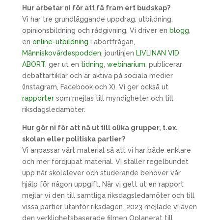
Hur arbetar ni för att få fram ert budskap?
Vi har tre grundläggande uppdrag: utbildning,
opinionsbildning och rådgivning. Vi driver en
blogg
,
en
online-utbildning
i abortfrågan,
Människovärdespodden
, jourlinjen
LIVLINAN VID
ABORT
, ger ut en
tidning
,
webinarium
, publicerar
debattartiklar och är aktiva på sociala medier
(Instagram, Facebook och X). Vi ger också ut
rapporter
som mejlas till myndigheter och till
riksdagsledamöter.
Hur gör ni för att nå ut till olika grupper, t.ex.
skolan eller politiska partier?
Vi anpassar vårt material så att vi har både enklare
och mer fördjupat material. Vi ställer regelbundet
upp när skolelever och studerande behöver vår
hjälp för någon uppgift. När vi gett ut en rapport
mejlar vi den till samtliga riksdagsledamöter och till
vissa partier utanför riksdagen. 2023 mejlade vi även
den verklighetsbaserade filmen Oplanerat till