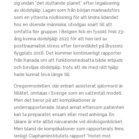
sig undan ”det sluttande planet” efter legalisering
av dödshjälp. Lagen som från början marknadsförs
som en yttersta nödlösning för att lindra lidandet
hos en döende människa, utvidgas snart till att
omfatta fler grupper. I Belgien fick en fysiskt frisk 23-
årig kvinna dödshjälp 2022 för att hon led av
posttraumatisk stress efter terrordådet på Bryssels
flygplats 2016. Det kommer kontinuerligt rapporter
från Kanada om att funktionsnedsatta både erbjuds
och beviljas dödshjälp, trots att de med rätt hjälp
hade kunnat leva länge till.
Oregonmodellen, där enbart assisterat självmord är
tillåtet, omtalas i Sverige som en vattentät modell.
Men det beror på att komplikationer är
underrapporterade, bland annat eftersom patienten
kan ta preparatet ensam eller med anhöriga. En
läkare är inte alltid närvarande vid dödsögonblicket.
Men bland de komplikationer som rapporterats finns
(enligt Claphaminstitutets rapport ”Hotet mot