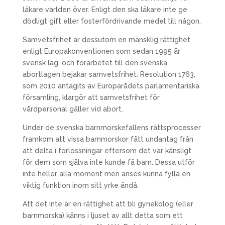
läkare världen över. Enligt den ska läkare inte ge
dödligt gift eller fosterfördrivande medel till någon.
Samvetsfrihet är dessutom en mänsklig rättighet
enligt Europakonventionen som sedan 1995 är
svensk lag, och förarbetet till den svenska
abortlagen bejakar samvetsfrihet. Resolution 1763,
som 2010 antagits av Europarådets parlamentariska
församling, klargör att samvetsfrihet för
vårdpersonal gäller vid abort.
Under de svenska barnmorskefallens rättsprocesser
framkom att vissa barnmorskor fått undantag från
att delta i förlossningar eftersom det var känsligt
för dem som själva inte kunde få barn. Dessa utför
inte heller alla moment men anses kunna fylla en
viktig funktion inom sitt yrke ändå.
Att det inte är en rättighet att bli gynekolog (eller
barnmorska) känns i ljuset av allt detta som ett