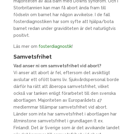
majoriteten av alla barn med Downs syndrom. Och i
Storbritannien kan man få abort ända fram till
födseln om barnet har någon avvikelse. I de fall
fosterdiagnostiken har som syfte att hjälpa/bota
barnet redan under graviditeten är det naturligtvis
positivt.
Läs mer om
fosterdiagnostik
!
Samvetsfrihet
Vad anser ni om samvetsfrihet vid abort?
Vi anser att abort är fel, eftersom det avsiktligt
avslutar ett ofött barns liv. Sjukvårdspersonal borde
därför ha rätt att åberopa samvetsfrihet, vilket
också var tanken enligt förarbetet till den svenska
abortlagen. Majoriteten av Europarådets 47
medlemmar tillämpar samvetsfrihet vid abort.
Länder som inte har samvetsfrihet i abortlagen har
åtminstone samvetsfrihet i grundlagen (t ex.
Finland). Det är Sverige som är det avvikande landet