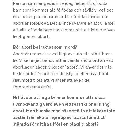
Personnummer ges ju inte idag heller till ofödda
barn som kommer att få födas och såvitt vi vet ges
inte heller personnummer till ofödda i länder där
abort är förbjudet. Det är inte svårare än att vi anser
att alla ofödda barn har samma rätt att inte berövas
livet genom abort.
Bör abort betraktas som mord?
Abort är redan att avsiktligt avsluta ett ofött barns
liv. Vi ser inget behov att använda andra ord än vad
abortlagen säger, vilket är ”abort”. Vi använder inte
heller ordet ”mord” om dödshjälp eller assisterat
självmord trots att vi anser att även de
företeelserna är fel.
Ni hävdar att inga kvinnor kommer att nekas
livsnödvändig vård även vid restriktioner kring
abort. Men hur ska man säkerställa att läkare inte
avstår från akuta ingrepp av rädsla för att bli
stämda för att ha utfört en olaglig abort?