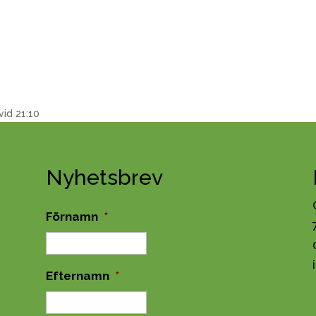
vid 21:10
Nyhetsbrev
Förnamn
*
Efternamn
*