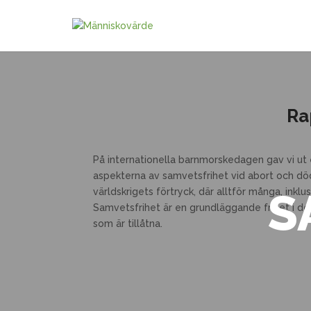
Ra
På internationella barnmorskedagen gav vi ut
aspekterna av samvetsfrihet vid abort och död
S
världskrigets förtryck, där alltför många, inklus
Samvetsfrihet är en grundläggande frihet i dem
som är tillåtna.