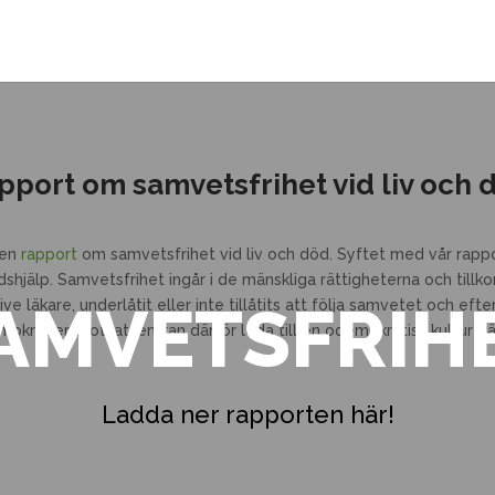
pport om samvetsfrihet vid liv och 
 en
rapport
om samvetsfrihet vid liv och död. Syftet med vår rappo
shjälp. Samvetsfrihet ingår i de mänskliga rättigheterna och till
AMVETSFRIH
ive läkare, underlåtit eller inte tillåtits att följa samvetet och eft
okratier. Motsatsen kan därför leda till en odemokratisk kultur dä
Ladda ner rapporten här!