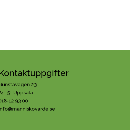
Kontaktuppgifter
Gunstavägen 23
741 51 Uppsala
018-12 93 00
info@manniskovarde.se