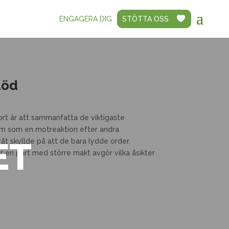
ENGAGERA DIG
STÖTTA OSS
död
rt är att sammanfatta de viktigaste
kom som en motreaktion efter andra
ET
eråt skyllde på att de bara lydde order.
r en part med större makt avgör vilka åsikter