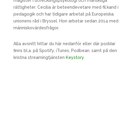
magister i utvecklingspsykologi och mänskliga
rättigheter. Cecilia är beteendevetare med fil.kand i
pedagogik och har tidigare arbetat på Europeiska
unionens råd i Bryssel. Hon arbetar sedan 2014 med
människovärdesfrågor.
Alla avsnitt hittar du här nedanför eller där poddar
finns bl.a. på Spotify, iTunes, Podbean, samt på den
kristna streamingtjänsten
Keystory
.