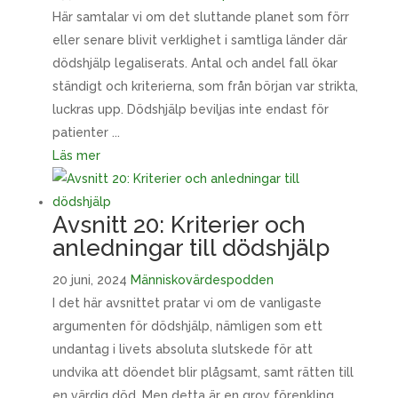
Här samtalar vi om det sluttande planet som förr
eller senare blivit verklighet i samtliga länder där
dödshjälp legaliserats. Antal och andel fall ökar
ständigt och kriterierna, som från början var strikta,
luckras upp. Dödshjälp beviljas inte endast för
patienter ...
Läs mer
Avsnitt 20: Kriterier och
anledningar till dödshjälp
20 juni, 2024
Människovärdespodden
I det här avsnittet pratar vi om de vanligaste
argumenten för dödshjälp, nämligen som ett
undantag i livets absoluta slutskede för att
undvika att döendet blir plågsamt, samt rätten till
en värdig död. Men detta är en grov förenkling.