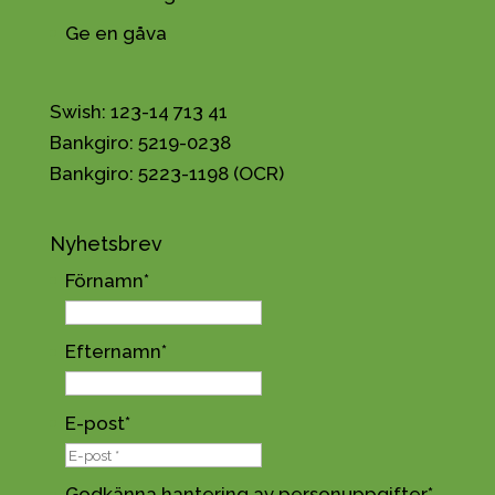
Ge en gåva
Swish: 123-14 713 41
Bankgiro: 5219-0238
Bankgiro: 5223-1198 (OCR)
Nyhetsbrev
Förnamn
*
Efternamn
*
E-post
*
Godkänna hantering av personuppgifter
*