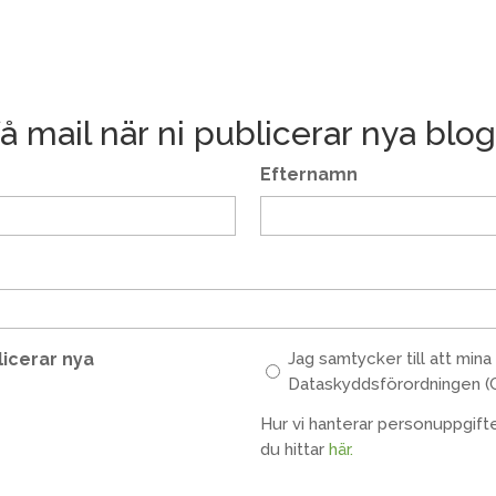
 få mail när ni publicerar nya blo
Efternamn
Obligatoriska
licerar nya
Jag samtycker till att min
uppgifter
Dataskyddsförordningen (
(Obligatoriskt)
Hur vi hanterar personuppgifte
du hittar
här.