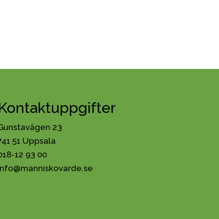
Kontaktuppgifter
Gunstavägen 23
741 51 Uppsala
018-12 93 00
info@manniskovarde.se