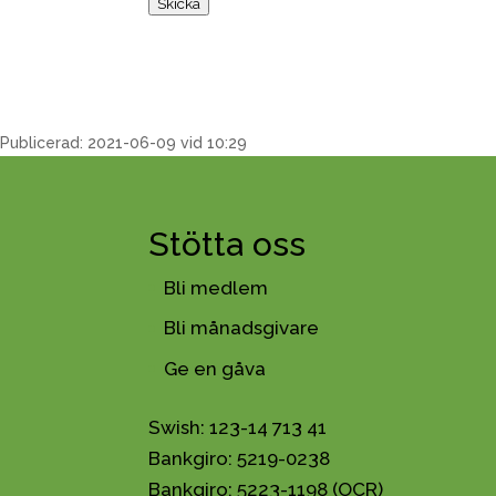
Skicka
Publicerad: 2021-06-09 vid 10:29
Stötta oss
Bli medlem
Bli månadsgivare
Ge en gåva
Swish: 123-14 713 41
Bankgiro: 5219-0238
Bankgiro: 5223-1198 (OCR)