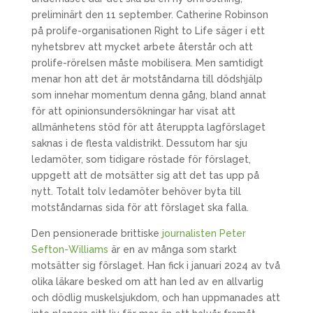
preliminärt den 11 september. Catherine Robinson
på prolife-organisationen Right to Life säger i ett
nyhetsbrev att mycket arbete återstår och att
prolife-rörelsen måste mobilisera. Men samtidigt
menar hon att det är motståndarna till dödshjälp
som innehar momentum denna gång, bland annat
för att opinionsundersökningar har visat att
allmänhetens stöd för att återuppta lagförslaget
saknas i de flesta valdistrikt. Dessutom har sju
ledamöter, som tidigare röstade för förslaget,
uppgett att de motsätter sig att det tas upp på
nytt. Totalt tolv ledamöter behöver byta till
motståndarnas sida för att förslaget ska falla.
Den pensionerade brittiske
journalisten Peter
Sefton-Williams
är en av många som starkt
motsätter sig förslaget. Han fick i januari 2024 av två
olika läkare besked om att han led av en allvarlig
och dödlig muskelsjukdom, och han uppmanades att