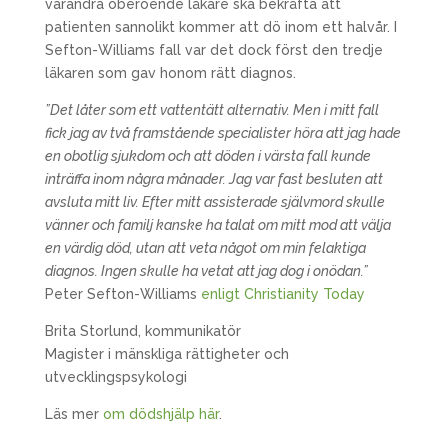
varandra oberoende läkare ska bekräfta att
patienten sannolikt kommer att dö inom ett halvår. I
Sefton-Williams fall var det dock först den tredje
läkaren som gav honom rätt diagnos.
”Det låter som ett vattentätt alternativ. Men i mitt fall
fick jag av två framstående specialister höra att jag hade
en obotlig sjukdom och att döden i värsta fall kunde
inträffa inom några månader. Jag var fast besluten att
avsluta mitt liv. Efter mitt assisterade självmord skulle
vänner och familj kanske ha talat om mitt mod att välja
en värdig död, utan att veta något om min felaktiga
diagnos. Ingen skulle ha vetat att jag dog i onödan.”
Peter Sefton-Williams
enligt Christianity Today
Brita Storlund, kommunikatör
Magister i mänskliga rättigheter och
utvecklingspsykologi
Läs mer
om dödshjälp här
.