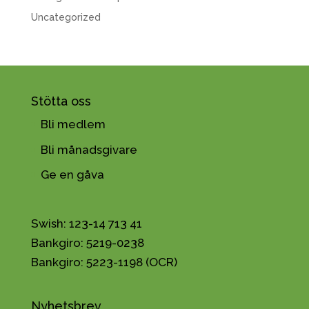
Uncategorized
Stötta oss
Bli medlem
Bli månadsgivare
Ge en gåva
Swish: 123-14 713 41
Bankgiro: 5219-0238
Bankgiro: 5223-1198 (OCR)
Nyhetsbrev