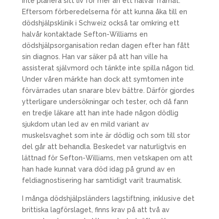
inte planera sitt liv för mer än ett halvår framåt.
Eftersom förberedelserna för att kunna åka till en
dödshjälpsklinik i Schweiz också tar omkring ett
halvår kontaktade Sefton-Williams en
dödshjälpsorganisation redan dagen efter han fått
sin diagnos. Han var säker på att han ville ha
assisterat självmord och tänkte inte spilla någon tid.
Under våren märkte han dock att symtomen inte
förvärrades utan snarare blev bättre. Därför gjordes
ytterligare undersökningar och tester, och då fann
en tredje läkare att han inte hade någon dödlig
sjukdom utan led av en mild variant av
muskelsvaghet som inte är dödlig och som till stor
del går att behandla. Beskedet var naturligtvis en
lättnad för Sefton-Williams, men vetskapen om att
han hade kunnat vara död idag på grund av en
feldiagnostisering har samtidigt varit traumatisk.
I många dödshjälpsländers lagstiftning, inklusive det
brittiska lagförslaget, finns krav på att två av