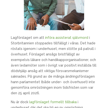
Lagförslaget om att
införa assisterat självmord
i
Storbritannien stoppades tillfälligt i våras. Det hade
röstats igenom i underhuset, men stötte på patrull i
överhuset. Förslaget ansågs bristfälligt av
exempelvis läkare och handikapporganisationer, och
även ledamöter som i övrigt var positivt inställda till
dödshjälp ansåg att viktiga försvarsmekanismer
saknades. På grund av de många ändringsförslagen
hann parlamentet (både under- och överhuset) inte
genomföra omröstningen inom tidsfristen som var
den 25 april 2026.
Nu är dock
lagförslaget formellt tillbaka
i
underhuset där det ska bli en ny omröstning,