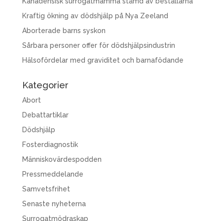
Kanadensisk surrogatmamma stämd av beställarna
Kraftig ökning av dödshjälp på Nya Zeeland
Aborterade barns syskon
Sårbara personer offer för dödshjälpsindustrin
Hälsofördelar med graviditet och barnafödande
Kategorier
Abort
Debattartiklar
Dödshjälp
Fosterdiagnostik
Människovärdespodden
Pressmeddelande
Samvetsfrihet
Senaste nyheterna
Surrogatmödraskap