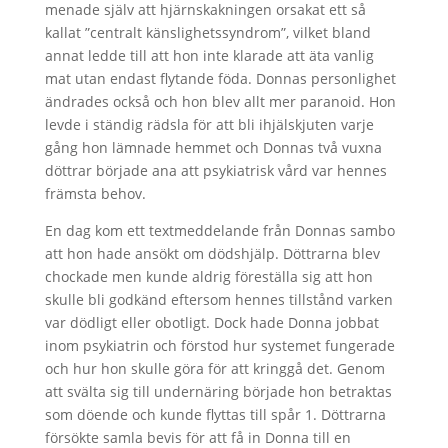
menade själv att hjärnskakningen orsakat ett så
kallat ”centralt känslighetssyndrom”, vilket bland
annat ledde till att hon inte klarade att äta vanlig
mat utan endast flytande föda. Donnas personlighet
ändrades också och hon blev allt mer paranoid. Hon
levde i ständig rädsla för att bli ihjälskjuten varje
gång hon lämnade hemmet och Donnas två vuxna
döttrar började ana att psykiatrisk vård var hennes
främsta behov.
En dag kom ett textmeddelande från Donnas sambo
att hon hade ansökt om dödshjälp. Döttrarna blev
chockade men kunde aldrig föreställa sig att hon
skulle bli godkänd eftersom hennes tillstånd varken
var dödligt eller obotligt. Dock hade Donna jobbat
inom psykiatrin och förstod hur systemet fungerade
och hur hon skulle göra för att kringgå det. Genom
att svälta sig till undernäring började hon betraktas
som döende och kunde flyttas till spår 1. Döttrarna
försökte samla bevis för att få in Donna till en