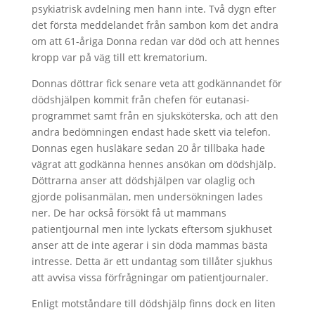
psykiatrisk avdelning men hann inte. Två dygn efter
det första meddelandet från sambon kom det andra
om att 61-åriga Donna redan var död och att hennes
kropp var på väg till ett krematorium.
Donnas döttrar fick senare veta att godkännandet för
dödshjälpen kommit från chefen för eutanasi-
programmet samt från en sjuksköterska, och att den
andra bedömningen endast hade skett via telefon.
Donnas egen husläkare sedan 20 år tillbaka hade
vägrat att godkänna hennes ansökan om dödshjälp.
Döttrarna anser att dödshjälpen var olaglig och
gjorde polisanmälan, men undersökningen lades
ner. De har också försökt få ut mammans
patientjournal men inte lyckats eftersom sjukhuset
anser att de inte agerar i sin döda mammas bästa
intresse. Detta är ett undantag som tillåter sjukhus
att avvisa vissa förfrågningar om patientjournaler.
Enligt motståndare till dödshjälp finns dock en liten