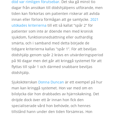
död var rimligen förutsebar
. Det ska gå minst tio
dagar från ansökan till dödshjälpens utförande, men
tiden kan förkortas om patienten riskerar att avlida
innan eller förlora förmågan att ge samtycke.
2021
utökades kriterierna
till ett så kallat ”spår 2” för
patienter som inte är döende men med kronisk
sjukdom, funktionsnedsättning eller outhärdlig
smärta, och i samband med detta började de
tidigare kriterierna kallas ”spår 1”. För att beviljas
dödshjälp genom spår 2 krävs en utvärderingsperiod
på 90 dagar men det går att kringgå systemet för att
flyttas till spår 1 och därmed snabbare beviljas
dödshjälp.
Sjuksköterskan
Donna Duncan
är ett exempel på hur
man kan kringgå systemet. Hon var med om en
bilolycka där hon drabbades av hjärnskakning. Det
dröjde dock över ett år innan hon fick den
specialiserade vård hon behövde, och hennes
tillstånd hann under den tiden försämras. Hon