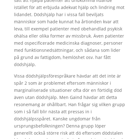
sätt att hjälpa patienter att undkomma lidande
istället för att erbjuda adekvat hjälp och lindring mot
lidandet. Dödshjälp har i vissa fall beviljats
människor som hade kunnat ha årtionden kvar att
leva, till exempel patienter med obehandlad psykisk
ohälsa eller olika former av missbruk. Även patienter
med ospecificerade medicinska diagnoser, personer
med funktionsnedsättningar, och sådana som lider
på grund av fattigdom, hemlöshet osv. har fått
dödshjälp.
Vissa dödshjälpsförespråkare hävdar att det inte är
spår 2 som är problemet eftersom människor i
marginaliserade situationer ofta dör en förtidig död
även utan dödshjälp. Men Gaind hävdar att detta
resonemang är ohållbart. Han frågar sig vilken grupp
som i så fall blir nästa att pressas in i
dödshjälpsspåret. Kanske ungdomar från
ursprungsbefolkningen? Denna grupp löper
generellt också större risk att dö eftersom dödstalen