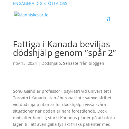
ENGAGERA DIG
STÖTTA OSS
Fattiga i Kanada beviljas
dödshjälp genom ”spår 2”
nov 15, 2024
|
Dödshjälp
,
Senaste från bloggen
Sonu Gaind är professor i psykiatri vid universitet i
Toronto i Kanada. Han åberopar inte samvetsfrihet
vid dödshjälp utan är för dödshjälp i vissa svåra
situationer när döden är nära förestående. Dock
motsätter han sig starkt Kanadas planer på att utöka
lagen till att även gälla fysiskt friska patienter med