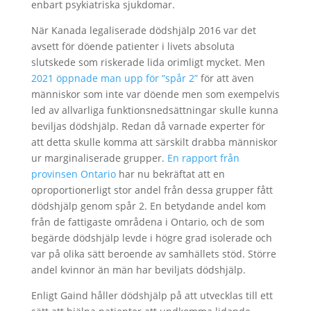
enbart psykiatriska sjukdomar.
När Kanada legaliserade dödshjälp 2016 var det
avsett för döende patienter i livets absoluta
slutskede som riskerade lida orimligt mycket. Men
2021 öppnade man upp för ”spår 2”
för att även
människor som inte var döende men som exempelvis
led av allvarliga funktionsnedsättningar skulle kunna
beviljas dödshjälp. Redan då varnade experter för
att detta skulle komma att särskilt drabba människor
ur marginaliserade grupper.
En rapport från
provinsen Ontario
har nu bekräftat att en
oproportionerligt stor andel från dessa grupper fått
dödshjälp genom spår 2. En betydande andel kom
från de fattigaste områdena i Ontario, och de som
begärde dödshjälp levde i högre grad isolerade och
var på olika sätt beroende av samhällets stöd. Större
andel kvinnor än män har beviljats dödshjälp.
Enligt Gaind håller dödshjälp på att utvecklas till ett