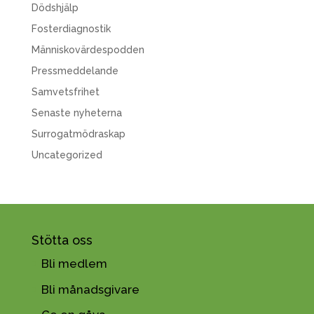
Dödshjälp
Fosterdiagnostik
Människovärdespodden
Pressmeddelande
Samvetsfrihet
Senaste nyheterna
Surrogatmödraskap
Uncategorized
Stötta oss
Bli medlem
Bli månadsgivare