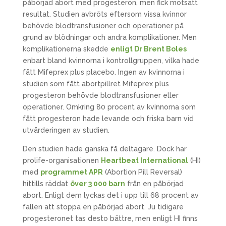
påbörjad abort med progesteron, men fick motsatt
resultat. Studien avbröts eftersom vissa kvinnor
behövde blodtransfusioner och operationer på
grund av blödningar och andra komplikationer. Men
komplikationerna skedde
enligt Dr Brent Boles
enbart bland kvinnorna i kontrollgruppen, vilka hade
fått Mifeprex plus placebo. Ingen av kvinnorna i
studien som fått abortpillret Mifeprex plus
progesteron behövde blodtransfusioner eller
operationer. Omkring 80 procent av kvinnorna som
fått progesteron hade levande och friska barn vid
utvärderingen av studien.
Den studien hade ganska få deltagare. Dock har
prolife-organisationen
Heartbeat International
(HI)
med
programmet APR
(Abortion Pill Reversal)
hittills räddat
över 3 000 barn
från en påbörjad
abort. Enligt dem lyckas det i upp till 68 procent av
fallen att stoppa en påbörjad abort. Ju tidigare
progesteronet tas desto bättre, men enligt HI finns