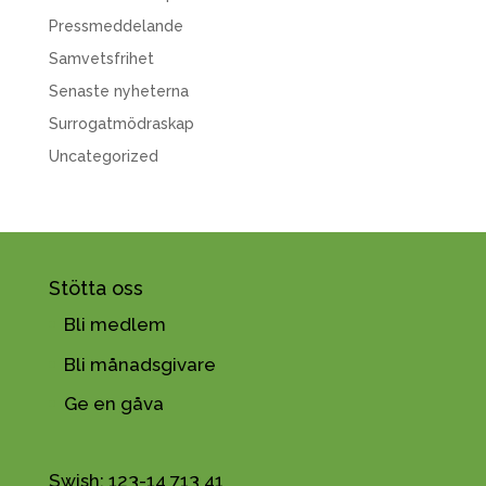
Pressmeddelande
Samvetsfrihet
Senaste nyheterna
Surrogatmödraskap
Uncategorized
Stötta oss
Bli medlem
Bli månadsgivare
Ge en gåva
Swish: 123-14 713 41