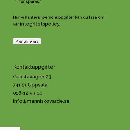
o
får sparas.*
t
d
*
k
Hur vi hanterar personuppgifter kan du läsa om i
ä
integritetspolicy.
vår
n
n
a
Prenumerera
h
a
n
t
Kontaktuppgifter
e
Gunstavägen 23
r
i
741 51 Uppsala
n
018-12 93 00
g
info@manniskovarde.se
a
v
p
e
r