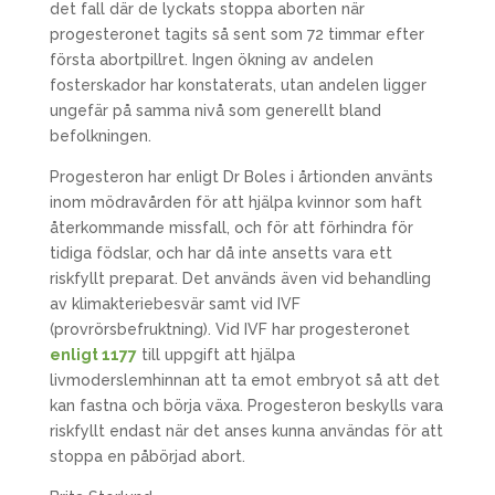
det fall där de lyckats stoppa aborten när
progesteronet tagits så sent som 72 timmar efter
första abortpillret. Ingen ökning av andelen
fosterskador har konstaterats, utan andelen ligger
ungefär på samma nivå som generellt bland
befolkningen.
Progesteron har enligt Dr Boles i årtionden använts
inom mödravården för att hjälpa kvinnor som haft
återkommande missfall, och för att förhindra för
tidiga födslar, och har då inte ansetts vara ett
riskfyllt preparat. Det används även vid behandling
av klimakteriebesvär samt vid IVF
(provrörsbefruktning). Vid IVF har progesteronet
enligt 1177
till uppgift att hjälpa
livmoderslemhinnan att ta emot embryot så att det
kan fastna och börja växa. Progesteron beskylls vara
riskfyllt endast när det anses kunna användas för att
stoppa en påbörjad abort.