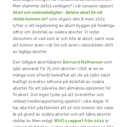
Men stämmer detta verkligen? I vår senaste rapport
Abort och mödradödlighet – Behövs abort för att
rädda kvinnors liv?
som utgavs den 8 mars 2023
lyfter vi att legalisering av abort bygger på felaktiga
siffror om dödsfall av osäkra aborter. Vi reder
dessutom ut vad som är och inte är abort, samt visar
att kvinnor även i vår tid och även i västvärlden dött
av lagliga aborter.
Den tidigare abortläkaren
Bernard Nathanson
som
själv ansvarat för 75 000 aborter i USA, är en av
många som efteråt bekräftat att de på 1960-talet
kraftigt överdrev siffrorna på dödsfall av osäkra
aborter för att påverka den allmänna opinionen för
fri abort. Och inget tyder på att överdrifter och
vinklad medierapportering upphört i våra dagar. Vi
har alla hört påståendet att 47 000 kvinnor dör varje
år på grund av osäkra aborter och att säkra aborter
räddar liv. Men enligt
WHO:s rapport från 2022
är