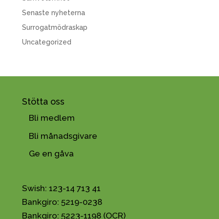
Senaste nyheterna
Surrogatmödraskap
Uncategorized
Stötta oss
Bli medlem
Bli månadsgivare
Ge en gåva
Swish: 123-14 713 41
Bankgiro: 5219-0238
Bankgiro: 5223-1198 (OCR)