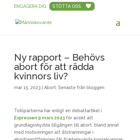
ENGAGERA DIG
STÖTTA OSS
Ny rapport – Behövs
abort för att rädda
kvinnors liv?
mar 15, 2023
|
Abort
,
Senaste från bloggen
Tidöpartierna har enligt en debattartikel i
Expressen 9 mars 2023
för avsikt att
grundlagsskydda tillgången till abort, bland annat
med motiveringen att åtstramningar i
abortlagstiftningen får fruktansvärda konsekvenser.