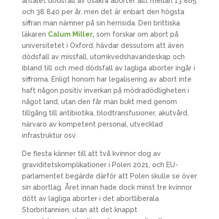
antalet dödsfall av osäkra aborter allt mellan 13 865
och 38 840 per år, men det är enbart den högsta
siffran man nämner på sin hemsida. Den brittiska
läkaren
Calum Miller
,
som forskar om abort på
universitetet i Oxford, hävdar dessutom att även
dödsfall av missfall, utomkvedshavandeskap och
ibland till och med dödsfall av lagliga aborter ingår i
siffrorna. Enligt honom har legalisering av abort inte
haft någon positiv inverkan på mödradödligheten i
något land, utan den får man bukt med genom
tillgång till antibiotika, blodtransfusioner, akutvård,
närvaro av kompetent personal, utvecklad
infrastruktur osv.
De flesta känner till att två kvinnor dog av
graviditetskomplikationer i Polen 2021, och EU-
parlamentet begärde därför att Polen skulle se över
sin abortlag. Året innan hade dock minst tre kvinnor
dött av lagliga aborter i det abortliberala
Storbritannien, utan att det knappt