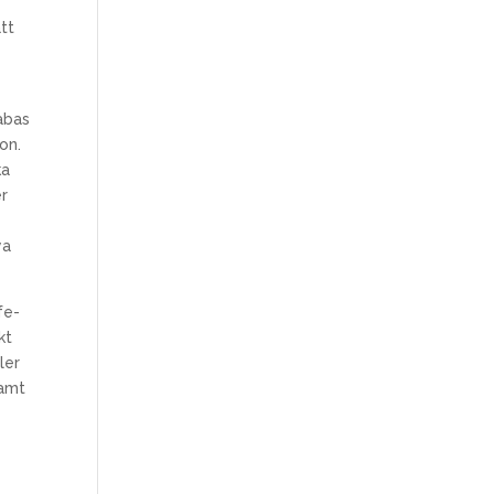
tt
abas
on.
ka
er
ya
fe-
kt
ler
samt