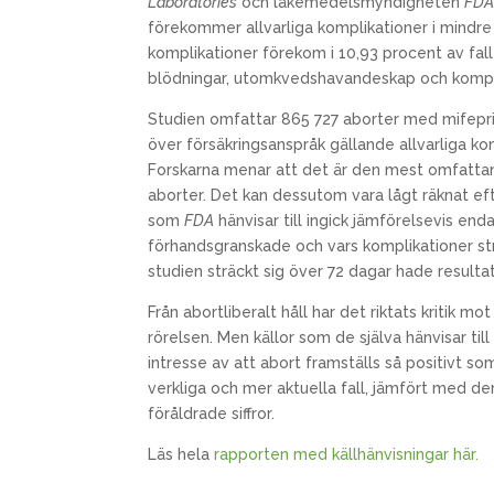
Laboratories
och läkemedelsmyndigheten
FD
förekommer allvarliga komplikationer i mindre 
komplikationer förekom i 10,93 procent av falle
blödningar, utomkvedshavandeskap och kompli
Studien omfattar 865 727 aborter med mifepr
över försäkringsanspråk gällande allvarliga kom
Forskarna menar att det är den mest omfatta
aborter. Det kan dessutom vara lågt räknat eft
som
FDA
hänvisar till ingick jämförelsevis en
förhandsgranskade och vars komplikationer str
studien sträckt sig över 72 dagar hade resulta
Från abortliberalt håll har det riktats kritik m
rörelsen. Men källor som de själva hänvisar till
intresse av att abort framställs så positivt so
verkliga och mer aktuella fall, jämfört med d
föråldrade siffror.
Läs hela
rapporten med källhänvisningar här.