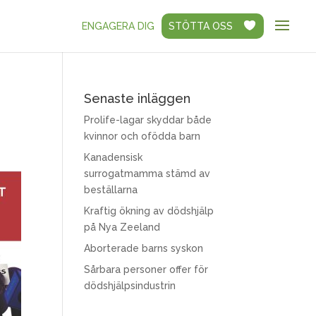
ENGAGERA DIG
STÖTTA OSS
Senaste inläggen
Prolife-lagar skyddar både
kvinnor och ofödda barn
Kanadensisk
surrogatmamma stämd av
beställarna
Kraftig ökning av dödshjälp
på Nya Zeeland
Aborterade barns syskon
Sårbara personer offer för
dödshjälpsindustrin