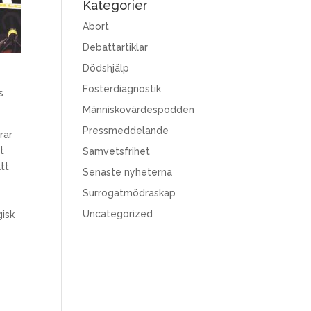
Kategorier
Abort
Debattartiklar
Dödshjälp
Fosterdiagnostik
s
Människovärdespodden
Pressmeddelande
rar
t
Samvetsfrihet
tt
Senaste nyheterna
Surrogatmödraskap
Uncategorized
gisk