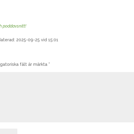
ch poddavsnitt!
daterad: 2025-09-25 vid 15:01
igatoriska fält är märkta
*