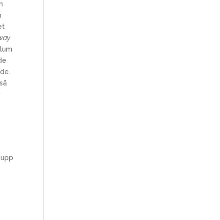
n
n
et
way
alum
de
de.
kså
r
t upp