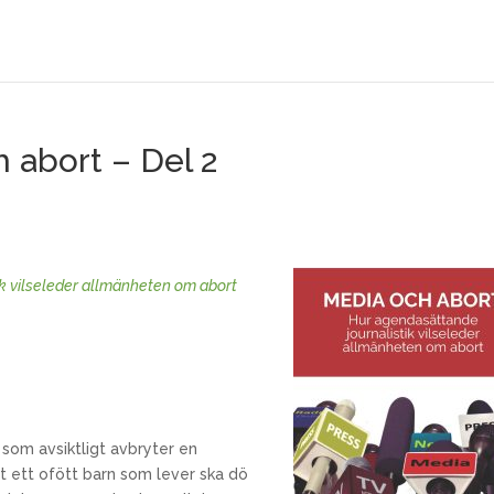
 abort – Del 2
k vilseleder allmänheten om abort
p som avsiktligt avbryter en
tt ett ofött barn som lever ska dö