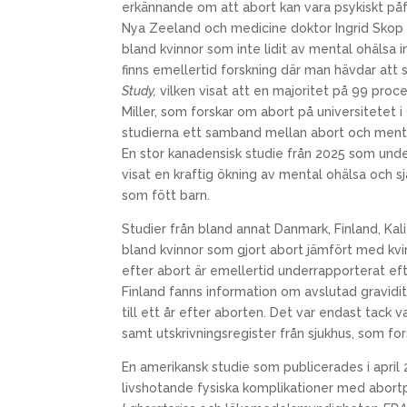
erkännande om att abort kan vara psykiskt på
Nya Zeeland och medicine doktor Ingrid Skop f
bland kvinnor som inte lidit av mental ohälsa i
finns emellertid forskning där man hävdar att s
Study,
vilken visat att en majoritet på 99 proce
Miller, som forskar om abort på universitetet 
studierna ett samband mellan abort och ment
En stor kanadensisk studie från 2025 som under 1
visat en kraftig ökning av mental ohälsa och 
som fött barn.
Studier från bland annat Danmark, Finland, Kal
bland kvinnor som gjort abort jämfört med kvinn
efter abort är emellertid underrapporterat efte
Finland fanns information om avslutad gravidit
till ett år efter aborten. Det var endast tack
samt utskrivningsregister från sjukhus, som fo
En amerikansk studie som publicerades i april 
livshotande fysiska komplikationer med abortpi