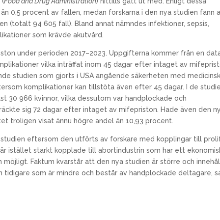
A
(
Food and Drug Administration
) hittills gått ut med. Enligt dessa
än 0,5 procent av fallen, medan forskarna i den nya studien fann a
n (totalt 94 605 fall). Bland annat nämndes infektioner, sepsis,
kationer som krävde akutvård.
iston under perioden 2017–2023. Uppgifterna kommer från en dat
plikationer vilka inträffat inom 45 dagar efter intaget av mifeprist
nde studien som gjorts i USA angående säkerheten med medicins
ersom komplikationer kan tillstöta även efter 45 dagar. I de studi
dast 30 966 kvinnor, vilka dessutom var handplockade och
äckte sig 72 dagar efter intaget av mifepriston. Hade även den n
tet troligen visat ännu högre andel än 10,93 procent.
ot studien eftersom den utförts av forskare med kopplingar till proli
 är istället starkt kopplade till abortindustrin som har ett ekonomis
m möjligt. Faktum kvarstår att den nya studien är större och innehål
en tidigare som är mindre och består av handplockade deltagare, 