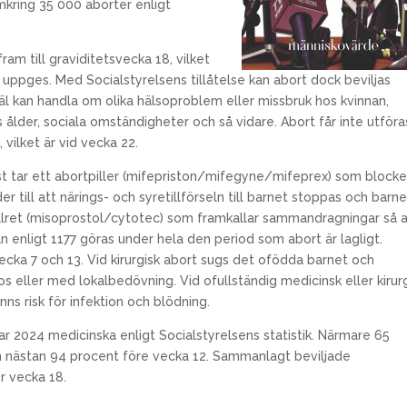
omkring 35 000 aborter enligt
ram till graviditetsvecka 18, vilket
 uppges. Med Socialstyrelsens tillåtelse kan abort dock beviljas
äl kan handla om olika hälsoproblem eller missbruk hos kvinnan,
 ålder, sociala omständigheter och så vidare. Abort får inte utföra
vilket är vid vecka 22.
st tar ett abortpiller (mifepriston/mifegyne/mifeprex) som blocke
r till att närings- och syretillförseln till barnet stoppas och barne
illret (misoprostol/cytotec) som framkallar sammandragningar så a
 enligt 1177 göras under hela den period som abort är lagligt.
vecka 7 och 13. Vid kirurgisk abort sugs det ofödda barnet och
 eller med lokalbedövning. Vid ofullständig medicinsk eller kirur
nns risk för infektion och blödning.
ar 2024 medicinska enligt Socialstyrelsens statistik. Närmare 65
h nästan 94 procent före vecka 12. Sammanlagt beviljade
er vecka 18.