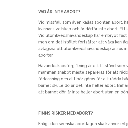
VAD ÄR INTE ABORT?
Vid missfall, som även kallas spontan abort, h
kvinnans vetskap och är därför inte abort. Ett k
Vid utomkvedshavandeskap har embryot fäst uta
men om det istället fortsätter att växa kan ägg
avlägsna ett utomkvedshavandeskap anses inte 
aborter.
Havandeskapsförgiftning är ett tillstånd som va
mamman snabbt måste separeras för att rädda k
förlossning och allt bör göras för att rädda
barnet skulle dö är det inte heller abort. Behan
att barnet dör, är inte heller abort utan en 
FINNS RISKER MED ABORT?
Enligt den svenska abortlagen ska kvinnor erbj