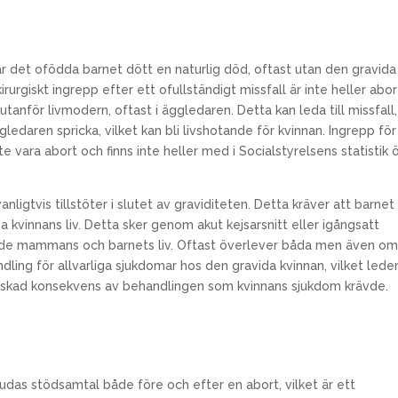
ar det ofödda barnet dött en naturlig död, oftast utan den gravida
irurgiskt ingrepp efter ett ofullständigt missfall är inte heller abor
nför livmodern, oftast i äggledaren. Detta kan leda till missfall,
ledaren spricka, vilket kan bli livshotande för kvinnan. Ingrepp för
vara abort och finns inte heller med i Socialstyrelsens statistik 
nligtvis tillstöter i slutet av graviditeten. Detta kräver att barnet
vinnans liv. Detta sker genom akut kejsarsnitt eller igångsatt
 både mammans och barnets liv. Oftast överlever båda men även o
dling för allvarliga sjukdomar hos den gravida kvinnan, vilket leder 
oönskad konsekvens av behandlingen som kvinnans sjukdom krävde.
udas stödsamtal både före och efter en abort, vilket är ett