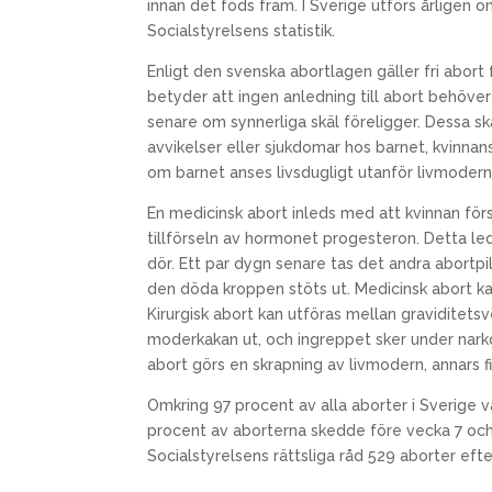
innan det föds fram. I Sverige utförs årligen 
Socialstyrelsens statistik.
Enligt den svenska abortlagen gäller fri abort f
betyder att ingen anledning till abort behöver
senare om synnerliga skäl föreligger. Dessa sk
avvikelser eller sjukdomar hos barnet, kvinnans
om barnet anses livsdugligt utanför livmodern, 
En medicinsk abort inleds med att kvinnan för
tillförseln av hormonet progesteron. Detta lede
dör. Ett par dygn senare tas det andra abortp
den döda kroppen stöts ut. Medicinsk abort kan
Kirurgisk abort kan utföras mellan graviditets
moderkakan ut, och ingreppet sker under narkos
abort görs en skrapning av livmodern, annars fi
Omkring 97 procent av alla aborter i Sverige v
procent av aborterna skedde före vecka 7 oc
Socialstyrelsens rättsliga råd 529 aborter eft