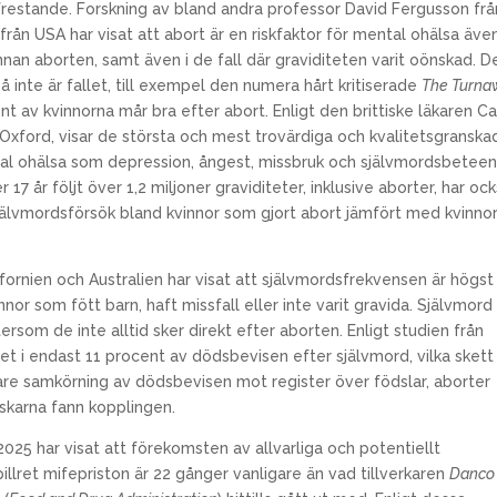
frestande. Forskning av bland andra professor David Fergusson frå
rån USA har visat att abort är en riskfaktor för mental ohälsa äve
nnan aborten, samt även i de fall där graviditeten varit oönskad. D
å inte är fallet, till exempel den numera hårt kritiserade
The Turna
nt av kvinnorna mår bra efter abort. Enligt den brittiske läkaren C
i Oxford, visar de största och mest trovärdiga och kvalitetsgranska
al ohälsa som depression, ångest, missbruk och självmordsbeteen
7 år följt över 1,2 miljoner graviditeter, inklusive aborter, har oc
självmordsförsök bland kvinnor som gjort abort jämfört med kvinno
ifornien och Australien har visat att självmordsfrekvensen är högst
or som fött barn, haft missfall eller inte varit gravida. Självmord
rsom de inte alltid sker direkt efter aborten. Enligt studien från
et i endast 11 procent av dödsbevisen efter självmord, vilka sket
 vare samkörning av dödsbevisen mot register över födslar, aborter
rskarna fann kopplingen.
2025 har visat att förekomsten av allvarliga och potentiellt
llret mifepriston är 22 gånger vanligare än vad tillverkaren
Danco