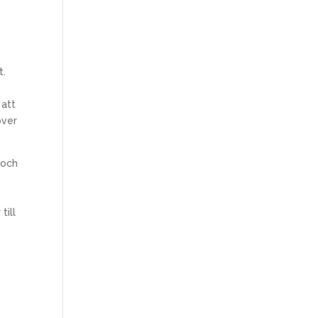
t.
 att
över
 och
m
till