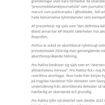
granskningar utan bara förmedlar de utländska
”pressmeddelandejournalistik” som journalis
marsch som publicerades i
Aftonbladet,
SvD
o
hade konservativa nyhetskanaler som exempe
AP
presenterar sig själv som ”den definitiva käl
Bland annat har
AP
likställt säkerheten hos ab
ibuprofen.
Politico
är också en abortliberal nyhetssajt som
presidentvalet 2024 tog man genomgående stäl
abortförespråkande hållning.
Pro Publica
beskriver sig själv som en ”oberoen
allmänhetens intresse”.
Pro Publica
fick i maj
P
restriktiva abortlagar. Man hade från början h
på tragiska händelser från delstater som Georg
undersökning från abortliberala delstater så l
halvfärdig än oberoende och grundlig.
Pro Publica
lyfte två dödsfall som skedde 2022 