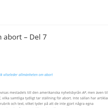
 abort – Del 7
ik vilseleder allmänheten om abort
nvisas mestadels till den amerikanska nyhetsbyrån
AP
, men även til
C
, vilka samtliga tydligt tar ställning för abort. Inte sällan har artikla
ubrik och text, vilket tyder på att de inte gjort några egna