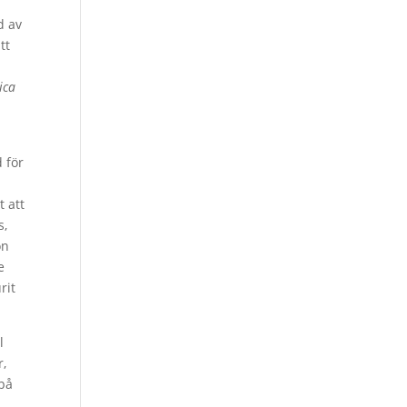
d av
tt
ica
d för
t att
s,
on
e
rit
l
r,
 på