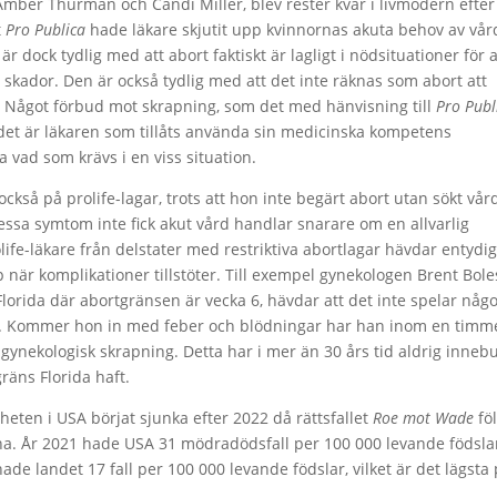
Amber Thurman och Candi Miller, blev rester kvar i livmodern efter
t
Pro Publica
hade läkare skjutit upp kvinnornas akuta behov av vår
r dock tydlig med att abort faktiskt är lagligt i nödsituationer för a
 skador. Den är också tydlig med att det inte räknas som abort att
n. Något förbud mot skrapning, som det med hänvisning till
Pro Publ
ch det är läkaren som tillåts använda sin medicinska kompetens
 vad som krävs i en viss situation.
också på prolife-lagar, trots att hon inte begärt abort utan sökt vår
essa symtom inte fick akut vård handlar snarare om en allvarlig
ife-läkare från delstater med restriktiva abortlagar hävdar entydig
p när komplikationer tillstöter. Till exempel gynekologen Brent Bole
Florida där abortgränsen är vecka 6, hävdar att det inte spelar någ
bort. Kommer hon in med feber och blödningar har han inom en timm
gynekologisk skrapning. Detta har i mer än 30 års tid aldrig innebu
räns Florida haft.
heten i USA börjat sjunka efter 2022 då rättsfallet
Roe mot Wade
föl
rna. År 2021 hade USA 31 mödradödsfall per 100 000 levande födsla
 hade landet 17 fall per 100 000 levande födslar, vilket är det lägsta