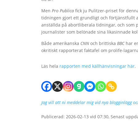
Men
Pro Publica
fick ju Pulitzer-priset för den
tidningen gjort ett grundligt och förtjänstful
anställda på abortliberala tidningar, och som på
journalister som belönade sina likasinnade kol
Både amerikanska
CNN
och brittiska
BBC
har en
okritiskt rapporterat faktafel om prolife-lagarn
Läs hela
rapporten med källhänvisningar här
.
Jag vill att ni meddelar mig vid nya blogginlägg o
Publicerad: 2026-02-13 vid 07:30, Senast uppd