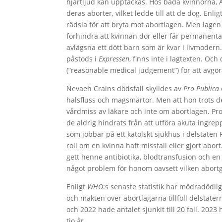
hjärtljud kan upptäckas. Hos båda kvinnorna, 
deras aborter, vilket ledde till att de dog. Enlig
rädsla för att bryta mot abortlagen. Men lagen ä
förhindra att kvinnan dör eller får permanenta
avlägsna ett dött barn som är kvar i livmoder
påstods i
Expressen
, finns inte i lagtexten. O
(”reasonable medical judgement”) för att avgöra
Nevaeh Crains dödsfall skylldes av
Pro Publica
halsfluss och magsmärtor. Men att hon trots d
vårdmiss av läkare och inte om abortlagen. Prol
de aldrig hindrats från att utföra akuta ingrep
som jobbar på ett katolskt sjukhus i delstaten 
roll om en kvinna haft missfall eller gjort a
gett henne antibiotika, blodtransfusion och en 
något problem för honom oavsett vilken abortg
Enligt
WHO
:s senaste statistik har mödradödlig
och makten över abortlagarna tillföll delstate
och 2022 hade antalet sjunkit till 20 fall. 2023
tio år.