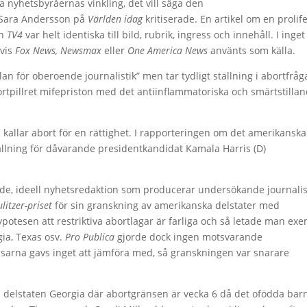
 nyhetsbyråernas vinkling, det vill säga den
t Sara Andersson på
Världen idag
kritiserade. En artikel om en prolife
ch
TV4
var helt identiska till bild, rubrik, ingress och innehåll. I inget 
lvis
Fox News, Newsmax
eller
One America News
använts som källa.
lan för oberoende journalistik” men tar tydligt ställning i abortfråg
ortpillret mifepriston med det antiinflammatoriska och smärtstilla
 kallar abort för en rättighet. I rapporteringen om det amerikanska
lning för dåvarande presidentkandidat Kamala Harris (D)
de, ideell nyhetsredaktion som producerar undersökande journalist
ulitzer-priset
för sin granskning av amerikanska delstater med
ypotesen att restriktiva abortlagar är farliga och så letade man ex
ia, Texas osv.
Pro Publica
gjorde dock ingen motsvarande
äsarna gavs inget att jämföra med, så granskningen var snarare
i delstaten Georgia där abortgränsen är vecka 6 då det ofödda bar