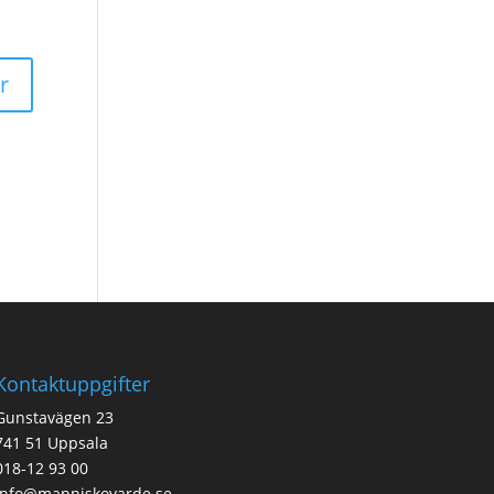
Kontaktuppgifter
Gunstavägen 23
741 51 Uppsala
018-12 93 00
info@manniskovarde.se