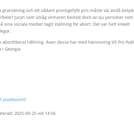
na granskning och ett sådant prestigefyllt pris måste väl ändå betyd
lt arbete? Juryn som utsåg vinnaren bestod dock av sju personer som
 sina sociala medier tagit ställning för abort. Det var helt enkelt
legor.
 abortliberal hållning. Även dessa har med hänvisning till
Pro Publ
a i Georgia.
ch poddavsnitt!
aterad: 2025-09-25 vid 14:56