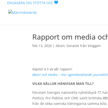
ENGAGERA DIG
STÖTTA OSS
Rapport om media och
feb 13, 2026
|
Abort
,
Senaste från bloggen
Kapitel 4.5 av vår rapport:
Abort och media – Hur agendasättande journalist
VILKA KÄLLOR HÄNVISAR MAN TILL?
Förutom Sveriges nationella nyhetsbyrå
TT
, hä
Politico, Pro Publica,
och
CNN
, samt brittiska
BB
från de olika svenska tidningarna samma bild, r