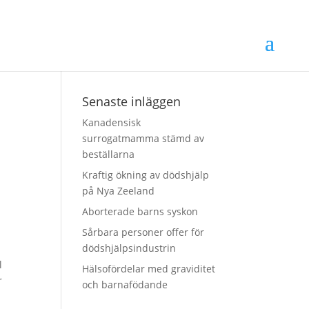
Senaste inläggen
Kanadensisk
surrogatmamma stämd av
beställarna
Kraftig ökning av dödshjälp
på Nya Zeeland
Aborterade barns syskon
Sårbara personer offer för
dödshjälpsindustrin
l
Hälsofördelar med graviditet
r
och barnafödande