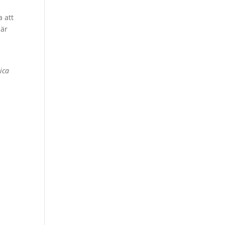
a att
 är
ica