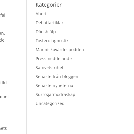
Kategorier
-
Abort
fall
Debattartiklar
Dödshjälp
an.
nde
Fosterdiagnostik
Människovärdespodden
Pressmeddelande
Samvetsfrihet
Senaste från bloggen
ik i
Senaste nyheterna
Surrogatmödraskap
empel
Uncategorized
nets