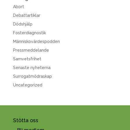
Abort
Debattartiklar
Dödshjälp
Fosterdiagnostik
Människovärdespodden
Pressmeddelande
Samvetsfrihet
Senaste nyheterna
Surrogatmödraskap
Uncategorized
Stötta oss