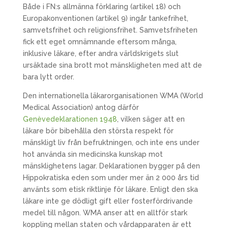
Både i FN:s allmänna förklaring (artikel 18) och
Europakonventionen (artikel 9) ingår tankefrihet,
samvetsfrihet och religionsfrihet. Samvetsfriheten
fick ett eget omnämnande eftersom många,
inklusive läkare, efter andra världskrigets slut
ursäktade sina brott mot mänskligheten med att de
bara lytt order.
Den internationella läkarorganisationen WMA (World
Medical Association) antog därför
Genèvedeklarationen 1948
, vilken säger att en
läkare bör bibehålla den största respekt för
mänskligt liv från befruktningen, och inte ens under
hot använda sin medicinska kunskap mot
mänsklighetens lagar. Deklarationen bygger på den
Hippokratiska eden som under mer än 2 000 års tid
använts som etisk riktlinje för läkare. Enligt den ska
läkare inte ge dödligt gift eller fosterfördrivande
medel till någon. WMA anser att en alltför stark
koppling mellan staten och vårdapparaten är ett