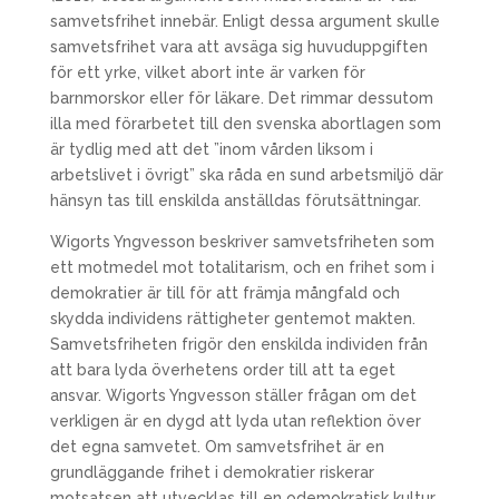
samvetsfrihet innebär. Enligt dessa argument skulle
samvetsfrihet vara att avsäga sig huvuduppgiften
för ett yrke, vilket abort inte är varken för
barnmorskor eller för läkare. Det rimmar dessutom
illa med förarbetet till den svenska abortlagen som
är tydlig med att det ”inom vården liksom i
arbetslivet i övrigt” ska råda en sund arbetsmiljö där
hänsyn tas till enskilda anställdas förutsättningar.
Wigorts Yngvesson beskriver samvetsfriheten som
ett motmedel mot totalitarism, och en frihet som i
demokratier är till för att främja mångfald och
skydda individens rättigheter gentemot makten.
Samvetsfriheten frigör den enskilda individen från
att bara lyda överhetens order till att ta eget
ansvar. Wigorts Yngvesson ställer frågan om det
verkligen är en dygd att lyda utan reflektion över
det egna samvetet. Om samvetsfrihet är en
grundläggande frihet i demokratier riskerar
motsatsen att utvecklas till en odemokratisk kultur,