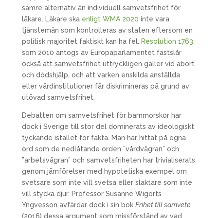
sämre alternativ än individuell samvetsfrihet för
läkare. Läkare ska
enligt WMA 2020
inte vara
tjänstemän som kontrolleras av staten eftersom en
politisk majoritet faktiskt kan ha fel.
Resolution 1763
som 2010 antogs av Europaparlamentet fastslår
också att samvetsfrihet uttryckligen gäller vid abort
och dödshjälp, och att varken enskilda anställda
eller vårdinstitutioner får diskrimineras på grund av
utövad samvetsfrihet.
Debatten om samvetsfrihet för barnmorskor har
dock i Sverige till stor del dominerats av ideologiskt
tyckande istället för fakta. Man har hittat på egna
ord som de nedlåtande orden ”vårdvägran” och
”arbetsvägran” och samvetsfriheten har trivialiserats
genom jämförelser med hypotetiska exempel om
svetsare som inte vill svetsa eller slaktare som inte
vill stycka djur. Professor Susanne Wigorts
Yngvesson avfärdar dock i sin bok
Frihet till samvete
(2016) dessa argument som missförstånd av vad