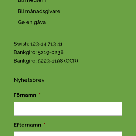
Bli medlem
Bli månadsgivare
Ge en gåva
Swish: 123-14 713 41
Bankgiro: 5219-0238
Bankgiro: 5223-1198 (OCR)
Nyhetsbrev
Förnamn
*
Efternamn
*