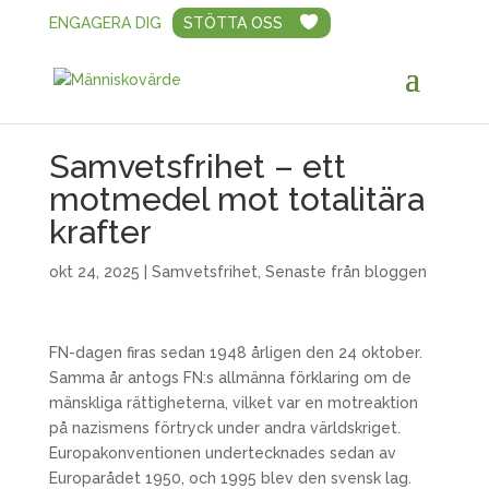
ENGAGERA DIG
STÖTTA OSS
Samvetsfrihet – ett
motmedel mot totalitära
krafter
okt 24, 2025
|
Samvetsfrihet
,
Senaste från bloggen
FN-dagen firas sedan 1948 årligen den 24 oktober.
Samma år antogs FN:s allmänna förklaring om de
mänskliga rättigheterna, vilket var en motreaktion
på nazismens förtryck under andra världskriget.
Europakonventionen undertecknades sedan av
Europarådet 1950, och 1995 blev den svensk lag.