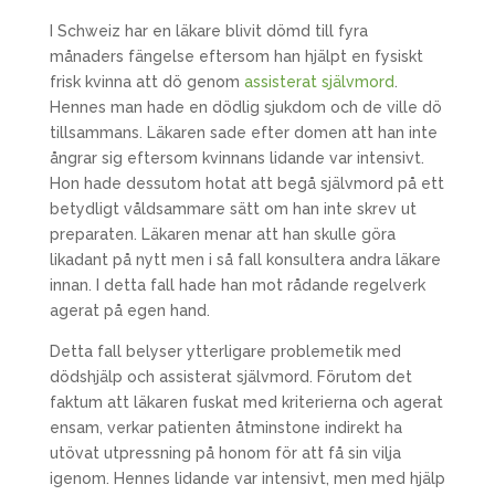
I Schweiz har en läkare blivit dömd till fyra
månaders fängelse eftersom han hjälpt en fysiskt
frisk kvinna att dö genom
assisterat självmord
.
Hennes man hade en dödlig sjukdom och de ville dö
tillsammans. Läkaren sade efter domen att han inte
ångrar sig eftersom kvinnans lidande var intensivt.
Hon hade dessutom hotat att begå självmord på ett
betydligt våldsammare sätt om han inte skrev ut
preparaten. Läkaren menar att han skulle göra
likadant på nytt men i så fall konsultera andra läkare
innan. I detta fall hade han mot rådande regelverk
agerat på egen hand.
Detta fall belyser ytterligare problemetik med
dödshjälp och assisterat självmord. Förutom det
faktum att läkaren fuskat med kriterierna och agerat
ensam, verkar patienten åtminstone indirekt ha
utövat utpressning på honom för att få sin vilja
igenom. Hennes lidande var intensivt, men med hjälp