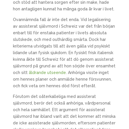
och stöd att hantera sorgen efter sin make, hade
hon antagligen kunnat ha många goda år kvar i livet.
Ovannämnda fall är inte det enda. Vid legalisering
av assisterat självmord i Schweiz var det från början
enbart till för enstaka patienter i livets absoluta
slutskede, och med outhärdlig smärta. Dock har
kriterierna utvidgats till att även gälla vid psykiskt
lidande utan fysisk sjukdom. En fysiskt frisk italiensk
kvinna åkte till Schweiz för att dö genom assisterat
självmord på grund av att hon sörjde över ensamhet
och sitt
åldrande utseende
. Anhöriga visste inget
om hennes planer och anmälde henne försvunnen,
och fick veta om hennes död först efteråt.
Förutom det oåterkalleliga med assisterat
självmord, berör det också anhöriga, vårdpersonal
och hela samhället. Ett argument för assisterat
självmord har ibland varit att det kommer att minska
de icke assisterade självmorden, eftersom patienter