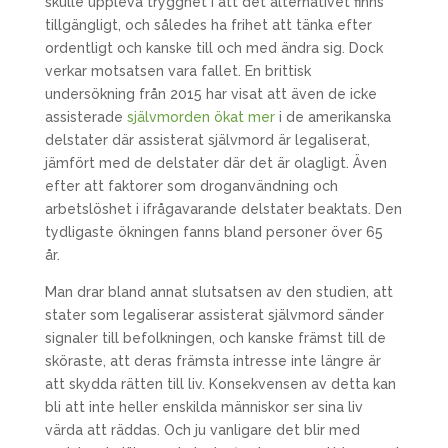
skulle uppleva trygghet i att det alternativet finns
tillgängligt, och således ha frihet att tänka efter
ordentligt och kanske till och med ändra sig. Dock
verkar motsatsen vara fallet. En brittisk
undersökning från 2015 har visat att även de icke
assisterade
självmorden ökat mer
i de amerikanska
delstater där assisterat självmord är legaliserat,
jämfört med de delstater där det är olagligt. Även
efter att faktorer som droganvändning och
arbetslöshet i ifrågavarande delstater beaktats. Den
tydligaste ökningen fanns bland personer över 65
år.
Man drar bland annat slutsatsen av den studien, att
stater som legaliserar assisterat självmord sänder
signaler till befolkningen, och kanske främst till de
sköraste, att deras främsta intresse inte längre är
att skydda rätten till liv. Konsekvensen av detta kan
bli att inte heller enskilda människor ser sina liv
värda att räddas. Och ju vanligare det blir med