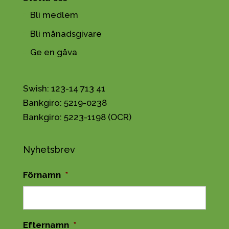
Bli medlem
Bli månadsgivare
Ge en gåva
Swish: 123-14 713 41
Bankgiro: 5219-0238
Bankgiro: 5223-1198 (OCR)
Nyhetsbrev
Förnamn
*
Efternamn
*