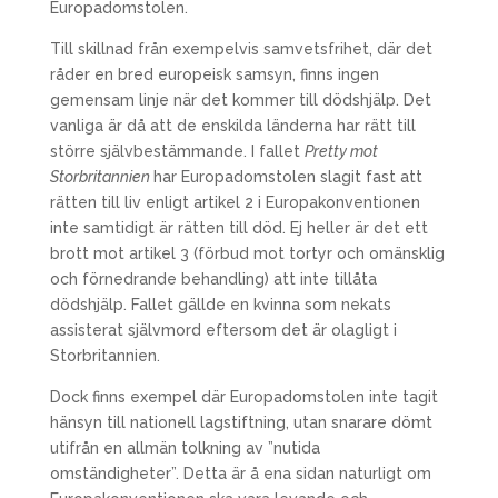
Europadomstolen.
Till skillnad från exempelvis samvetsfrihet, där det
råder en bred europeisk samsyn, finns ingen
gemensam linje när det kommer till dödshjälp. Det
vanliga är då att de enskilda länderna har rätt till
större självbestämmande. I fallet
Pretty mot
Storbritannien
har Europadomstolen slagit fast att
rätten till liv enligt artikel 2 i Europakonventionen
inte samtidigt är rätten till död. Ej heller är det ett
brott mot artikel 3 (förbud mot tortyr och omänsklig
och förnedrande behandling) att inte tillåta
dödshjälp. Fallet gällde en kvinna som nekats
assisterat självmord eftersom det är olagligt i
Storbritannien.
Dock finns exempel där Europadomstolen inte tagit
hänsyn till nationell lagstiftning, utan snarare dömt
utifrån en allmän tolkning av ”nutida
omständigheter”. Detta är å ena sidan naturligt om