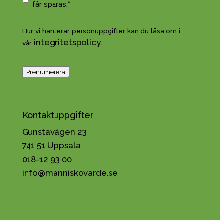
s
o
får sparas.*
t
d
*
k
Hur vi hanterar personuppgifter kan du läsa om i
ä
integritetspolicy.
vår
n
n
a
Prenumerera
h
a
n
t
Kontaktuppgifter
e
Gunstavägen 23
r
i
741 51 Uppsala
n
018-12 93 00
g
info@manniskovarde.se
a
v
p
e