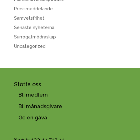
Pressmeddelande
Samvetsfrihet
Senaste nyheterna
Surrogatmödraskap
Uncategorized
Stötta oss
Bli medlem
Bli månadsgivare
Ge en gåva
Swish: 123-14 713 41