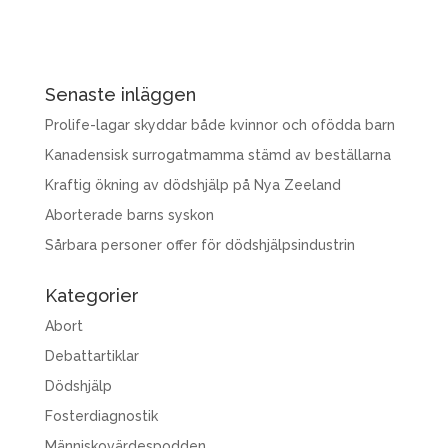
Senaste inläggen
Prolife-lagar skyddar både kvinnor och ofödda barn
Kanadensisk surrogatmamma stämd av beställarna
Kraftig ökning av dödshjälp på Nya Zeeland
Aborterade barns syskon
Sårbara personer offer för dödshjälpsindustrin
Kategorier
Abort
Debattartiklar
Dödshjälp
Fosterdiagnostik
Människovärdespodden