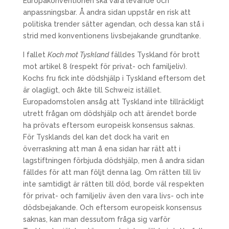
Europakonventionen ska vara levande och
anpassningsbar. Å andra sidan uppstår en risk att
politiska trender sätter agendan, och dessa kan stå i
strid med konventionens livsbejakande grundtanke.
I fallet
Koch mot Tyskland
fälldes Tyskland för brott
mot artikel 8 (respekt för privat- och familjeliv).
Kochs fru fick inte dödshjälp i Tyskland eftersom det
är olagligt, och åkte till Schweiz istället.
Europadomstolen ansåg att Tyskland inte tillräckligt
utrett frågan om dödshjälp och att ärendet borde
ha prövats eftersom europeisk konsensus saknas.
För Tysklands del kan det dock ha varit en
överraskning att man å ena sidan har rätt att i
lagstiftningen förbjuda dödshjälp, men å andra sidan
fälldes för att man följt denna lag. Om rätten till liv
inte samtidigt är rätten till död, borde väl respekten
för privat- och familjeliv även den vara livs- och inte
dödsbejakande. Och eftersom europeisk konsensus
saknas, kan man dessutom fråga sig varför