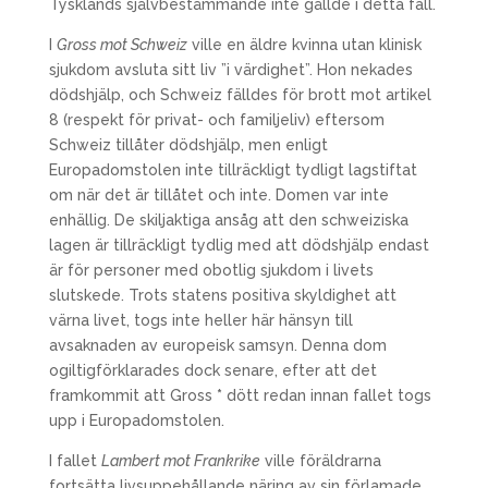
Tysklands självbestämmande inte gällde i detta fall.
I
Gross mot Schweiz
ville en äldre kvinna utan klinisk
sjukdom avsluta sitt liv ”i värdighet”. Hon nekades
dödshjälp, och Schweiz fälldes för brott mot artikel
8 (respekt för privat- och familjeliv) eftersom
Schweiz tillåter dödshjälp, men enligt
Europadomstolen inte tillräckligt tydligt lagstiftat
om när det är tillåtet och inte. Domen var inte
enhällig. De skiljaktiga ansåg att den schweiziska
lagen är tillräckligt tydlig med att dödshjälp endast
är för personer med obotlig sjukdom i livets
slutskede. Trots statens positiva skyldighet att
värna livet, togs inte heller här hänsyn till
avsaknaden av europeisk samsyn. Denna dom
ogiltigförklarades dock senare, efter att det
framkommit att Gross
*
dött redan innan fallet togs
upp i Europadomstolen.
I fallet
Lambert mot Frankrike
ville föräldrarna
fortsätta livsuppehållande näring av sin förlamade