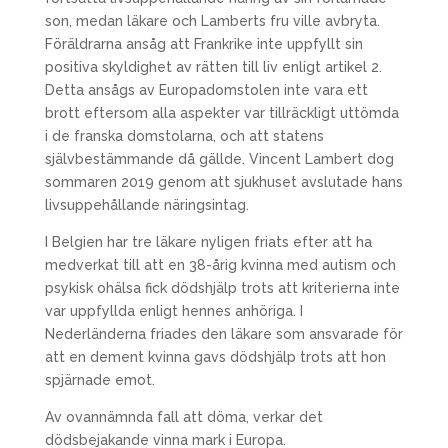
son, medan läkare och Lamberts fru ville avbryta.
Föräldrarna ansåg att Frankrike inte uppfyllt sin
positiva skyldighet av rätten till liv enligt artikel 2.
Detta ansågs av Europadomstolen inte vara ett
brott eftersom alla aspekter var tillräckligt uttömda
i de franska domstolarna, och att statens
självbestämmande då gällde. Vincent Lambert dog
sommaren 2019 genom att sjukhuset avslutade hans
livsuppehållande näringsintag.
I Belgien har tre läkare nyligen friats efter att ha
medverkat till att en 38-årig kvinna med autism och
psykisk ohälsa fick dödshjälp trots att kriterierna inte
var uppfyllda enligt hennes anhöriga. I
Nederländerna friades den läkare som ansvarade för
att en dement kvinna gavs dödshjälp trots att hon
spjärnade emot.
Av ovannämnda fall att döma, verkar det
dödsbejakande vinna mark i Europa.