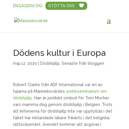
ENGAGERA DIG
STÖTTA OSS
Dödens kultur i Europa
maj 12, 2020
|
Dödshjälp
,
Senaste från bloggen
Robert Clarke från ADF International var en av
talarna på Människovärdes
webbseminarium om
dödshjälp
. Han är juridiskt ombud för Tom Mortier,
vars mamma dog genom dödshjälp i Belgien. Trots
att kriterierna för dödshjälp inte var uppfyllda i det
fallet har inblandade läkare frikänts i det belgiska
rättsväsendet. Ärendet kommer att avgöras i