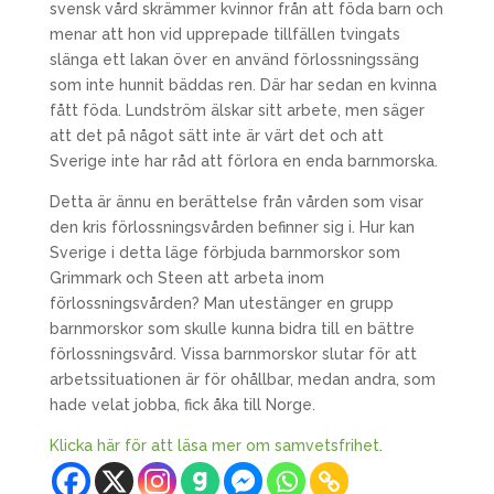
svensk vård skrämmer kvinnor från att föda barn och
menar att hon vid upprepade tillfällen tvingats
slänga ett lakan över en använd förlossningssäng
som inte hunnit bäddas ren. Där har sedan en kvinna
fått föda. Lundström älskar sitt arbete, men säger
att det på något sätt inte är värt det och att
Sverige inte har råd att förlora en enda barnmorska.
Detta är ännu en berättelse från vården som visar
den kris förlossningsvården befinner sig i. Hur kan
Sverige i detta läge förbjuda barnmorskor som
Grimmark och Steen att arbeta inom
förlossningsvården? Man utestänger en grupp
barnmorskor som skulle kunna bidra till en bättre
förlossningsvård. Vissa barnmorskor slutar för att
arbetssituationen är för ohållbar, medan andra, som
hade velat jobba, fick åka till Norge.
Klicka här för att läsa mer om samvetsfrihet
.