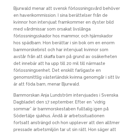
Bjurwald menar att svensk förlossningsvård behöver
en haverikommission. I sina berättelser från de
kvinnor hon intervjuat framkommer en dyster bild
med vårdmissar som orsakat livslånga
förlossningsskador hos mammor, och hjärnskador
hos spädbarn. Hon berättar i sin bok om en enorm
barnmorskebrist och har intervjuat kvinnor som
avstår från att skaffa barn på grund av osäkerheten
det innebär att ha upp till 20 mil till närmaste
förlossningsenhet. Det enskilt farligaste en
genomsnittlig västerländsk kvinna genomgår i sitt liv
är att föda barn, menar Bjurwald.
Barnmorskan Anja Lundström intervjuades i Svenska
Dagbladet den 17 september. Efter en ”vidrig
sommar” är barnmorskestaben fulltalig igen på
Södertälje sjukhus. Ändå är arbetssituationen
fortsatt ansträngd och hon upplever att den alltmer
pressade arbetsmiljön tar ut sin rätt. Hon säger att