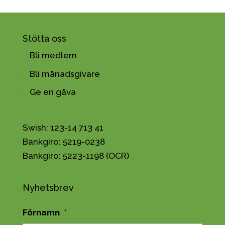
Stötta oss
Bli medlem
Bli månadsgivare
Ge en gåva
Swish: 123-14 713 41
Bankgiro: 5219-0238
Bankgiro: 5223-1198 (OCR)
Nyhetsbrev
Förnamn
*