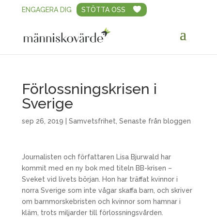
ENGAGERA DIG
STÖTTA OSS
Förlossningskrisen i
Sverige
sep 26, 2019
|
Samvetsfrihet
,
Senaste från bloggen
Journalisten och författaren Lisa Bjurwald har
kommit med en ny bok med titeln BB-krisen –
Sveket vid livets början. Hon har träffat kvinnor i
norra Sverige som inte vågar skaffa barn, och skriver
om barnmorskebristen och kvinnor som hamnar i
kläm, trots miljarder till förlossningsvården.