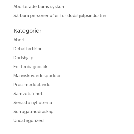
Aborterade barns syskon
Sårbara personer offer för dödshjälpsindustrin
Kategorier
Abort
Debattartiklar
Dödshjälp
Fosterdiagnostik
Människovärdespodden
Pressmeddelande
Samvetsfrihet
Senaste nyheterna
Surrogatmödraskap
Uncategorized