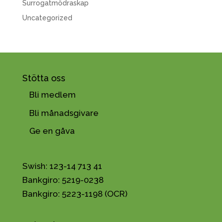
Surrogatmödraskap
Uncategorized
Stötta oss
Bli medlem
Bli månadsgivare
Ge en gåva
Swish: 123-14 713 41
Bankgiro: 5219-0238
Bankgiro: 5223-1198 (OCR)