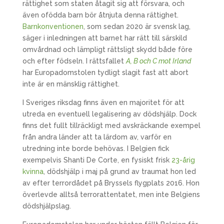
rättighet som staten åtagit sig att försvara, och
även ofödda barn bör åtnjuta denna rättighet.
Barnkonventionen
, som sedan 2020 är svensk lag,
säger i inledningen att barnet har rätt till särskild
omvårdnad och lämpligt rättsligt skydd både före
och efter födseln. I rättsfallet
A, B och C mot Irland
har Europadomstolen tydligt slagit fast att abort
inte är en mänsklig rättighet.
I Sveriges riksdag finns även en majoritet för att
utreda en eventuell legalisering av dödshjälp. Dock
finns det fullt tillräckligt med avskräckande exempel
från andra länder att ta lärdom av, varför en
utredning inte borde behövas. I Belgien fick
exempelvis Shanti De Corte, en fysiskt frisk
23-årig
kvinna
, dödshjälp i maj på grund av traumat hon led
av efter terrordådet på Bryssels flygplats 2016. Hon
överlevde alltså terrorattentatet, men inte Belgiens
dödshjälpslag.