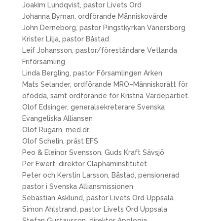
Joakim Lundqvist, pastor Livets Ord
Johanna Byman, ordförande Människovärde
John Derneborg, pastor Pingstkyrkan Vänersborg
Krister Lilja, pastor Båstad
Leif Johansson, pastor/föreståndare Vetlanda
Friförsamling
Linda Bergling, pastor Församlingen Arken
Mats Selander, ordförande MRO–Människorätt för
ofödda, samt ordförande för Kristna Värdepartiet.
Olof Edsinger, generalsekreterare Svenska
Evangeliska Alliansen
Olof Rugarn, med.dr.
Olof Schelin, präst EFS
Peo & Eleinor Svensson, Guds Kraft Sävsjö
Per Ewert, direktor Claphaminstitutet
Peter och Kerstin Larsson, Båstad, pensionerad
pastor i Svenska Alliansmissionen
Sebastian Asklund, pastor Livets Ord Uppsala
Simon Ahlstrand, pastor Livets Ord Uppsala
Stefan Gustavsson, direktor Apologia