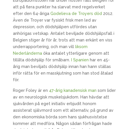
Europadomstolen har under hösten fällt Belgien för
att på flera punkter ha slarvat med regelverket
efter den 64-åriga
Godelieva de Troyers död
2012.
Även de Troyer var fysiskt frisk men led av
depression, och dödshjälpen utfördes utan
anhörigas vetskap. Antalet beviljade dödshjälpsfall i
Belgien stiger år för år, trots att man erkänt en viss
underrapportering, och man vill
liksom
Nederländerna
öka antalet ytterligare genom att
tillåta dödshjälp för småbarn.
I Spanien
har en 45-
årig man beviljats dödshjälp innan han hann ställas
inför rätta för en masskjutning som han stod åtalad
för.
Roger Foley är en
47-årig kanadensisk man
som lider
av en neurologisk muskelsjukdom. Han hävdar att
sjukvården på eget initiativ erbjudit honom
assisterat självmord som ett alternativ, på grund av
den ekonomiska börda som hans sjukhusvistelse
kommer att medföra. Någon sådan förfrågan hade