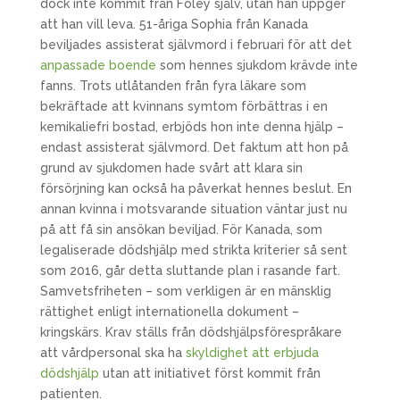
dock inte kommit från Foley själv, utan han uppger
att han vill leva. 51-åriga Sophia från Kanada
beviljades assisterat självmord i februari för att det
anpassade boende
som hennes sjukdom krävde inte
fanns. Trots utlåtanden från fyra läkare som
bekräftade att kvinnans symtom förbättras i en
kemikaliefri bostad, erbjöds hon inte denna hjälp –
endast assisterat självmord. Det faktum att hon på
grund av sjukdomen hade svårt att klara sin
försörjning kan också ha påverkat hennes beslut. En
annan kvinna i motsvarande situation väntar just nu
på att få sin ansökan beviljad. För Kanada, som
legaliserade dödshjälp med strikta kriterier så sent
som 2016, går detta sluttande plan i rasande fart.
Samvetsfriheten – som verkligen är en mänsklig
rättighet enligt internationella dokument –
kringskärs. Krav ställs från dödshjälpsförespråkare
att vårdpersonal ska ha
skyldighet att erbjuda
dödshjälp
utan att initiativet först kommit från
patienten.