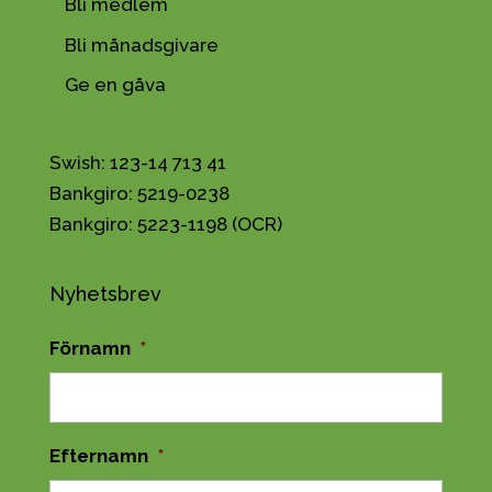
Bli medlem
Bli månadsgivare
Ge en gåva
Swish: 123-14 713 41
Bankgiro: 5219-0238
Bankgiro: 5223-1198 (OCR)
Nyhetsbrev
Förnamn
*
Efternamn
*