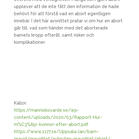
upplever att de inte fått den information de hade
behövt för att förstå vad en abort egentligen
innebär. I det här avsnittet pratar vi om hur en abort
går till, vad som händer med det aborterade
barnets kropp efteråt, samt risker och
komplikationer.
Källor:
https://manniskovarde.se/wp-
content/uploads/2020/03/Rapport-Hur-
m%C3%A5r-kvinnor-efter-abort.pdf
https://www.1177.se/Uppsala-lan/barn–
gravid/graviditet/avbruten-graviditet/abort/