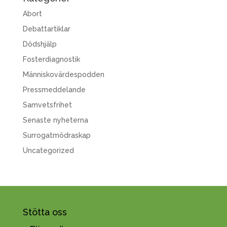
Abort
Debattartiklar
Dödshjälp
Fosterdiagnostik
Människovärdespodden
Pressmeddelande
Samvetsfrihet
Senaste nyheterna
Surrogatmödraskap
Uncategorized
Stötta oss