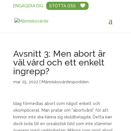
ENGAGERA DIG
STÖTTA OSS
Avsnitt 3: Men abort är
väl vård och ett enkelt
ingrepp?
mar 25, 2022
|
Människovärdespodden
Idag förmedlas abort som något enkelt och
okomplicerat. Man pratar om ”abortvård” för att
kvinnor inte ska känna sig skuldbelagda. Detta kan
dock leda till en orealistisk bild som inte stämmer
överens med verkligheten. Många som gjort abort