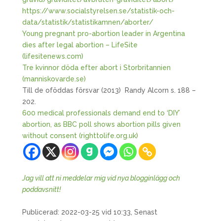
https://www.socialstyrelsen.se/statistik-och-
data/statistik/statistikamnen/aborter/
Young pregnant pro-abortion leader in Argentina
dies after legal abortion – LifeSite
(lifesitenews.com)
Tre kvinnor döda efter abort i Storbritannien
(manniskovarde.se)
Till de oföddas försvar (2013) Randy Alcorn s. 188 –
202.
600 medical professionals demand end to ‘DIY’
abortion, as BBC poll shows abortion pills given
without consent (righttolife.org.uk)
Jag vill att ni meddelar mig vid nya blogginlägg och
poddavsnitt!
Publicerad: 2022-03-25 vid 10:33, Senast