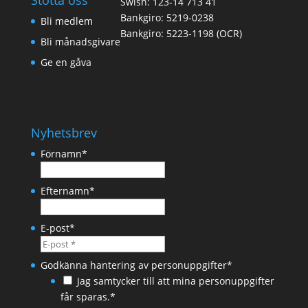
Stötta oss
Swish: 123-14 713 41
Bankgiro: 5219-0238
Bli medlem
Bankgiro: 5223-1198 (OCR)
Bli månadsgivare
Ge en gåva
Nyhetsbrev
Förnamn
*
Efternamn
*
E-post
*
Godkänna hantering av personuppgifter
*
Jag samtycker till att mina personuppgifter
får sparas.*