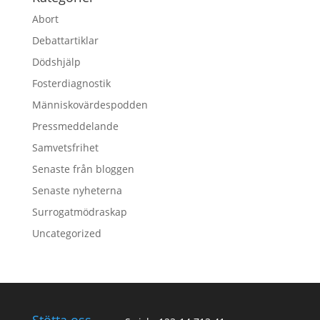
Abort
Debattartiklar
Dödshjälp
Fosterdiagnostik
Människovärdespodden
Pressmeddelande
Samvetsfrihet
Senaste från bloggen
Senaste nyheterna
Surrogatmödraskap
Uncategorized