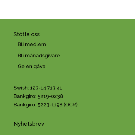
Stötta oss
Bli medlem
Bli månadsgivare
Ge en gåva
Swish: 123-14 713 41
Bankgiro: 5219-0238
Bankgiro: 5223-1198 (OCR)
Nyhetsbrev