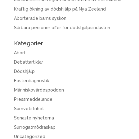
Kraftig ökning av dödshjälp på Nya Zeeland
Aborterade barns syskon
Sårbara personer offer för dödshjälpsindustrin
Kategorier
Abort
Debattartiklar
Dödshjälp
Fosterdiagnostik
Människovärdespodden
Pressmeddelande
Samvetsfrihet
Senaste nyheterna
Surrogatmödraskap
Uncategorized