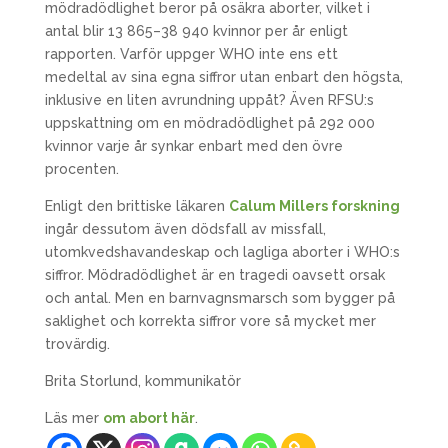
mödradödlighet beror på osäkra aborter, vilket i
antal blir 13 865–38 940 kvinnor per år enligt
rapporten. Varför uppger WHO inte ens ett
medeltal av sina egna siffror utan enbart den högsta,
inklusive en liten avrundning uppåt? Även RFSU:s
uppskattning om en mödradödlighet på 292 000
kvinnor varje år synkar enbart med den övre
procenten.
Enligt den brittiske läkaren
Calum Millers forskning
ingår dessutom även dödsfall av missfall,
utomkvedshavandeskap och lagliga aborter i WHO:s
siffror. Mödradödlighet är en tragedi oavsett orsak
och antal. Men en barnvagnsmarsch som bygger på
saklighet och korrekta siffror vore så mycket mer
trovärdig.
Brita Storlund, kommunikatör
Läs mer
om abort här
.