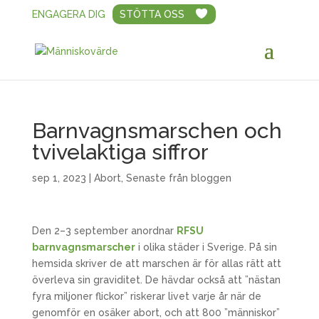
ENGAGERA DIG
STÖTTA OSS
Barnvagnsmarschen och
tvivelaktiga siffror
sep 1, 2023
|
Abort
,
Senaste från bloggen
Den 2–3 september anordnar
RFSU
barnvagnsmarscher
i olika städer i Sverige. På sin
hemsida skriver de att marschen är för allas rätt att
överleva sin graviditet. De hävdar också att ”nästan
fyra miljoner flickor” riskerar livet varje år när de
genomför en osäker abort, och att 800 ”människor”