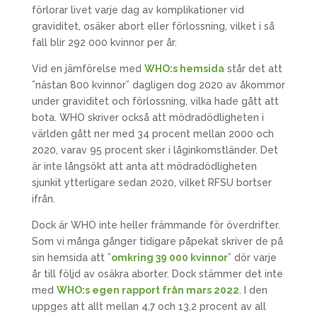
förlorar livet varje dag av komplikationer vid
graviditet, osäker abort eller förlossning, vilket i så
fall blir 292 000 kvinnor per år.
Vid en jämförelse med
WHO:s hemsida
står det att
”nästan 800 kvinnor” dagligen dog 2020 av åkommor
under graviditet och förlossning, vilka hade gått att
bota. WHO skriver också att mödradödligheten i
världen gått ner med 34 procent mellan 2000 och
2020, varav 95 procent sker i låginkomstländer. Det
är inte långsökt att anta att mödradödligheten
sjunkit ytterligare sedan 2020, vilket RFSU bortser
ifrån.
Dock är WHO inte heller främmande för överdrifter.
Som vi många gånger tidigare påpekat skriver de på
sin hemsida att ”
omkring 39 000 kvinnor
” dör varje
år till följd av osäkra aborter. Dock stämmer det inte
med
WHO:s egen rapport från mars 2022
. I den
uppges att allt mellan 4,7 och 13,2 procent av all