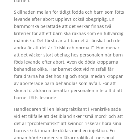
barnen.
Skillnaden mellan för tidigt födda och barn som fötts
levande efter abort upplevs också obegriplig. En
barnmorska berättade att det verkar finnas två
kriterier för att ett barn ska räknas som en fullvärdig
människa. Det första är att barnet är önskat och det
andra är att det är ”friskt och normalt”. Hon menar
att det väcker stort obehag hos personalen när barn
föds levande efter abort. Även de döda kropparna
behandlas olika. Har barnet dött vid missfall får
föräldrarna ha det hos sig och sörja, medan kroppar
av aborterade barn behandlas som avfall. För att
skona föräldrarna berättar personalen inte alltid att
barnet fötts levande.
Handledaren till en läkarpraktikant i Frankrike sade
vid ett tillfälle att det ibland sker ”små mord” och att
det är ”problematiskt” att kvinnor riskerar höra sina
barns skrik innan de dödas med en injektion. En
annan hörde under sin läkarpraktik att personal