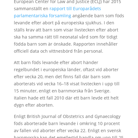
European Center for Law and Justice (ECLJ) har 2015
sammanställt en
rapport till Europarådets
parlamentariska församling
angående barn som föds
levande efter abort på europeiska sjukhus. I den
ställs krav att barn som visar livstecken efter abort
ska ha samma rätt till neonatal vård som för tidigt
födda barn som är önskade. Rapporten innehåller
officiell data och vittnesbörd från personal.
Att barn föds levande efter abort händer
regelbundet i europeiska länder, oftast vid aborter
efter vecka 20, men det finns fall där barn som
aborterats vid vecka 16–18 visat livstecken i upp till
15 minuter, enligt en barnmorska från Sverige.
Italien hade ett fall 2010 där ett barn levde ett helt
dygn efter aborten.
Enligt British Journal of Obstetrics and Gynaecology
föds aborterade barn levande i omkring 10 procent
av fallen vid aborter efter vecka 22. Enligt en svensk
barnmorska kan det emellertid handla om upp till 25