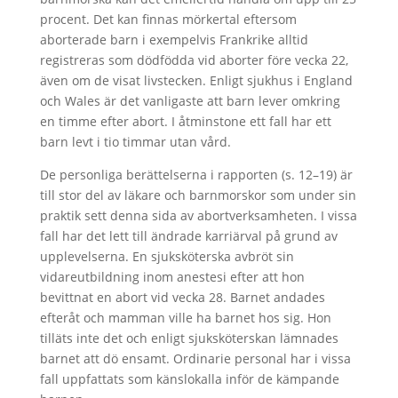
procent. Det kan finnas mörkertal eftersom
aborterade barn i exempelvis Frankrike alltid
registreras som dödfödda vid aborter före vecka 22,
även om de visat livstecken. Enligt sjukhus i England
och Wales är det vanligaste att barn lever omkring
en timme efter abort. I åtminstone ett fall har ett
barn levt i tio timmar utan vård.
De personliga berättelserna i rapporten (s. 12–19) är
till stor del av läkare och barnmorskor som under sin
praktik sett denna sida av abortverksamheten. I vissa
fall har det lett till ändrade karriärval på grund av
upplevelserna. En sjuksköterska avbröt sin
vidareutbildning inom anestesi efter att hon
bevittnat en abort vid vecka 28. Barnet andades
efteråt och mamman ville ha barnet hos sig. Hon
tilläts inte det och enligt sjuksköterskan lämnades
barnet att dö ensamt. Ordinarie personal har i vissa
fall uppfattats som känslokalla inför de kämpande