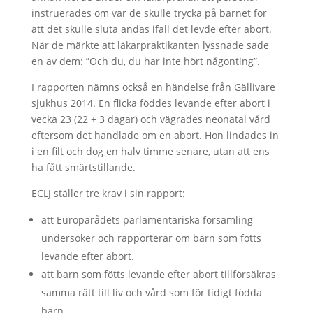
instruerades om var de skulle trycka på barnet för
att det skulle sluta andas ifall det levde efter abort.
När de märkte att läkarpraktikanten lyssnade sade
en av dem: ”Och du, du har inte hört någonting”.
I rapporten nämns också en händelse från Gällivare
sjukhus 2014. En flicka föddes levande efter abort i
vecka 23 (22 + 3 dagar) och vägrades neonatal vård
eftersom det handlade om en abort. Hon lindades in
i en filt och dog en halv timme senare, utan att ens
ha fått smärtstillande.
ECLJ ställer tre krav i sin rapport:
att Europarådets parlamentariska församling
undersöker och rapporterar om barn som fötts
levande efter abort.
att barn som fötts levande efter abort tillförsäkras
samma rätt till liv och vård som för tidigt födda
barn.