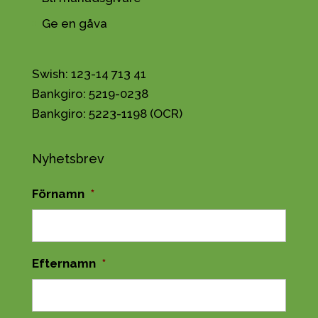
Ge en gåva
Swish: 123-14 713 41
Bankgiro: 5219-0238
Bankgiro: 5223-1198 (OCR)
Nyhetsbrev
Förnamn
*
Efternamn
*