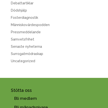
Debattartiklar
Dödshjälp
Fosterdiagnostik
Människovärdespodden
Pressmeddelande
Samvetsfrihet
Senaste nyheterna
Surrogatmödraskap
Uncategorized
Stötta oss
Bli medlem
Bli månadsgivare