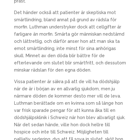
präst.
Det händer också att patienter är skeptiska mot
smärtlindring, bland annat på grund av rädsla för
morfin. Luthman understryker dock att cellgifter är
farligare än morfin. Smärta gör människan nedstämd
och lättretlig, och därför anser hon att man ska ta
emot smärtlindring, inte minst för sina anhörigas
skull. Minnet av den döda blir bättre för de
efterlevande om slutet blir smärtfritt, och dessutom
minskar rädslan för den egna döden.
Vissa patienter är säkra på att de vill ha dödshjälp
när de är i början av en allvarlig sjukdom, men ju
närmare döden de kommer desto mer vill de leva.
Luthman berättade om en kvinna som så länge hon
var frisk sparade pengar för att kunna åka till en
dödshjälpsklinik i Schweiz när hon blev allvarligt sjuk.
När det sedan hände, ville hon dock hellre till
hospice och inte till Schweiz. Möjligheten till
palliativ sedering, dvs att få sova in slutet, sköt hon