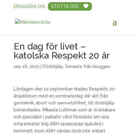
ENGAGERA DIG
STÖTTA OSS
En dag för livet –
katolska Respekt 20 år
sep 16, 2022
|
Dödshjälp
,
Senaste från bloggen
Lördagen den 10 september firades Respekts 20-
årsjubileum med en seminariedag där allt från
genteknik, abort och samvetsfrihet, till dödshjälp
behandlades. Mikaela Luthman som är överläkare
och specialist i palliativ vård föreläste om sina
erfarenheter krig ASIH (avancerad sjukvård i
hemmet). Inom ASIH vårdas dock inte enbart