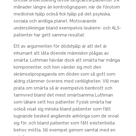
brittisk undersökning levde lungcancerpatienter tre
månader längre än kontrollgruppen, när de förutom
medicinsk hjälp också fick hjälp på det psykiska,
sociala och andliga planet. Motsvarande
undersökningar bland exempelvis leukemi- och ALS-
patienter har gett samma resultat.
Ett av argumenten för dödshjälp är att det är
inhumant att låta döende människor plågas av
smärta. Luthman hävdar dock att smärta har många
komponenter, och hon vänder sig mot den
skrämselpropaganda om döden som så gott som
aldrig stämmer överens med verkligheten. Vill man
prata om smärta så är exempelvis benbrott och
tarmvred bland det mest smärtsamma Luthman
som läkare sett hos patienter. Fysisk smärta har
också visat sig minska bland patienter som fått
lugnande besked angående anhöriga som de oroat
sig för, och bland patienter som fått existentiella
behov mötta, till exempel genom samtal med en