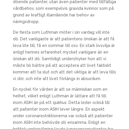
döende patienter, utan även patienter med tillfälliga
vårdbehov, som exempelvis gravida kvinnor som på
grund av kraftigt illamående har behov av
näringsdropp.
De flesta som Luthman möter i sin vardag vill inte
dö. Det vanligaste är att patientens önskan är att få
leva lite till, få en sommar till osv. En stark livsvilja är
enligt hennes erfarenhet mycket vanligare än en
önskan att dö. Samtidigt understryker hon att vi
måste bli bättre på att acceptera att livet faktiskt
kommer att ta slut och att det viktiga är att leva tills
vi dör, och inte att livet förlängs in absurdum.
En nyckel för vården är att se människan som en
helhet, vilket enligt Luthman är lättare att få till
inom ASIH än på ett sjukhus. Detta leder också till
att patienter inom ASIH lever längre. En aspekt
under coronarestriktionerna var också att patienter
inom ASIH inte behövde dö ensamma. Enligt en