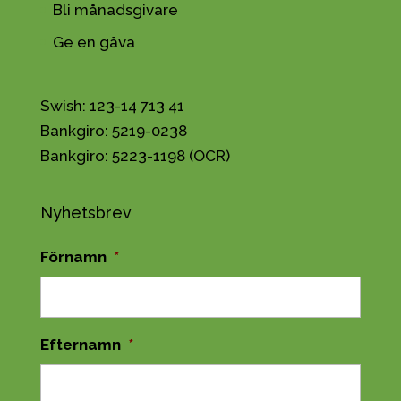
Bli månadsgivare
Ge en gåva
Swish: 123-14 713 41
Bankgiro: 5219-0238
Bankgiro: 5223-1198 (OCR)
Nyhetsbrev
Förnamn
*
Efternamn
*