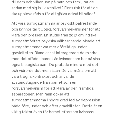
till dem och vilken syn på barn och familj tar de
sedan med sig in i vuxenlivet? Finns risk för att de
ska uppleva rädsla för att själva också bli sålda?
Att vara surrogatmamma är psykiskt påfrestande
och kvinnor tar till olika försvarsmekanismer för att
klara den pressen. En studie från 2017 om indiska
surrogatmödrars psykiska välbefinnande, visade att
surrogatmammor var mer oförsiktiga under
graviditeten. Bland annat interagerade de mindre
med det ofödda barnet än kvinnor som bar på sina
egna biologiska barn. De pratade mindre med det
och vidrörde det mer sällan. De var måna om att
vara trogna kontraktet och använde
avståndstagande från barnet som en
försvarsmekanism för att klara av den framtida
separationen. Man fann också att
surrogatmammorna i högre grad led av depression
både före, under och efter graviditeten. Detta är en
viktig faktor även för barnet eftersom kvinnans