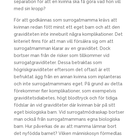
separation för att en kvinna ska få göra vad hon vill
med sin kropp?
För att godkännas som surrogatmamma krävs att
kvinnan redan fött minst ett eget barn och att den
graviditeten inte inneburit några komplikationer. Det
kriteriet finns för att man vill försäkra sig om att
surrogatmamman klarar av en graviditet. Dock
bortser man från de risker som tillkommer vid
surrogatgraviditeter. Dessa betraktas som
högriskgraviditeter eftersom det oftast är ett
befruktat ägg från en annan kvinna som inplanteras
och inte surrogatmammans eget. På grund av detta
förekommer fler komplikationer, som exempelvis
graviditetsdiabetes, högt blodtryck och för tidiga
födslar än vid graviditeter där kvinnan bär på sitt
eget biologiska barn. Vid surrogatmödraskap bortser
man också från surrogatmammans egna biologiska
barn. Hur påverkas de av att mamma lämnar bort
det nyfödda barnet? Vilken människosyn förmedlas