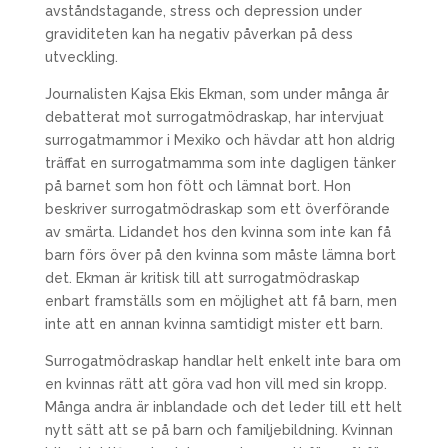
avståndstagande, stress och depression under
graviditeten kan ha negativ påverkan på dess
utveckling.
Journalisten Kajsa Ekis Ekman, som under många år
debatterat mot surrogatmödraskap, har intervjuat
surrogatmammor i Mexiko och hävdar att hon aldrig
träffat en surrogatmamma som inte dagligen tänker
på barnet som hon fött och lämnat bort. Hon
beskriver surrogatmödraskap som ett överförande
av smärta. Lidandet hos den kvinna som inte kan få
barn förs över på den kvinna som måste lämna bort
det. Ekman är kritisk till att surrogatmödraskap
enbart framställs som en möjlighet att få barn, men
inte att en annan kvinna samtidigt mister ett barn.
Surrogatmödraskap handlar helt enkelt inte bara om
en kvinnas rätt att göra vad hon vill med sin kropp.
Många andra är inblandade och det leder till ett helt
nytt sätt att se på barn och familjebildning. Kvinnan