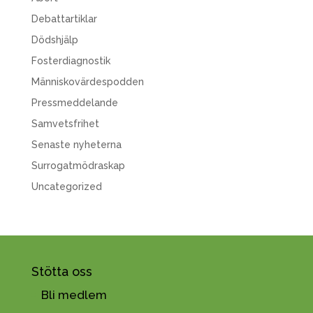
Debattartiklar
Dödshjälp
Fosterdiagnostik
Människovärdespodden
Pressmeddelande
Samvetsfrihet
Senaste nyheterna
Surrogatmödraskap
Uncategorized
Stötta oss
Bli medlem