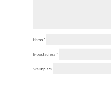
Namn
*
E-postadress
*
Webbplats