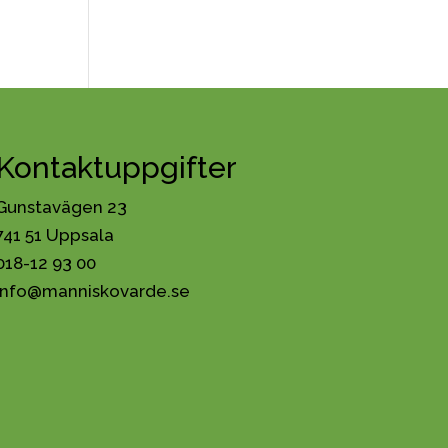
Kontaktuppgifter
Gunstavägen 23
741 51 Uppsala
018-12 93 00
info@manniskovarde.se