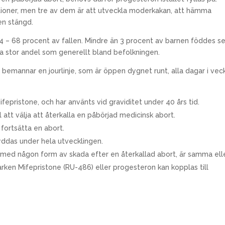
tioner, men tre av dem är att utveckla moderkakan, att hämma
en stängd.
 64 – 68 procent av fallen. Mindre än 3 procent av barnen föddes s
ka stor andel som generellt bland befolkningen.
bemannar en jourlinje, som är öppen dygnet runt, alla dagar i vec
fepristone, och har använts vid graviditet under 40 års tid.
 att välja att återkalla en påbörjad medicinsk abort.
 fortsätta en abort.
kyddas under hela utvecklingen.
s med någon form av skada efter en återkallad abort, är samma ell
rken Mifepristone (RU-486) eller progesteron kan kopplas till