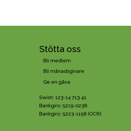
Stötta oss
Bli medlem
Bli månadsgivare
Ge en gåva
Swish: 123-14 713 41
Bankgiro: 5219-0238
Bankgiro: 5223-1198 (OCR)