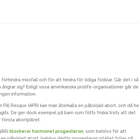
örhindra missfall och för att hindra för tidiga födslar. Går det i så 
 ångrar sig? Enligt vissa amerikanska prolife-organisationer går det
ingen information.
n Pill Resque (APR) kan man återkalla en påbörjad abort, och då he
agits. De ger dock exempel på barn som fötts friska trots att det
första abortpillret.
-486)
blockerar hormonet progesteron
, som behövs för att
a en påbörjad abort, behövs därför
progesteron istället fyllas på.