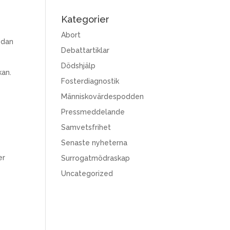
Kategorier
Abort
edan
Debattartiklar
Dödshjälp
kan.
Fosterdiagnostik
Människovärdespodden
Pressmeddelande
Samvetsfrihet
Senaste nyheterna
er
Surrogatmödraskap
Uncategorized