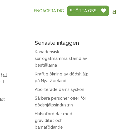
ENGAGERA DIG
STÖTTA OSS
Senaste inläggen
Kanadensisk
surrogatmamma stämd av
beställarna
Kraftig ökning av dödshjälp
fall
på Nya Zeeland
. I
Aborterade barns syskon
Sårbara personer offer för
lst
dödshjälpsindustrin
Hälsofördelar med
graviditet och
barnafödande