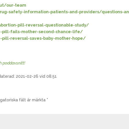
out/our-team
ug-safety-information-patients-and-providers/questions-a
ortion-pill-reversal-questionable-study/
-pill-fails-mother-second-chance-life/
n-pill-reversal-saves-baby-mother-hope/
ch poddavsnitt!
daterad: 2021-02-26 vid 08:51
igatoriska fält är märkta
*