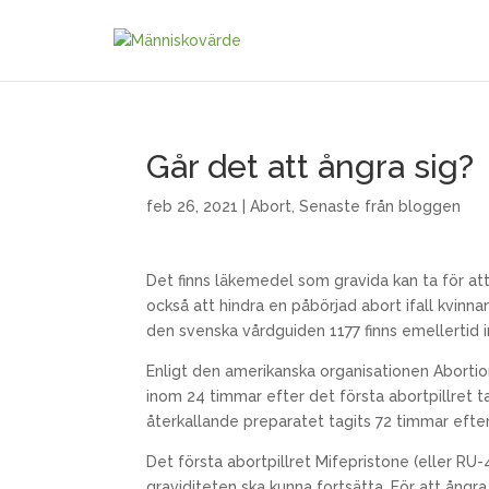
Går det att ångra sig?
feb 26, 2021
|
Abort
,
Senaste från bloggen
Det finns läkemedel som gravida kan ta för att f
också att hindra en påbörjad abort ifall kvinnan
den svenska vårdguiden 1177 finns emellertid 
Enligt den amerikanska organisationen Abortio
inom 24 timmar efter det första abortpillret t
återkallande preparatet tagits 72 timmar efter 
Det första abortpillret Mifepristone (eller RU
graviditeten ska kunna fortsätta. För att ångr