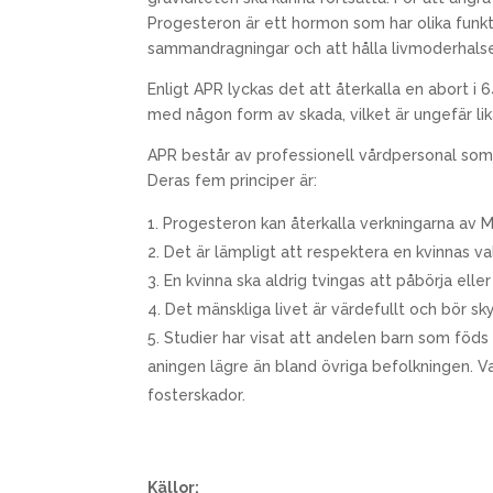
Progesteron är ett hormon som har olika funk
sammandragningar och att hålla livmoderhals
Enligt APR lyckas det att återkalla en abort i
med någon form av skada, vilket är ungefär li
APR består av professionell vårdpersonal som 
Deras fem principer är:
Progesteron kan återkalla verkningarna av Mi
Det är lämpligt att respektera en kvinnas val
En kvinna ska aldrig tvingas att påbörja eller
Det mänskliga livet är värdefullt och bör s
Studier har visat att andelen barn som föd
aningen lägre än bland övriga befolkningen. Va
fosterskador.
Källor: