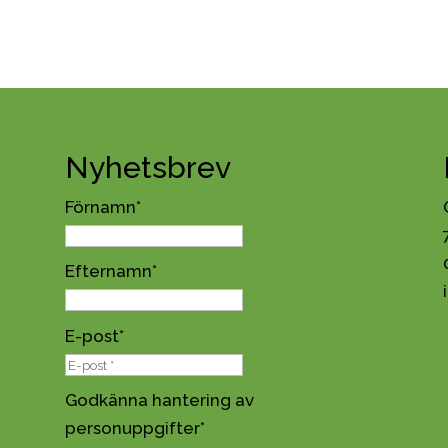
Nyhetsbrev
Förnamn
*
Efternamn
*
E-post
*
Godkänna hantering av
personuppgifter
*