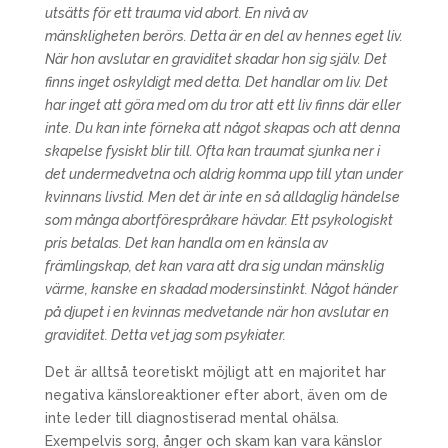
utsätts för ett trauma vid abort. En nivå av
mänskligheten berörs. Detta är en del av hennes eget liv.
När hon avslutar en graviditet skadar hon sig själv. Det
finns inget oskyldigt med detta. Det handlar om liv. Det
har inget att göra med om du tror att ett liv finns där eller
inte. Du kan inte förneka att något skapas och att denna
skapelse fysiskt blir till. Ofta kan traumat sjunka ner i
det undermedvetna och aldrig komma upp till ytan under
kvinnans livstid. Men det är inte en så alldaglig händelse
som många abortförespråkare hävdar. Ett psykologiskt
pris betalas. Det kan handla om en känsla av
främlingskap, det kan vara att dra sig undan mänsklig
värme, kanske en skadad modersinstinkt. Något händer
på djupet i en kvinnas medvetande när hon avslutar en
graviditet. Detta vet jag som psykiater.
Det är alltså teoretiskt möjligt att en majoritet har
negativa känsloreaktioner efter abort, även om de
inte leder till diagnostiserad mental ohälsa.
Exempelvis sorg, ånger och skam kan vara känslor