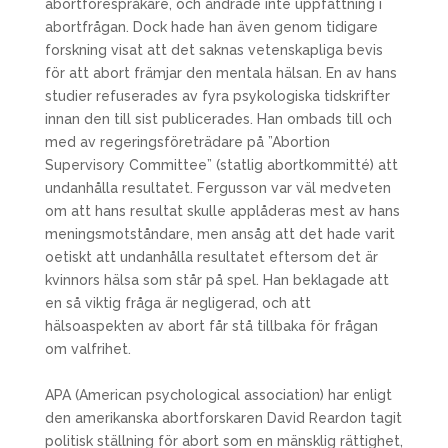
abortförespråkare, och ändrade inte uppfattning i
abortfrågan. Dock hade han även genom tidigare
forskning visat att det saknas vetenskapliga bevis
för att abort främjar den mentala hälsan. En av hans
studier refuserades av fyra psykologiska tidskrifter
innan den till sist publicerades. Han ombads till och
med av regeringsföreträdare på ”Abortion
Supervisory Committee” (statlig abortkommitté) att
undanhålla resultatet. Fergusson var väl medveten
om att hans resultat skulle applåderas mest av hans
meningsmotståndare, men ansåg att det hade varit
oetiskt att undanhålla resultatet eftersom det är
kvinnors hälsa som står på spel. Han beklagade att
en så viktig fråga är negligerad, och att
hälsoaspekten av abort får stå tillbaka för frågan
om valfrihet.
APA (American psychological association) har enligt
den amerikanska abortforskaren David Reardon tagit
politisk ställning för abort som en mänsklig rättighet,