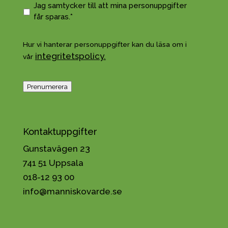
o
G
Jag samtycker till att mina personuppgifter
s
o
får sparas.*
t
d
*
k
Hur vi hanterar personuppgifter kan du läsa om i
ä
integritetspolicy.
vår
n
n
a
Prenumerera
h
a
n
t
Kontaktuppgifter
e
Gunstavägen 23
r
i
741 51 Uppsala
n
018-12 93 00
g
info@manniskovarde.se
a
v
p