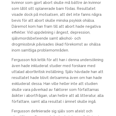
kvinnor som gjort abort skulle må bättre än kvinnor
som låtit sitt oplanerade barn födas. Resultatet
visade dock på motsatsen, att det inte fanns några
bevis för att abort skulle minska psykisk ohälsa.
Däremot kom han fram till att abort hade negativa
effekter. Vid uppdelning i ångest, depression,
självmordsbeteende samt alkohol- och
drogmissbruk påvisades ökad förekomst av ohälsa
inom samtliga problemområden.
Fergusson fick kritik för att han i denna undersökning
även hade inkluderat studier med forskare med
uttalad abortkritisk inställning. Själv hävdade han att
resultatet hade blivit detsamma även om han hade
exkluderat dessa. Han ville heller inte att studien
skulle vara påverkad av faktorer som författarnas
åsikter i abortfrågan, utan hellre att all litteratur, alla
författare, samt alla resultat i ämnet skulle ingå.
Fergusson definierade sig själv som ateist och