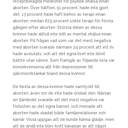
receptbelagda mediciner för psykisk ohälsa innan
aborten. Över hälften, 51 procent, hade inte gjort
det. 13 procent hade haft behov av terapi innan
aborten, medan 67,5 procent sökte terapi för första
gången efter aborten. Största delen av dessa
kvinnor hade alltså inte lidit av mental ohälsa innan
aborten. På frågan vad som var det mest negativa
med aborten svarade närmare 24 procent att ett liv
hade avslutats, och att det egna livet inte blivit
bättre utan sämre. Som framgår av följande lista var
konsekvenserna allt från depressioner till
självmordstankar bland dessa kvinnor:
De flesta av dessa kvinnor hade samtyckt till
aborten, även om de inte hade önskat den. Nästan
en fjärdedel svarade att det mest negativa var
förlusten av det egna barnet, och menade att
aborten hade skadat både familjerelationer och
karriär. Vissa uppgav att de kunde känna glädje, men
att de ändå inte blev kvitt känaslan av att något