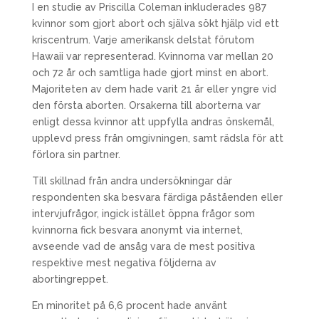
I en studie av Priscilla Coleman inkluderades 987
kvinnor som gjort abort och själva sökt hjälp vid ett
kriscentrum. Varje amerikansk delstat förutom
Hawaii var representerad. Kvinnorna var mellan 20
och 72 år och samtliga hade gjort minst en abort.
Majoriteten av dem hade varit 21 år eller yngre vid
den första aborten. Orsakerna till aborterna var
enligt dessa kvinnor att uppfylla andras önskemål,
upplevd press från omgivningen, samt rädsla för att
förlora sin partner.
Till skillnad från andra undersökningar där
respondenten ska besvara färdiga påståenden eller
intervjufrågor, ingick istället öppna frågor som
kvinnorna fick besvara anonymt via internet,
avseende vad de ansåg vara de mest positiva
respektive mest negativa följderna av
abortingreppet.
En minoritet på 6,6 procent hade använt