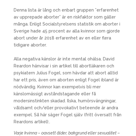
Denna lista är lång och enbart gruppen ”erfarenhet
av upprepade aborter” är en riskfaktor som gäller
många. Enligt Socialstyrelsens statistik om aborter i
Sverige hade 45 procent av alla kvinnor som gjorde
abort under år 2018 erfarenhet av en eller flera
tidigare aborter.
Alla negativa känslor är inte mental ohälsa. David
Reardon hänvisar i sin artikel till abortläkaren och
psykiatern Julius Fogel, som hävdar att abort alltid
har ett pris, även om aborten enligt Fogel ibland är
nödvändig. Kvinnor kan exempelvis bli mer
känslomässigt avståndstagande eller få
modersinstinkten skadad. Ilska, humörsvängningar,
våldsamt och/eller provokativt beteende är andra
exempel. Så här säger Fogel själv (fritt översatt från
Reardons artikel):.
Varje kvinna – oavsett ålder, bakgrund eller sexualitet –