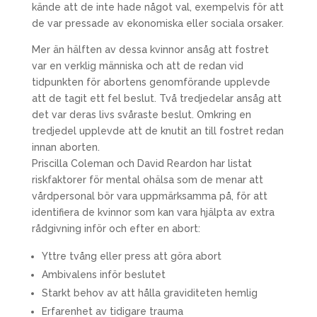
kände att de inte hade något val, exempelvis för att
de var pressade av ekonomiska eller sociala orsaker.
Mer än hälften av dessa kvinnor ansåg att fostret
var en verklig människa och att de redan vid
tidpunkten för abortens genomförande upplevde
att de tagit ett fel beslut. Två tredjedelar ansåg att
det var deras livs svåraste beslut. Omkring en
tredjedel upplevde att de knutit an till fostret redan
innan aborten.
Priscilla Coleman och David Reardon har listat
riskfaktorer för mental ohälsa som de menar att
vårdpersonal bör vara uppmärksamma på, för att
identifiera de kvinnor som kan vara hjälpta av extra
rådgivning inför och efter en abort:
Yttre tvång eller press att göra abort
Ambivalens inför beslutet
Starkt behov av att hålla graviditeten hemlig
Erfarenhet av tidigare trauma