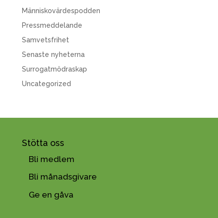
Människovärdespodden
Pressmeddelande
Samvetsfrihet
Senaste nyheterna
Surrogatmödraskap
Uncategorized
Stötta oss
Bli medlem
Bli månadsgivare
Ge en gåva