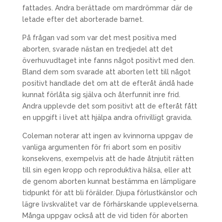
fattades. Andra berättade om mardrömmar där de
letade efter det aborterade barnet.
På frågan vad som var det mest positiva med
aborten, svarade nästan en tredjedel att det
överhuvudtaget inte fanns något positivt med den.
Bland dem som svarade att aborten lett till något
positivt handlade det om att de efteråt ändå hade
kunnat förlåta sig själva och återfunnit inre frid.
Andra upplevde det som positivt att de efteråt fått
en uppgift i livet att hjälpa andra ofrivilligt gravida.
Coleman noterar att ingen av kvinnorna uppgav de
vanliga argumenten för fri abort som en positiv
konsekvens, exempelvis att de hade åtnjutit rätten
till sin egen kropp och reproduktiva hälsa, eller att
de genom aborten kunnat bestämma en lämpligare
tidpunkt för att bli förälder. Djupa förlustkänslor och
lägre livskvalitet var de förhärskande upplevelserna.
Många uppgav också att de vid tiden för aborten