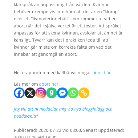
klarspråk än anpassning från vården. Kvinnor
behöver exempelvis inte höra att det är en ”klump”
eller ett ”livmoderinnehåll” som kommer ut vid en
abort när det i själva verket är ett foster. Att språket
anpassas för att skona kvinnan, avslöjar att ämnet är
känsligt. Tyvärr kan det i praktiken leda till att
kvinnor går miste om korrekta fakta om vad det
innebär att genomgå en abort.
Hela rapporten med källhänvisningar
finns här
.
Läs mer om
abort här
.
Jag vill att ni meddelar mig vid nya blogginlägg och
poddavsnitt!
Publicerad: 2020-07-22 vid 08:00, Senast uppdaterad:
2020-07-06 vid 19:30