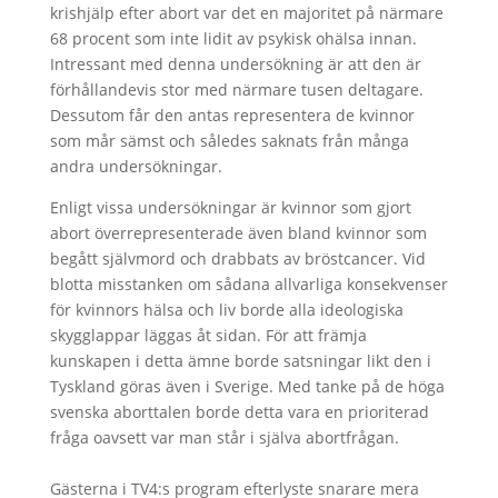
krishjälp efter abort var det en majoritet på närmare
68 procent som inte lidit av psykisk ohälsa innan.
Intressant med denna undersökning är att den är
förhållandevis stor med närmare tusen deltagare.
Dessutom får den antas representera de kvinnor
som mår sämst och således saknats från många
andra undersökningar.
Enligt vissa undersökningar är kvinnor som gjort
abort överrepresenterade även bland kvinnor som
begått självmord och drabbats av bröstcancer. Vid
blotta misstanken om sådana allvarliga konsekvenser
för kvinnors hälsa och liv borde alla ideologiska
skygglappar läggas åt sidan. För att främja
kunskapen i detta ämne borde satsningar likt den i
Tyskland göras även i Sverige. Med tanke på de höga
svenska aborttalen borde detta vara en prioriterad
fråga oavsett var man står i själva abortfrågan.
Gästerna i TV4:s program efterlyste snarare mera