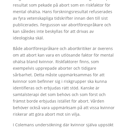
resultat som pekade på abort som en riskfaktor för
mental ohälsa. Hans forskningsresultat refuserades
av fyra vetenskapliga tidskrifter innan den till sist
publicerades. Fergusson var abortförespråkare och
kan således inte beskyllas för att drivas av
ideologiska skäl.
Både abortförespråkare och abortkritiker är överens
om att abort kan vara en utlösande faktor för mental
ohälsa bland kvinnor. Riskfaktorer finns, som
exempelvis upprepade aborter och tidigare
sårbarhet. Detta måste uppmärksammas för att
kvinnor som befinner sig i riskgrupper ska kunna
identifieras och erbjudas rätt stöd. Kanske är
samtalsterapi det som behövs och som först och
främst borde erbjudas istället för abort. Vården
behöver också vara uppmärksam på att vissa kvinnor
riskerar att göra abort mot sin vilja.
I Colemans undersökning där kvinnor själva uppsökt