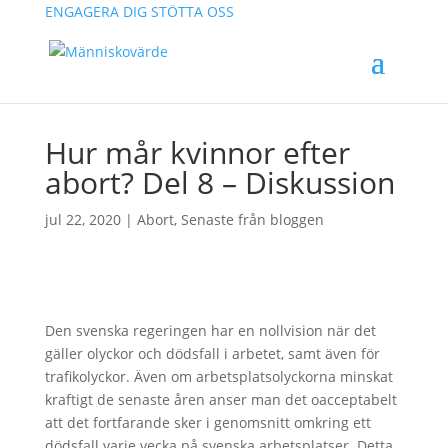
ENGAGERA DIG
STÖTTA OSS
Hur mår kvinnor efter
abort? Del 8 – Diskussion
jul 22, 2020
|
Abort
,
Senaste från bloggen
Den svenska regeringen har en nollvision när det
gäller olyckor och dödsfall i arbetet, samt även för
trafikolyckor. Även om arbetsplatsolyckorna minskat
kraftigt de senaste åren anser man det oacceptabelt
att det fortfarande sker i genomsnitt omkring ett
dödsfall varje vecka på svenska arbetsplatser. Detta