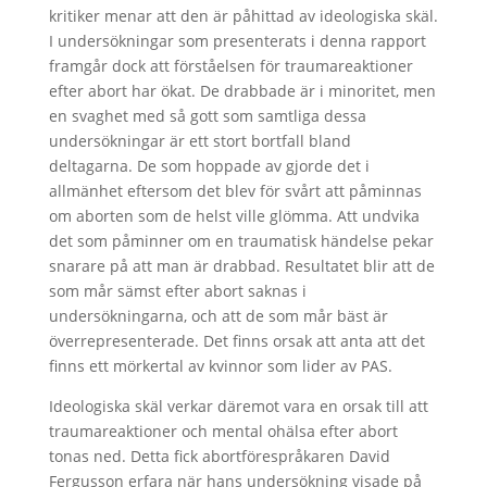
kritiker menar att den är påhittad av ideologiska skäl.
I undersökningar som presenterats i denna rapport
framgår dock att förståelsen för traumareaktioner
efter abort har ökat. De drabbade är i minoritet, men
en svaghet med så gott som samtliga dessa
undersökningar är ett stort bortfall bland
deltagarna. De som hoppade av gjorde det i
allmänhet eftersom det blev för svårt att påminnas
om aborten som de helst ville glömma. Att undvika
det som påminner om en traumatisk händelse pekar
snarare på att man är drabbad. Resultatet blir att de
som mår sämst efter abort saknas i
undersökningarna, och att de som mår bäst är
överrepresenterade. Det finns orsak att anta att det
finns ett mörkertal av kvinnor som lider av PAS.
Ideologiska skäl verkar däremot vara en orsak till att
traumareaktioner och mental ohälsa efter abort
tonas ned. Detta fick abortförespråkaren David
Fergusson erfara när hans undersökning visade på