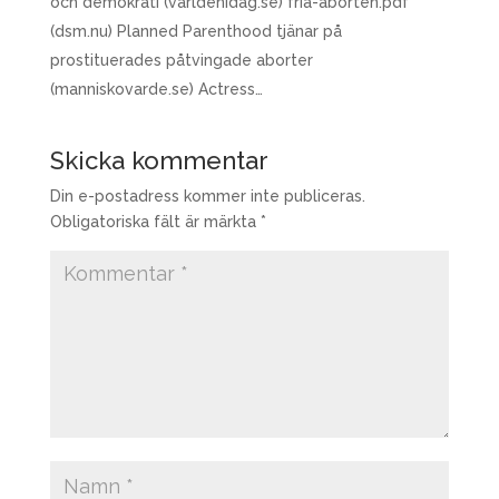
och demokrati (varldenidag.se) fria-aborten.pdf
(dsm.nu) Planned Parenthood tjänar på
prostituerades påtvingade aborter
(manniskovarde.se) Actress…
Skicka kommentar
Din e-postadress kommer inte publiceras.
Obligatoriska fält är märkta
*