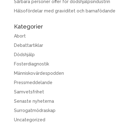
Sårbara personer offer för dödshjälpsindustrin
Hälsofördelar med graviditet och barnafödande
Kategorier
Abort
Debattartiklar
Dödshjälp
Fosterdiagnostik
Människovärdespodden
Pressmeddelande
Samvetsfrihet
Senaste nyheterna
Surrogatmödraskap
Uncategorized