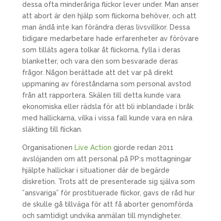
dessa ofta minderåriga flickor lever under. Man anser
att abort är den hjälp som flickorna behöver, och att
man ändå inte kan förändra deras livsvillkor. Dessa
tidigare medarbetare hade erfarenheter av förövare
som tilläts agera tolkar åt flickorna, fylla i deras
blanketter, och vara den som besvarade deras
frågor. Någon berättade att det var på direkt
uppmaning av föreståndarna som personal avstod
från att rapportera. Skälen till detta kunde vara
ekonomiska eller rädsla för att bli inblandade i bråk
med hallickarna, vilka i vissa fall kunde vara en nära
släkting till flickan.
Organisationen
Live Action
gjorde redan 2011
avslöjanden om att personal på PP:s mottagningar
hjälpte hallickar i situationer där de begärde
diskretion. Trots att de presenterade sig själva som
”ansvariga” för prostituerade flickor, gavs de råd hur
de skulle gå tillväga för att få aborter genomförda
och samtidigt undvika anmälan till myndigheter.