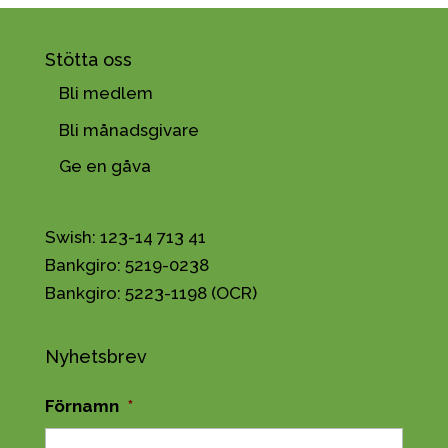
Stötta oss
Bli medlem
Bli månadsgivare
Ge en gåva
Swish: 123-14 713 41
Bankgiro: 5219-0238
Bankgiro: 5223-1198 (OCR)
Nyhetsbrev
Förnamn
*