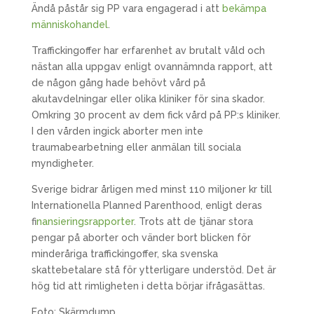
Ändå påstår sig PP vara engagerad i att
bekämpa
människohandel
.
Traffickingoffer har erfarenhet av brutalt våld och
nästan alla uppgav enligt ovannämnda rapport, att
de någon gång hade behövt vård på
akutavdelningar eller olika kliniker för sina skador.
Omkring 30 procent av dem fick vård på PP:s kliniker.
I den vården ingick aborter men inte
traumabearbetning eller anmälan till sociala
myndigheter.
Sverige bidrar årligen med minst 110 miljoner kr till
Internationella Planned Parenthood, enligt deras
f
inansieringsrapporter
. Trots att de tjänar stora
pengar på aborter och vänder bort blicken för
minderåriga traffickingoffer, ska svenska
skattebetalare stå för ytterligare understöd. Det är
hög tid att rimligheten i detta börjar ifrågasättas.
Foto: Skärmdump