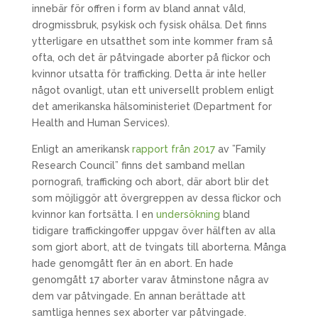
innebär för offren i form av bland annat våld,
drogmissbruk, psykisk och fysisk ohälsa. Det finns
ytterligare en utsatthet som inte kommer fram så
ofta, och det är påtvingade aborter på flickor och
kvinnor utsatta för trafficking. Detta är inte heller
något ovanligt, utan ett universellt problem enligt
det amerikanska hälsoministeriet (Department for
Health and Human Services).
Enligt an amerikansk
rapport från 2017
av ”Family
Research Council” finns det samband mellan
pornografi, trafficking och abort, där abort blir det
som möjliggör att övergreppen av dessa flickor och
kvinnor kan fortsätta. I en
undersökning
bland
tidigare traffickingoffer uppgav över hälften av alla
som gjort abort, att de tvingats till aborterna. Många
hade genomgått fler än en abort. En hade
genomgått 17 aborter varav åtminstone några av
dem var påtvingade. En annan berättade att
samtliga hennes sex aborter var påtvingade.