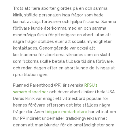
Trots att flera aborter gjordes på en och samma
klinik, ställde personalen inga frågor som hade
kunnat avslöja förövaren och hjälpa flickorna. Samma
förövare kunde återkomma med en och samma
minderåriga flicka för ytterligare en abort, utan att
några frågor ställdes eller att sociala myndigheter
kontaktades. Genomgående var också att
kostnaderna för aborterna räknades som en skuld
som flickorna skulle betala tillbaka till sina förövare,
och redan dagen efter en abort kunde de tvingas ut
i prostitution igen.
Planned Parenthood (PP) är svenska
RFSU:s
samarbetspartner
och driver abortkliniker i hela USA.
Deras klinik var enligt ett vittnesbörd populär för
hennes förövare eftersom det inte ställdes några
frågor där. Även
tidigare medarbetare
har vittnat om
hur PP indirekt underhåller traffickingverksamhet
genom att man blundar för de omständigheter som