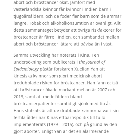
abort och bröstcancer ökat. Jämfört med
västerländska kvinnor får kvinnor i Indien barn i
tjugoårsåldern, och de föder fler barn som de ammar
längre. Tobak och alkoholkonsumtion är ovanligt. Allt
detta sammantaget betyder att övriga riskfaktorer för
bröstcancer är färre i Indien, och sambandet mellan
abort och bröstcancer lättare att påvisa än i väst.
Samma utveckling har noterats i Kina. I en
undersökning som publicerats i
the Journal of
Epidemiology
påstår forskaren Xuelian Yan att
kinesiska kvinnor som gjort medicinsk abort
tredubblade risken för bröstcancer. Han fann också
att bröstcancer ökade markant mellan år 2007 och
2013, samt att medelåldern bland
bröstcancerpatienter samtidigt sjönk med tio år.
Hans slutsats är att de drabbade kvinnorna var i sin
fertila ålder när Kinas ettbarnspolitik till fullo
implementerats (1979 – 2015), och på grund av den
gjort aborter. Enligt Yan är det en alarmerande