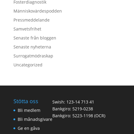
Fosterdiagnostik
Människovärdespodden
Pressmeddelande
Samvetsfrihet
Senaste från bloggen
Senaste nyheterna
Surrogatmödraskap
Uncategorized
Stötta oss
Swish: 123-14 713 41
Bankgiro: 5219-0238
Bli medlem
Bankgiro: 5223-1198 (OCR)
Bli månadsgivare
Ge en gåva