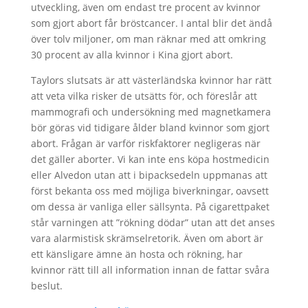
utveckling, även om endast tre procent av kvinnor
som gjort abort får bröstcancer. I antal blir det ändå
över tolv miljoner, om man räknar med att omkring
30 procent av alla kvinnor i Kina gjort abort.
Taylors slutsats är att västerländska kvinnor har rätt
att veta vilka risker de utsätts för, och föreslår att
mammografi och undersökning med magnetkamera
bör göras vid tidigare ålder bland kvinnor som gjort
abort. Frågan är varför riskfaktorer negligeras när
det gäller aborter. Vi kan inte ens köpa hostmedicin
eller Alvedon utan att i bipacksedeln uppmanas att
först bekanta oss med möjliga biverkningar, oavsett
om dessa är vanliga eller sällsynta. På cigarettpaket
står varningen att ”rökning dödar” utan att det anses
vara alarmistisk skrämselretorik. Även om abort är
ett känsligare ämne än hosta och rökning, har
kvinnor rätt till all information innan de fattar svåra
beslut.