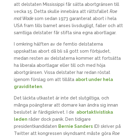
att delstaten Mississippi får sätta abortgränsen till
vecka 15. Detta skulle innebära att rättsfallet
Roe
mot Wade
som sedan 1973 garanterat abort i hela
USA fram tills barnet anses livsdugligt, faller och att
samtliga delstater får stifta sina egna abortlagar.
I omkring hälften av de femtio delstaterna
uppskattas abort då bli så gott som förbjudet,
medan resten av delstaterna kommer att fortsätta
ha liberala abortlagar eller till och med höja
abortgränsen. Vissa delstater har redan röstat
igenom förslag om att tillåta
abort under hela
graviditeten
.
Det läckta utkastet är inte det slutgiltiga, och
många poängterar att domare kan ändra sig innan
beslutet är färdigskrivet. I de
abortaktivistiska
leden
råder dock panik. Den tidigare
presidentkandidaten
Bernie Sanders
(D) skriver på
Twitter att kongressen skyndsamt måste göra
Roe