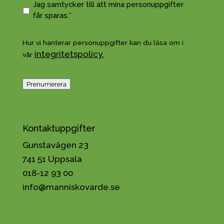
o
G
Jag samtycker till att mina personuppgifter
s
o
får sparas.*
t
d
*
k
Hur vi hanterar personuppgifter kan du läsa om i
ä
integritetspolicy.
vår
n
n
a
Prenumerera
h
a
n
t
Kontaktuppgifter
e
Gunstavägen 23
r
i
741 51 Uppsala
n
018-12 93 00
g
info@manniskovarde.se
a
v
p