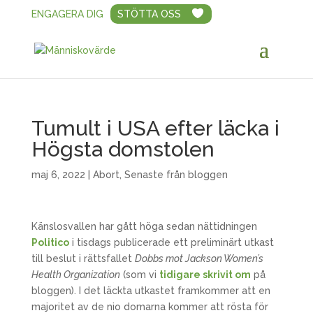
ENGAGERA DIG
STÖTTA OSS
Tumult i USA efter läcka i
Högsta domstolen
maj 6, 2022
|
Abort
,
Senaste från bloggen
Känslosvallen har gått höga sedan nättidningen
Politico
i tisdags publicerade ett preliminärt utkast
till beslut i rättsfallet
Dobbs mot Jackson Women’s
Health Organization
(som vi
tidigare skrivit om
på
bloggen). I det läckta utkastet framkommer att en
majoritet av de nio domarna kommer att rösta för