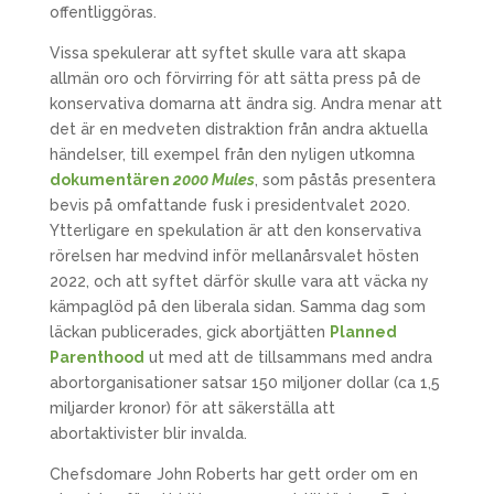
offentliggöras.
Vissa spekulerar att syftet skulle vara att skapa
allmän oro och förvirring för att sätta press på de
konservativa domarna att ändra sig. Andra menar att
det är en medveten distraktion från andra aktuella
händelser, till exempel från den nyligen utkomna
dokumentären
2000 Mules
, som påstås presentera
bevis på omfattande fusk i presidentvalet 2020.
Ytterligare en spekulation är att den konservativa
rörelsen har medvind inför mellanårsvalet hösten
2022, och att syftet därför skulle vara att väcka ny
kämpaglöd på den liberala sidan. Samma dag som
läckan publicerades, gick abortjätten
Planned
Parenthood
ut med att de tillsammans med andra
abortorganisationer satsar 150 miljoner dollar (ca 1,5
miljarder kronor) för att säkerställa att
abortaktivister blir invalda.
Chefsdomare John Roberts har gett order om en