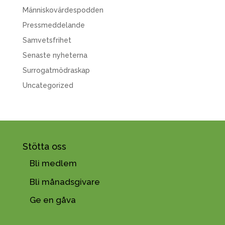
Människovärdespodden
Pressmeddelande
Samvetsfrihet
Senaste nyheterna
Surrogatmödraskap
Uncategorized
Stötta oss
Bli medlem
Bli månadsgivare
Ge en gåva