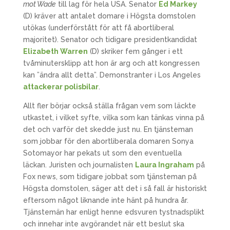
mot Wade
till lag för hela USA. Senator
Ed Markey
(D) kräver att antalet domare i Högsta domstolen
utökas (underförstått för att få abortliberal
majoritet). Senator och tidigare presidentkandidat
Elizabeth Warren
(D) skriker fem gånger i ett
tvåminutersklipp att hon är arg och att kongressen
kan ”ändra allt detta”. Demonstranter i Los Angeles
attackerar polisbilar
.
Allt fler börjar också ställa frågan vem som läckte
utkastet, i vilket syfte, vilka som kan tänkas vinna på
det och varför det skedde just nu. En tjänsteman
som jobbar för den abortliberala domaren Sonya
Sotomayor har pekats ut som den eventuella
läckan. Juristen och journalisten
Laura Ingraham
på
Fox news, som tidigare jobbat som tjänsteman på
Högsta domstolen, säger att det i så fall är historiskt
eftersom något liknande inte hänt på hundra år.
Tjänstemän har enligt henne edsvuren tystnadsplikt
och innehar inte avgörandet när ett beslut ska