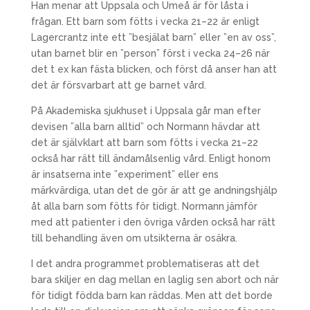
Han menar att Uppsala och Umeå är för låsta i
frågan. Ett barn som fötts i vecka 21–22 är enligt
Lagercrantz inte ett ”besjälat barn” eller ”en av oss”,
utan barnet blir en ”person” först i vecka 24–26 när
det t ex kan fästa blicken, och först då anser han att
det är försvarbart att ge barnet vård.
På Akademiska sjukhuset i Uppsala går man efter
devisen ”alla barn alltid” och Normann hävdar att
det är självklart att barn som fötts i vecka 21–22
också har rätt till ändamålsenlig vård. Enligt honom
är insatserna inte ”experiment” eller ens
märkvärdiga, utan det de gör är att ge andningshjälp
åt alla barn som fötts för tidigt. Normann jämför
med att patienter i den övriga vården också har rätt
till behandling även om utsikterna är osäkra.
I det andra programmet problematiseras att det
bara skiljer en dag mellan en laglig sen abort och när
för tidigt födda barn kan räddas. Men att det borde