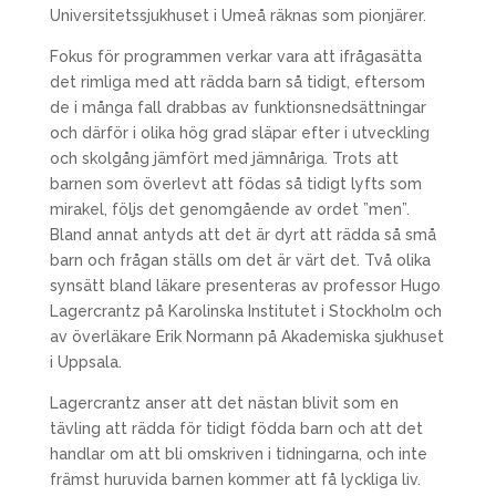
Universitetssjukhuset i Umeå räknas som pionjärer.
Fokus för programmen verkar vara att ifrågasätta
det rimliga med att rädda barn så tidigt, eftersom
de i många fall drabbas av funktionsnedsättningar
och därför i olika hög grad släpar efter i utveckling
och skolgång jämfört med jämnåriga. Trots att
barnen som överlevt att födas så tidigt lyfts som
mirakel, följs det genomgående av ordet ”men”.
Bland annat antyds att det är dyrt att rädda så små
barn och frågan ställs om det är värt det. Två olika
synsätt bland läkare presenteras av professor Hugo
Lagercrantz på Karolinska Institutet i Stockholm och
av överläkare Erik Normann på Akademiska sjukhuset
i Uppsala.
Lagercrantz anser att det nästan blivit som en
tävling att rädda för tidigt födda barn och att det
handlar om att bli omskriven i tidningarna, och inte
främst huruvida barnen kommer att få lyckliga liv.