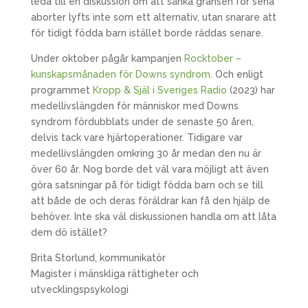
leda till en diskussion om att sänka gränsen för sena
aborter lyfts inte som ett alternativ, utan snarare att
för tidigt födda barn istället borde räddas senare.
Under oktober pågår kampanjen
Rocktober –
kunskapsmånaden för Downs syndrom
. Och enligt
programmet
Kropp & Själ i Sveriges Radio
(2023) har
medellivslängden för människor med Downs
syndrom fördubblats under de senaste 50 åren,
delvis tack vare hjärtoperationer. Tidigare var
medellivslängden omkring 30 år medan den nu är
över 60 år. Nog borde det väl vara möjligt att även
göra satsningar på för tidigt födda barn och se till
att både de och deras föräldrar kan få den hjälp de
behöver. Inte ska väl diskussionen handla om att låta
dem dö istället?
Brita Storlund, kommunikatör
Magister i mänskliga rättigheter och
utvecklingspsykologi