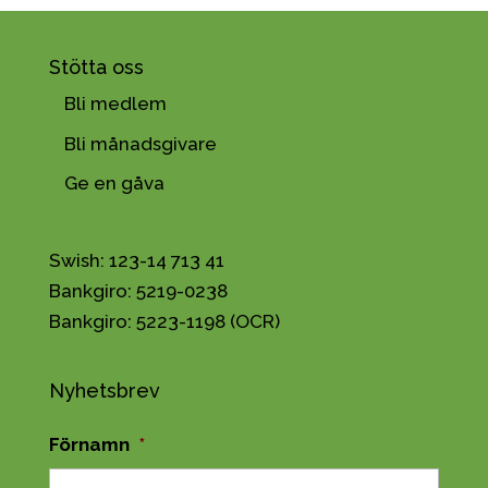
Stötta oss
Bli medlem
Bli månadsgivare
Ge en gåva
Swish: 123-14 713 41
Bankgiro: 5219-0238
Bankgiro: 5223-1198 (OCR)
Nyhetsbrev
Förnamn
*