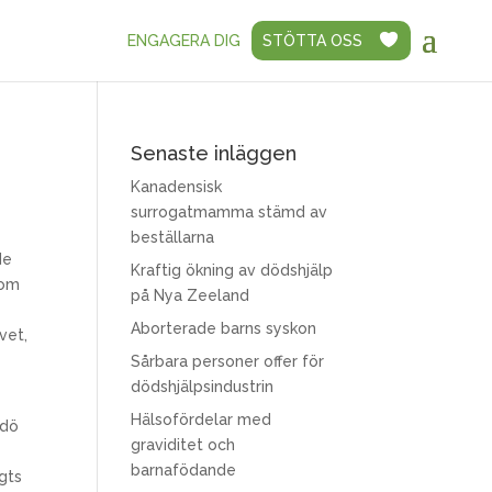
ENGAGERA DIG
STÖTTA OSS
Senaste inläggen
Kanadensisk
surrogatmamma stämd av
beställarna
de
Kraftig ökning av dödshjälp
om
på Nya Zeeland
Aborterade barns syskon
vet,
Sårbara personer offer för
dödshjälpsindustrin
Hälsofördelar med
 dö
graviditet och
barnafödande
ngts