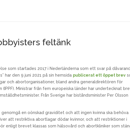
obbyisters feltänk
örelse som startades 2017 i Nederländerna som ett svar på dåvaran
s” har den 9 juni 2021 på sin hemsida
publicerat ett öppet brev
s
ngar och abortorganisationer, bland andra generaldirektören för
 (IPPF). Ministrar från fem europeiska länder har undertecknat bre
mställdhetsminister. Från Sverige har biståndsminister Per Olsson
as genomgå en oönskad graviditet och att ingen kvinna ska behöva
ver att restriktiva abortlagar dödar kvinnor, och att restriktioner i
 bör enligt brevet klassas som hälsovård och abortkliniker som stä