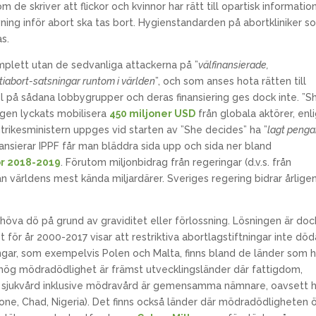
de skriver att flickor och kvinnor har rätt till opartisk informati
ivning inför abort ska tas bort. Hygienstandarden på abortkliniker 
as.
komplett utan de sedvanliga attackerna på ”
välfinansierade,
tiabort-satsningar runtom i världen
”, och som anses hota rätten till
l på sådana lobbygrupper och deras finansiering ges dock inte. ”S
ngen lyckats mobilisera
450 miljoner USD
från globala aktörer, enl
rikesministern uppges vid starten av ”She decides” ha ”
lagt penga
inansierar IPPF får man bläddra sida upp och sida ner bland
ör 2018-2019
. Förutom miljonbidrag från regeringar (d.v.s. från
 världens mest kända miljardärer. Sveriges regering bidrar årlige
ehöva dö på grund av graviditet eller förlossning. Lösningen är doc
ör år 2000-2017 visar att restriktiva abortlagstiftningar inte död
ingar, som exempelvis Polen och Malta, finns bland de länder som h
hög mödradödlighet är främst utvecklingsländer där fattigdom,
h sjukvård inklusive mödravård är gemensamma nämnare, oavsett 
Leone, Chad, Nigeria). Det finns också länder där mödradödligheten 