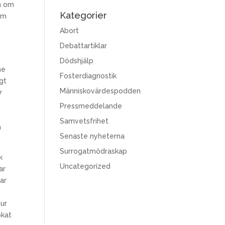
on om
Kategorier
som
Abort
Debattartiklar
Dödshjälp
he
Fosterdiagnostik
igt
Människovärdespodden
r
Pressmeddelande
Samvetsfrihet
n
Senaste nyheterna
Surrogatmödraskap
k
Uncategorized
ar
ar
hur
ökat