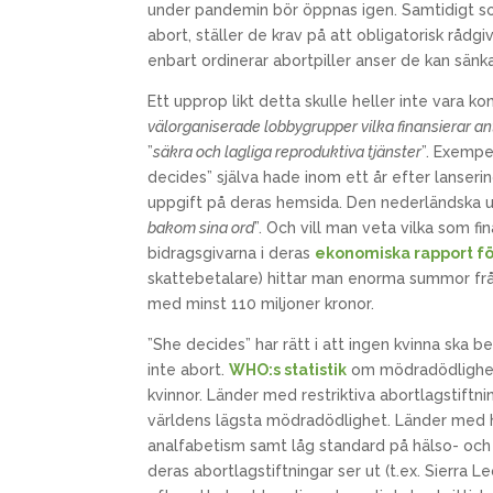
under pandemin bör öppnas igen. Samtidigt som 
abort, ställer de krav på att obligatorisk rådg
enbart ordinerar abortpiller anser de kan sänk
Ett upprop likt detta skulle heller inte vara 
välorganiserade lobbygrupper vilka finansierar an
”
säkra och lagliga reproduktiva tjänster
”. Exempe
decides” själva hade inom ett år efter lanseri
uppgift på deras hemsida. Den nederländska ut
bakom sina ord
”. Och vill man veta vilka som f
bidragsgivarna i deras
ekonomiska rapport f
skattebetalare) hittar man enorma summor från
med minst 110 miljoner kronor.
”She decides” har rätt i att ingen kvinna ska b
inte abort.
WHO:s statistik
om mödradödlighet f
kvinnor. Länder med restriktiva abortlagstiftn
världens lägsta mödradödlighet. Länder med 
analfabetism samt låg standard på hälso- oc
deras abortlagstiftningar ser ut (t.ex. Sierra 