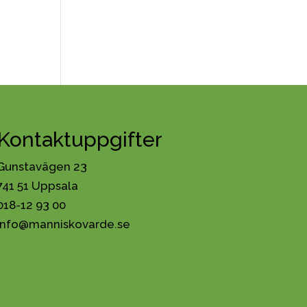
Kontaktuppgifter
Gunstavägen 23
741 51 Uppsala
018-12 93 00
info@manniskovarde.se