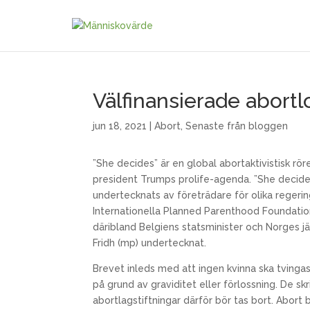
Välfinansierade abortl
jun 18, 2021
|
Abort
,
Senaste från bloggen
”She decides” är en global abortaktivistisk r
president Trumps prolife-agenda. ”She decide
undertecknats av företrädare för olika regeri
Internationella Planned Parenthood Foundation
däribland Belgiens statsminister och Norges jä
Fridh (mp) undertecknat.
Brevet inleds med att ingen kvinna ska tving
på grund av graviditet eller förlossning. De skri
abortlagstiftningar därför bör tas bort. Abort