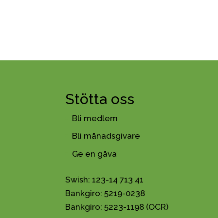
Stötta oss
Bli medlem
Bli månadsgivare
Ge en gåva
Swish: 123-14 713 41
Bankgiro: 5219-0238
Bankgiro: 5223-1198 (OCR)