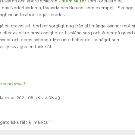
ska läkaren och abortforskaren
Calum Miller
som föreläste på
 gav Nederländerna, Rwanda och Burundi som exempel. I Sverige
t innan fri abort legaliserades.
 en graviditet, bortser sorgligt nog från att många kvinnor mot s
gen eller av yttre omständigheter. Livslång sorg och ånger på grund
innor och deras anhöriga. Men inte heller det är något som
er tycks ägna en tanke åt.
ch poddavsnitt!
daterad: 2021-06-18 vid 08:43
igatoriska fält är märkta
*