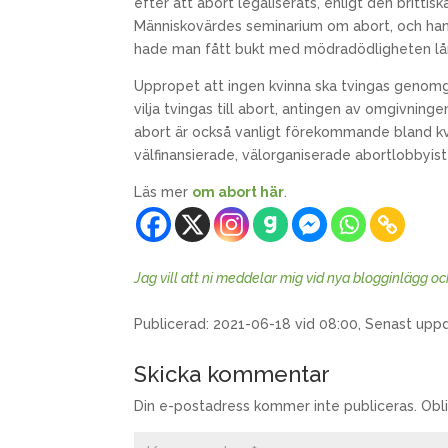
efter att abort legaliserats, enligt den britti
Människovärdes seminarium om abort, och han
hade man fått bukt med mödradödligheten lång
Uppropet att ingen kvinna ska tvingas genomgå
vilja tvingas till abort, antingen av omgivnin
abort är också vanligt förekommande bland kv
välfinansierade, välorganiserade abortlobbyist
Läs mer
om abort här
.
Jag vill att ni meddelar mig vid nya blogginlägg o
Publicerad: 2021-06-18 vid 08:00, Senast upp
Skicka kommentar
Din e-postadress kommer inte publiceras.
Obl