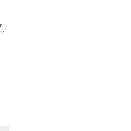
in
 av