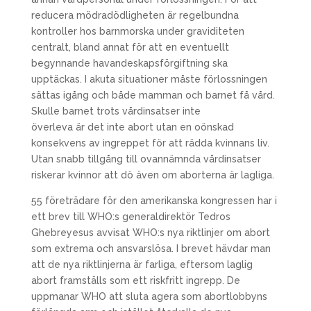
reducera mödradödligheten är regelbundna
kontroller hos barnmorska under graviditeten
centralt, bland annat för att en eventuellt
begynnande havandeskapsförgiftning ska
upptäckas. I akuta situationer måste förlossningen
sättas igång och både mamman och barnet få vård.
Skulle barnet trots vårdinsatser inte
överleva är det inte abort utan en oönskad
konsekvens av ingreppet för att rädda kvinnans liv.
Utan snabb tillgång till ovannämnda vårdinsatser
riskerar kvinnor att dö även om aborterna är lagliga.
55 företrädare för den amerikanska kongressen har i
ett brev till WHO:s generaldirektör Tedros
Ghebreyesus avvisat WHO:s nya riktlinjer om abort
som extrema och ansvarslösa. I brevet hävdar man
att de nya riktlinjerna är farliga, eftersom laglig
abort framställs som ett riskfritt ingrepp. De
uppmanar WHO att sluta agera som abortlobbyns