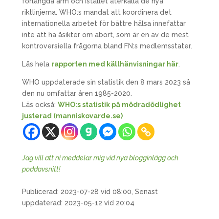
förlängda arm och istället återkalla de nya
riktlinjerna. WHO:s mandat att koordinera det
internationella arbetet för bättre hälsa innefattar
inte att ha åsikter om abort, som är en av de mest
kontroversiella frågorna bland FN:s medlemsstater.
Läs hela
rapporten med källhänvisningar här
.
WHO uppdaterade sin statistik den 8 mars 2023 så
den nu omfattar åren 1985-2020.
Läs också:
WHO:s statistik på mödradödlighet
justerad (manniskovarde.se)
Jag vill att ni meddelar mig vid nya blogginlägg och
poddavsnitt!
Publicerad: 2023-07-28 vid 08:00, Senast
uppdaterad: 2023-05-12 vid 20:04