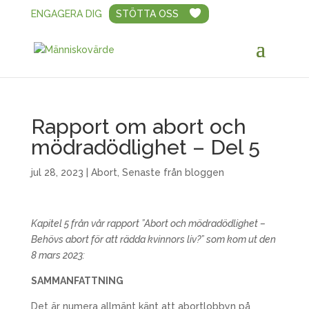
ENGAGERA DIG
STÖTTA OSS
Rapport om abort och
mödradödlighet – Del 5
jul 28, 2023
|
Abort
,
Senaste från bloggen
Kapitel 5 från vår rapport ”Abort och mödradödlighet –
Behövs abort för att rädda kvinnors liv?” som kom ut den
8 mars 2023:
SAMMANFATTNING
Det är numera allmänt känt att abortlobbyn på