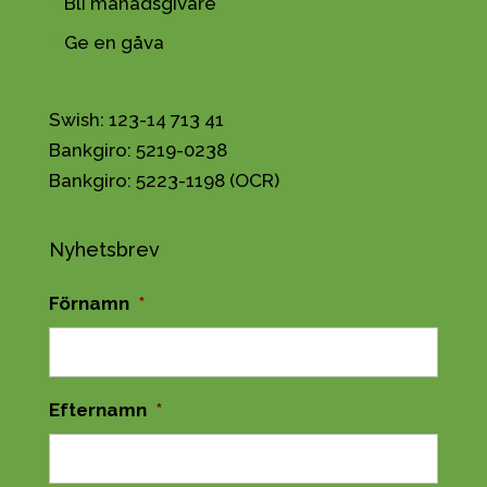
Bli månadsgivare
Ge en gåva
Swish: 123-14 713 41
Bankgiro: 5219-0238
Bankgiro: 5223-1198 (OCR)
Nyhetsbrev
Förnamn
*
Efternamn
*