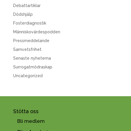
Debattartiklar
Dödshjälp
Fosterdiagnostik
Människovärdespodden
Pressmeddelande
Samvetsfrihet
Senaste nyheterna
Surrogatmödraskap
Uncategorized
Stötta oss
Bli medlem