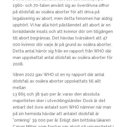
1960- och 70-talen använt sig av överdrivna siffror
på dödsfall av osäkra aborter för att driva på
legalisering av abort, men detta fenomen har aldrig
upphört. Vi har alla hört påståendet att abort är en
livräddande insats och att kvinnor dör om tillgången
till abort begränsas. Det hävdas tvärsäkert att 47
000 kvinnor dör varje år på grund av osäkra aborter.
Detta antal härrör sig från en rapport från WHO där
man uppskattat antal dödsfall av osäkra aborter för
2008.
Våren 2022 gav WHO ut en ny rapport där antal
dödsfall av osäkra aborter uppskattats till allt
mellan
13 865 och 38 940 per år, varav den absoluta
majoriteten sker i utvecklingsländer. Dock är det
enbart det övre antalet som WHO nämner när man
på sin hemsida hävdar att antalet dödsfall är
”omkring” 39 000 per år. Enligt den brittiska läkaren
Calum Miller, som forskar om abort på universitetet i