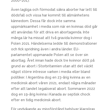
2000–2017.
Även lagliga och förmodat säkra aborter har lett till
dödsfall och vissa har kommit till allmänhetens
kännedom. Dessa får dock inte samma
uppmärksamhet i media som när en kvinnas död går
att användas för att driva en abortagenda. Inte
många lär ha missat att två gravida kvinnor dog i
Polen 2021. Händelserna ledde till demonstrationer
och fick spridning även i andra länder. EU-
parlamentet uppmanade Polen att se över sin
abortlag. Året innan hade dock tre kvinnor dött på
grund av abort i Storbritannien utan att det väckt
något större intresse varken i media eller bland
politiker. I Argentina dog en 23-årig kvinna av en
medicinsk abort våren 2021, endast några månader
efter att landet legaliserat abort. Sommaren 2022
dog en 19-årig kvinna i Kanada av septisk chock
efter en tidig medicinsk abort.
För undvikande av missförstånd behöver klargöras