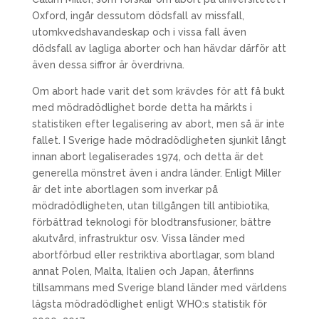
Oxford, ingår dessutom dödsfall av missfall,
utomkvedshavandeskap och i vissa fall även
dödsfall av lagliga aborter och han hävdar därför att
även dessa siffror är överdrivna.
Om abort hade varit det som krävdes för att få bukt
med mödradödlighet borde detta ha märkts i
statistiken efter legalisering av abort, men så är inte
fallet. I Sverige hade mödradödligheten sjunkit långt
innan abort legaliserades 1974, och detta är det
generella mönstret även i andra länder. Enligt Miller
är det inte abortlagen som inverkar på
mödradödligheten, utan tillgången till antibiotika,
förbättrad teknologi för blodtransfusioner, bättre
akutvård, infrastruktur osv. Vissa länder med
abortförbud eller restriktiva abortlagar, som bland
annat Polen, Malta, Italien och Japan, återfinns
tillsammans med Sverige bland länder med världens
lägsta mödradödlighet enligt WHO:s statistik för