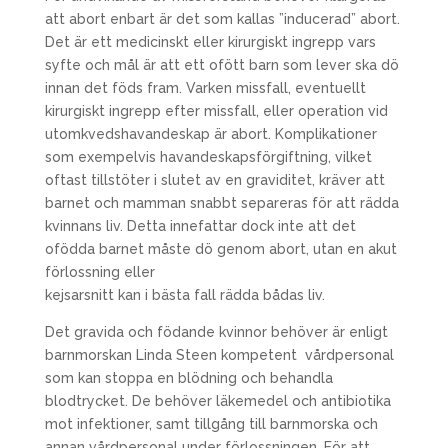
att abort enbart är det som kallas ”inducerad” abort.
Det är ett medicinskt eller kirurgiskt ingrepp vars
syfte och mål är att ett ofött barn som lever ska dö
innan det föds fram. Varken missfall, eventuellt
kirurgiskt ingrepp efter missfall, eller operation vid
utomkvedshavandeskap är abort. Komplikationer
som exempelvis havandeskapsförgiftning, vilket
oftast tillstöter i slutet av en graviditet, kräver att
barnet och mamman snabbt separeras för att rädda
kvinnans liv. Detta innefattar dock inte att det
ofödda barnet måste dö genom abort, utan en akut
förlossning eller
kejsarsnitt kan i bästa fall rädda bådas liv.
Det gravida och födande kvinnor behöver är enligt
barnmorskan Linda Steen kompetent vårdpersonal
som kan stoppa en blödning och behandla
blodtrycket. De behöver läkemedel och antibiotika
mot infektioner, samt tillgång till barnmorska och
annan vårdpersonal under förlossningen. För att