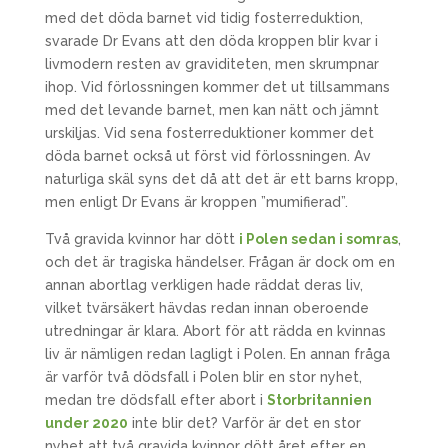
med det döda barnet vid tidig fosterreduktion,
svarade Dr Evans att den döda kroppen blir kvar i
livmodern resten av graviditeten, men skrumpnar
ihop. Vid förlossningen kommer det ut tillsammans
med det levande barnet, men kan nätt och jämnt
urskiljas. Vid sena fosterreduktioner kommer det
döda barnet också ut först vid förlossningen. Av
naturliga skäl syns det då att det är ett barns kropp,
men enligt Dr Evans är kroppen ”mumifierad”.
Två gravida kvinnor har dött
i Polen sedan i somras
,
och det är tragiska händelser. Frågan är dock om en
annan abortlag verkligen hade räddat deras liv,
vilket tvärsäkert hävdas redan innan oberoende
utredningar är klara. Abort för att rädda en kvinnas
liv är nämligen redan lagligt i Polen. En annan fråga
är varför två dödsfall i Polen blir en stor nyhet,
medan tre dödsfall efter abort i
Storbritannien
under 2020
inte blir det? Varför är det en stor
nyhet att två gravida kvinnor dött året efter en