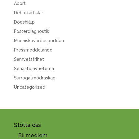
Abort
Debattartiklar
Dödshjälp
Fosterdiagnostik
Människovärdespodden
Pressmeddelande
Samvetsfrihet
Senaste nyheterna
Surrogatmödraskap
Uncategorized
Stötta oss
Bli medlem