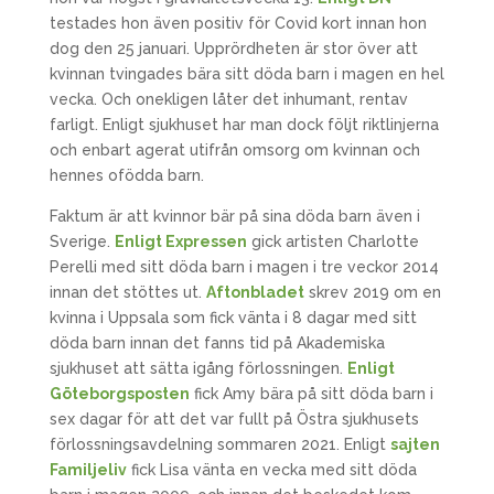
testades hon även positiv för Covid kort innan hon
dog den 25 januari. Upprördheten är stor över att
kvinnan tvingades bära sitt döda barn i magen en hel
vecka. Och onekligen låter det inhumant, rentav
farligt. Enligt sjukhuset har man dock följt riktlinjerna
och enbart agerat utifrån omsorg om kvinnan och
hennes ofödda barn.
Faktum är att kvinnor bär på sina döda barn även i
Sverige.
Enligt Expressen
gick artisten Charlotte
Perelli med sitt döda barn i magen i tre veckor 2014
innan det stöttes ut.
Aftonbladet
skrev 2019 om en
kvinna i Uppsala som fick vänta i 8 dagar med sitt
döda barn innan det fanns tid på Akademiska
sjukhuset att sätta igång förlossningen.
Enligt
Göteborgsposten
fick Amy bära på sitt döda barn i
sex dagar för att det var fullt på Östra sjukhusets
förlossningsavdelning sommaren 2021. Enligt
sajten
Familjeliv
fick Lisa vänta en vecka med sitt döda