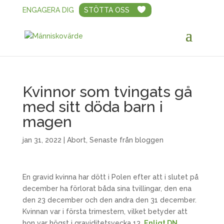
ENGAGERA DIG
STÖTTA OSS
Kvinnor som tvingats gå
med sitt döda barn i
magen
jan 31, 2022
|
Abort
,
Senaste från bloggen
En gravid kvinna har dött i Polen efter att i slutet på
december ha förlorat båda sina tvillingar, den ena
den 23 december och den andra den 31 december.
Kvinnan var i första trimestern, vilket betyder att
hon var högst i graviditetsvecka 13.
Enligt DN