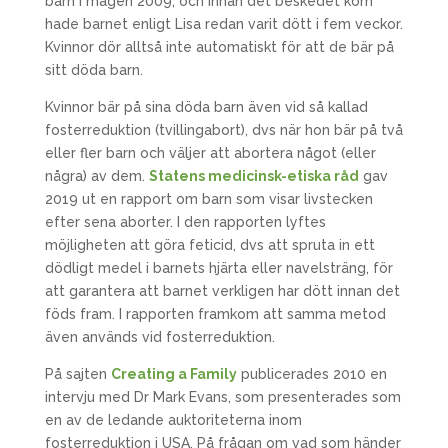
barn i magen 2009, och innan det beskedet kom
hade barnet enligt Lisa redan varit dött i fem veckor.
Kvinnor dör alltså inte automatiskt för att de bär på
sitt döda barn.
Kvinnor bär på sina döda barn även vid så kallad
fosterreduktion (tvillingabort), dvs när hon bär på två
eller fler barn och väljer att abortera något (eller
några) av dem.
Statens medicinsk-etiska råd
gav
2019 ut en rapport om barn som visar livstecken
efter sena aborter. I den rapporten lyftes
möjligheten att göra feticid, dvs att spruta in ett
dödligt medel i barnets hjärta eller navelsträng, för
att garantera att barnet verkligen har dött innan det
föds fram. I rapporten framkom att samma metod
även används vid fosterreduktion.
På sajten
Creating a Family
publicerades 2010 en
intervju med Dr Mark Evans, som presenterades som
en av de ledande auktoriteterna inom
fosterreduktion i USA. På frågan om vad som händer