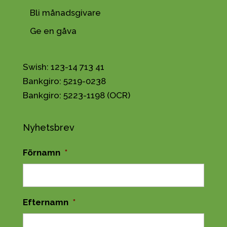
Bli månadsgivare
Ge en gåva
Swish: 123-14 713 41
Bankgiro: 5219-0238
Bankgiro: 5223-1198 (OCR)
Nyhetsbrev
Förnamn
*
Efternamn
*