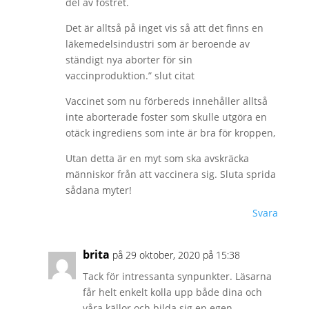
del av fostret.
Det är alltså på inget vis så att det finns en
läkemedelsindustri som är beroende av
ständigt nya aborter för sin
vaccinproduktion.” slut citat
Vaccinet som nu förbereds innehåller alltså
inte aborterade foster som skulle utgöra en
otäck ingrediens som inte är bra för kroppen,
Utan detta är en myt som ska avskräcka
människor från att vaccinera sig. Sluta sprida
sådana myter!
Svara
brita
på 29 oktober, 2020 på 15:38
Tack för intressanta synpunkter. Läsarna
får helt enkelt kolla upp både dina och
våra källor och bilda sig en egen