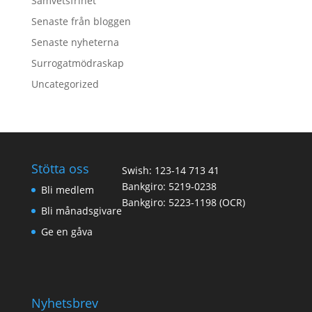
Samvetsfrihet
Senaste från bloggen
Senaste nyheterna
Surrogatmödraskap
Uncategorized
Stötta oss
Swish: 123-14 713 41
Bankgiro: 5219-0238
Bli medlem
Bankgiro: 5223-1198 (OCR)
Bli månadsgivare
Ge en gåva
Nyhetsbrev