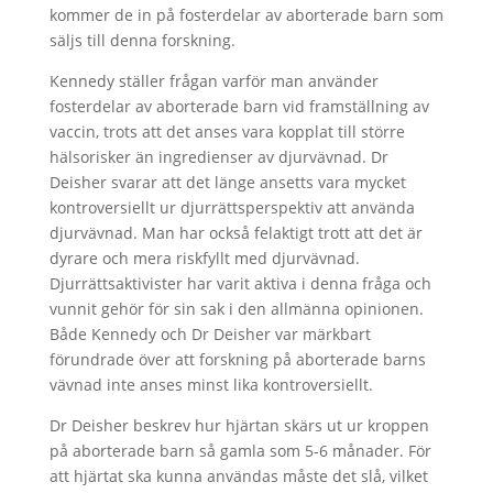
kommer de in på fosterdelar av aborterade barn som
säljs till denna forskning.
Kennedy ställer frågan varför man använder
fosterdelar av aborterade barn vid framställning av
vaccin, trots att det anses vara kopplat till större
hälsorisker än ingredienser av djurvävnad. Dr
Deisher svarar att det länge ansetts vara mycket
kontroversiellt ur djurrättsperspektiv att använda
djurvävnad. Man har också felaktigt trott att det är
dyrare och mera riskfyllt med djurvävnad.
Djurrättsaktivister har varit aktiva i denna fråga och
vunnit gehör för sin sak i den allmänna opinionen.
Både Kennedy och Dr Deisher var märkbart
förundrade över att forskning på aborterade barns
vävnad inte anses minst lika kontroversiellt.
Dr Deisher beskrev hur hjärtan skärs ut ur kroppen
på aborterade barn så gamla som 5-6 månader. För
att hjärtat ska kunna användas måste det slå, vilket