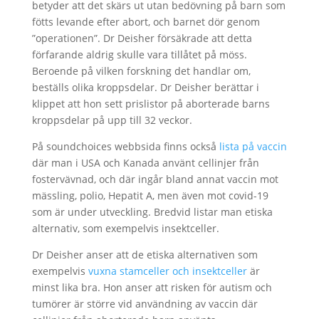
betyder att det skärs ut utan bedövning på barn som
fötts levande efter abort, och barnet dör genom
”operationen”. Dr Deisher försäkrade att detta
förfarande aldrig skulle vara tillåtet på möss.
Beroende på vilken forskning det handlar om,
beställs olika kroppsdelar. Dr Deisher berättar i
klippet att hon sett prislistor på aborterade barns
kroppsdelar på upp till 32 veckor.
På soundchoices webbsida finns också
lista på vaccin
där man i USA och Kanada använt cellinjer från
fostervävnad, och där ingår bland annat vaccin mot
mässling, polio, Hepatit A, men även mot covid-19
som är under utveckling. Bredvid listar man etiska
alternativ, som exempelvis insektceller.
Dr Deisher anser att de etiska alternativen som
exempelvis
vuxna stamceller och insektceller
är
minst lika bra. Hon anser att risken för autism och
tumörer är större vid användning av vaccin där