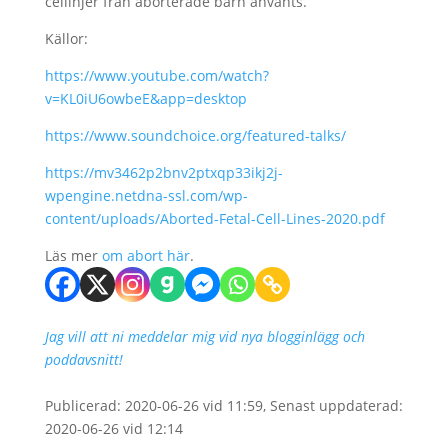
cellinjer från aborterade barn använts.
Källor:
https://www.youtube.com/watch?
v=KL0iU6owbeE&app=desktop
https://www.soundchoice.org/featured-talks/
https://mv3462p2bnv2ptxqp33ikj2j-
wpengine.netdna-ssl.com/wp-
content/uploads/Aborted-Fetal-Cell-Lines-2020.pdf
Läs mer
om abort här
.
Jag vill att ni meddelar mig vid nya blogginlägg och
poddavsnitt!
Publicerad: 2020-06-26 vid 11:59, Senast uppdaterad:
2020-06-26 vid 12:14