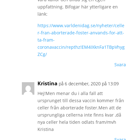
uppfattning. Bifogar här ytterligare en
länk:
https://www.varldenidag.se/nyheter/celle
r-fran-aborterade-foster-anvands-for-att-
ta-fram-
coronavaccin/repthz!EM4IXknFa1TBpVhyg
ZCg/
Svara
Kristina
på 6 december, 2020 på 13:09
Hej!Men menar du i alla fall att
ursprunget till dessa vaccin kommer från
celler från aborterade foster.Men att de
ursprungliga cellerna inte finns kvar ,då
nya celler hela tiden odlats fram/mvh
Kristina
Svara